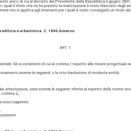
esto unico di cui al decreto del Presidente della Repubblica 6 giugno 2001, n
 i quali il titolo che ne ha previsto la realizzazione è stato rilasciato dagli
on si applica agli interventi per i quali è stato conseguito un titolo abilita
 edilizia e urbanistica. C. 1896 Governo.
ART. 1.
periodo:
Gli scostamenti di cui al comma 1 rispetto alle misure progettuali va
sionamento
inserire le seguenti:
o la roto-traslazione di modesta entità;
le attestazione,
sono inserite le seguenti:
riferita al rispetto delle norme te
, comma 2,;
iodo sono soppressi.
.
izzimenti.