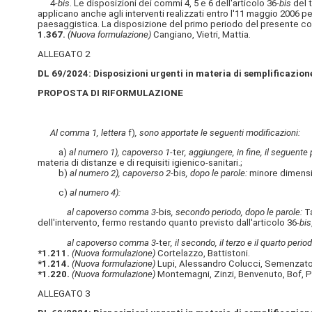
4-
bis
. Le disposizioni dei commi 4, 5 e 6 dell'articolo 36-
bis
del t
applicano anche agli interventi realizzati entro l'11 maggio 2006 per
paesaggistica. La disposizione del primo periodo del presente comma n
1.367.
(Nuova formulazione)
Cangiano, Vietri, Mattia.
ALLEGATO 2
DL 69/2024: Disposizioni urgenti in materia di semplificazione
PROPOSTA DI RIFORMULAZIONE
Al comma 1, lettera
f)
, sono apportate le seguenti modificazioni:
a)
al numero 1), capoverso 1-
ter
, aggiungere, in fine, il seguente 
materia di distanze e di requisiti igienico-sanitari.;
b)
al numero 2), capoverso 2-
bis
, dopo le parole:
minore dimen
c)
al numero 4):
al capoverso comma 3-
bis
, secondo periodo, dopo le parole:
Ta
dell'intervento, fermo restando quanto previsto dall'articolo 36-
bis
al capoverso comma 3-
ter
, il secondo, il terzo e il quarto per
*1.211.
(Nuova formulazione)
Cortelazzo, Battistoni.
*1.214.
(Nuova formulazione)
Lupi, Alessandro Colucci, Semenzato
*1.220.
(Nuova formulazione)
Montemagni, Zinzi, Benvenuto, Bof, P
ALLEGATO 3