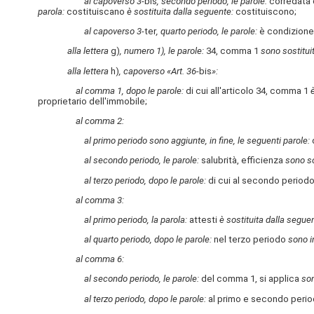
al capoverso 3-
bis
, secondo periodo, le parole:
corredata 
parola:
costituiscano
è sostituita dalla seguente:
costituiscono;
al capoverso 3-
ter
, quarto periodo, le parole:
è condizione
alla lettera
g)
, numero 1), le parole:
34, comma 1
sono sostitui
alla lettera
h)
, capoverso «Art. 36-
bis
»:
al comma 1, dopo le parole:
di cui all'articolo 34, comma 1
proprietario dell'immobile;
al comma 2:
al primo periodo sono aggiunte, in fine, le seguenti parole:
al secondo periodo, le parole:
salubrità, efficienza
sono so
al terzo periodo, dopo le parole:
di cui al secondo period
al comma 3:
al primo periodo, la parola:
attesti
è sostituita dalla segue
al quarto periodo, dopo le parole:
nel terzo periodo
sono i
al comma 6:
al secondo periodo, le parole:
del comma 1, si applica
son
al terzo periodo, dopo le parole:
al primo e secondo peri