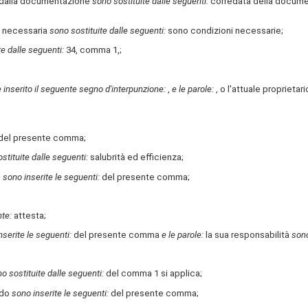
dalla documentazione
sono sostituite dalle seguenti:
corredata della docum
 necessaria
sono sostituite dalle seguenti:
sono condizioni necessarie;
te dalle seguenti:
34, comma 1,;
è inserito il seguente segno d'interpunzione:
,
e le parole:
, o l'attuale proprietar
del presente comma;
stituite dalle seguenti:
salubrità ed efficienza;
o
sono inserite le seguenti:
del presente comma;
nte:
attesta;
nserite le seguenti:
del presente comma
e le parole:
la sua responsabilità
sono
o sostituite dalle seguenti:
del comma 1 si applica;
odo
sono inserite le seguenti:
del presente comma;