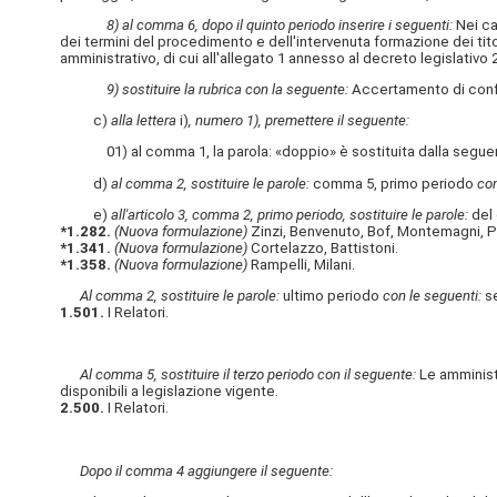
8) al comma 6, dopo il quinto periodo inserire i seguenti:
Nei cas
dei termini del procedimento e dell'intervenuta formazione dei titoli
amministrativo, di cui all'allegato 1 annesso al decreto legislativo 2 
9) sostituire la rubrica con la seguente:
Accertamento di conform
c)
alla lettera
i)
, numero 1), premettere il seguente:
01) al comma 1, la parola: «doppio» è sostituita dalla seguente: 
d)
al comma 2, sostituire le parole:
comma 5, primo periodo
con
e)
all'articolo 3, comma 2, primo periodo, sostituire le parole:
del
*1.282.
(Nuova formulazione)
Zinzi, Benvenuto, Bof, Montemagni, P
*1.341.
(Nuova formulazione)
Cortelazzo, Battistoni.
*1.358.
(Nuova formulazione)
Rampelli, Milani.
Al comma 2, sostituire le parole:
ultimo periodo
con le seguenti:
se
1.501.
I Relatori.
Al comma 5, sostituire il terzo periodo con il seguente:
Le amministr
disponibili a legislazione vigente.
2.500.
I Relatori.
Dopo il comma 4 aggiungere il seguente: