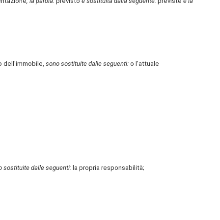
entazione
, la parola:
previsto
è sostituita dalla seguente:
previste
e la
io dell'immobile,
sono sostituite dalle seguenti:
o l'attuale
 sostituite dalle seguenti:
la propria responsabilità;