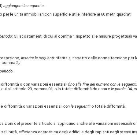
)
aggiungere la seguente:
o per le unità immobiliari con superficie utile inferiore ai 60 metri quadrati.
periodo:
Gli scostamenti di cui al comma 1 rispetto alle misure progettuali va
testazione,
inserire le seguenti:
riferita al rispetto delle norme tecniche per 
, comma 2,;
 periodo
.
e difformità o con variazioni essenziali
fino alla fine del numero con le seguenti
i cui all'articolo 23, comma 01, o in totale difformità da essa
e le parole:
34, 
le difformità o variazioni essenziali
con le seguenti:
o totale difformità;
sizioni del presente articolo si applicano anche alle variazioni essenziali di c
, salubrità, efficienza energetica degli edifici e degli impianti negli stessi i