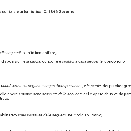
 edilizia e urbanistica. C. 1896 Governo.
alle seguenti:
o unità immobiliare,;
:
disposizioni
e la parola:
concorre
è sostituita dalla seguente:
concorrono;
 1444
è inserito il seguente segno d'interpunzione:
,
e le parole:
dei parcheggi
so
delle opere abusive
sono sostituite dalle seguenti:
delle opere abusive da part
trate;
 abilitativo
sono sostituite dalle seguenti:
nel titolo abilitativo;