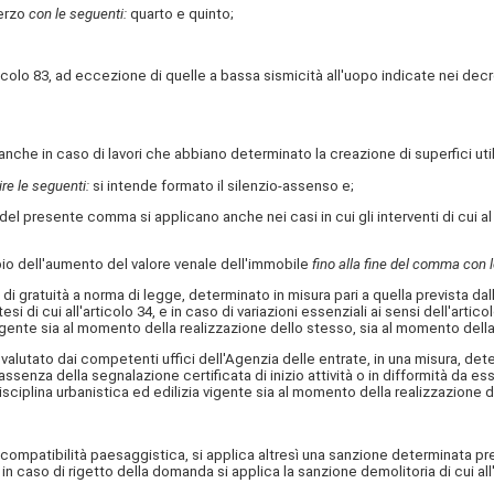
erzo
con le seguenti:
quarto e quinto;
rticolo 83, ad eccezione di quelle a bassa sismicità all'uopo indicate nei decr
 anche in caso di lavori che abbiano determinato la creazione di superfici util
ire le seguenti:
si intende formato il silenzio-assenso e;
del presente comma si applicano anche nei casi in cui gli interventi di cui a
o dell'aumento del valore venale dell'immobile
fino alla fine del comma con 
di gratuità a norma di legge, determinato in misura pari a quella prevista dal
esi di cui all'articolo 34, e in caso di variazioni essenziali ai sensi dell'arti
ia vigente sia al momento della realizzazione dello stesso, sia al momento de
valutato dai competenti uffici dell'Agenzia delle entrate, in una misura, de
senza della segnalazione certificata di inizio attività o in difformità da essa,
 disciplina urbanistica ed edilizia vigente sia al momento della realizzazion
a compatibilità paesaggistica, si applica altresì una sanzione determinata pre
n caso di rigetto della domanda si applica la sanzione demolitoria di cui all