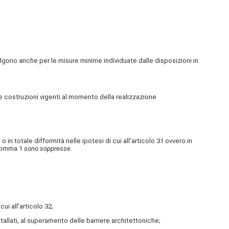
lgono anche per le misure minime individuate dalle disposizioni in
le costruzioni vigenti al momento della realizzazione
:
o in totale difformità nelle ipotesi di cui all'articolo 31 ovvero in
comma 1
sono soppresse.
ui all'articolo 32;
nstallati, al superamento delle barriere architettoniche;