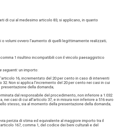
eti di cui al medesimo articolo 83, si applicano, in quanto
i o volumi ovvero l'aumento di quelli legittimamente realizzati;
l comma 1 risultino incompatibili con il vincolo paesaggistico
le seguenti:
un importo:
l'articolo 16, incrementato del 20 per cento in caso di interventi
colo 32. Non si applica l'incremento del 20 per cento nei casi in cui
lla presentazione della domanda;
terminata dal responsabile del procedimento, non inferiore a 1.032
 nei casi di cui all'articolo 37, e in misura non inferiore a 516 euro
e dello stesso, sia al momento della presentazione della domanda;
via perizia di stima ed equivalente al maggiore importo tra il
'articolo 167, comma 1, del codice dei beni culturali e del