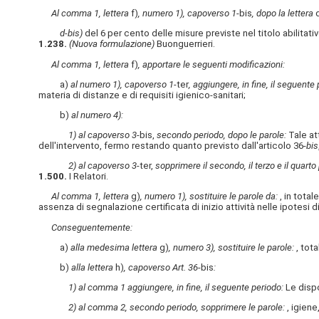
Al comma 1, lettera
f)
, numero 1), capoverso 1-
bis
, dopo la lettera
d
d-bis)
del 6 per cento delle misure previste nel titolo abilitativ
1.238.
(Nuova formulazione)
Buonguerrieri.
Al comma 1, lettera
f)
, apportare le seguenti modificazioni:
a)
al numero 1), capoverso 1-
ter
, aggiungere, in fine, il seguente 
materia di distanze e di requisiti igienico-sanitari;
b)
al numero 4):
1) al capoverso 3
-bis,
secondo periodo, dopo le parole:
Tale at
dell'intervento, fermo restando quanto previsto dall'articolo 36-
bis
2) al capoverso 3
-ter,
sopprimere il secondo, il terzo e il quarto
1.500.
I Relatori.
Al comma 1, lettera
g)
, numero 1), sostituire le parole da:
, in total
assenza di segnalazione certificata di inizio attività nelle ipotesi d
Conseguentemente:
a)
alla medesima lettera
g)
, numero 3), sostituire le parole:
, tota
b)
alla lettera
h)
, capoverso Art. 36-
bis
:
1) al comma 1 aggiungere, in fine, il seguente periodo:
Le dispo
2) al comma 2, secondo periodo, sopprimere le parole:
, igiene