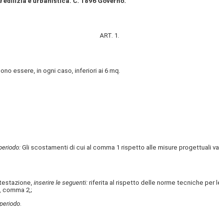
 edilizia e urbanistica. C. 1896 Governo.
ART. 1.
o essere, in ogni caso, inferiori ai 6 mq.
periodo:
Gli scostamenti di cui al comma 1 rispetto alle misure progettuali va
testazione,
inserire le seguenti:
riferita al rispetto delle norme tecniche per 
, comma 2,;
 periodo
.