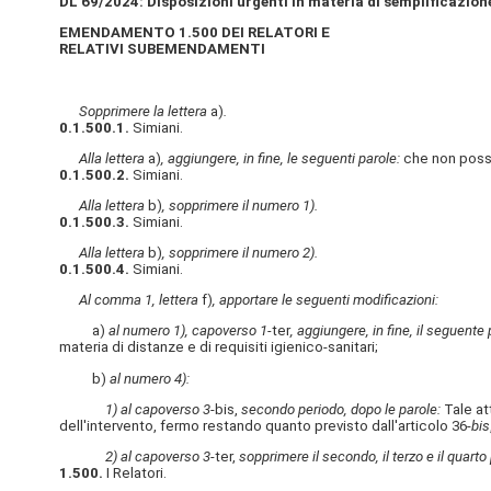
DL 69/2024: Disposizioni urgenti in materia di semplificazione
EMENDAMENTO 1.500 DEI RELATORI E
RELATIVI SUBEMENDAMENTI
Sopprimere la lettera
a)
.
0.1.500.1.
Simiani.
Alla lettera
a)
, aggiungere, in fine, le seguenti parole:
che non posson
0.1.500.2.
Simiani.
Alla lettera
b)
, sopprimere il numero 1).
0.1.500.3.
Simiani.
Alla lettera
b)
, sopprimere il numero 2).
0.1.500.4.
Simiani.
Al comma 1, lettera
f)
, apportare le seguenti modificazioni:
a)
al numero 1), capoverso 1-
ter
, aggiungere, in fine, il seguente 
materia di distanze e di requisiti igienico-sanitari;
b)
al numero 4):
1) al capoverso 3
-bis,
secondo periodo, dopo le parole:
Tale at
dell'intervento, fermo restando quanto previsto dall'articolo 36-
bis
2) al capoverso 3
-ter,
sopprimere il secondo, il terzo e il quarto
1.500.
I Relatori.