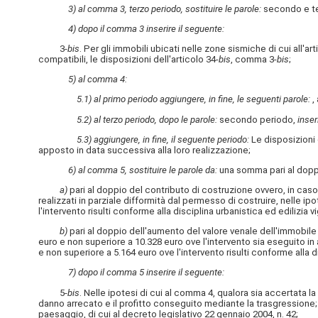
3) al comma 3, terzo periodo, sostituire le parole:
secondo e t
4) dopo il comma 3 inserire il seguente:
3-
bis
. Per gli immobili ubicati nelle zone sismiche di cui all'a
compatibili, le disposizioni dell'articolo 34-
bis
, comma 3-
bis
;
5) al comma 4:
5.1) al primo periodo aggiungere, in fine, le seguenti parole:
,
5.2) al terzo periodo, dopo le parole:
secondo periodo,
inser
5.3) aggiungere, in fine, il seguente periodo:
Le disposizioni 
apposto in data successiva alla loro realizzazione;
6) al comma 5, sostituire le parole da:
una somma pari al doppi
a)
pari al doppio del contributo di costruzione ovvero, in caso 
realizzati in parziale difformità dal permesso di costruire, nelle ipot
l'intervento risulti conforme alla disciplina urbanistica ed ediliz
b)
pari al doppio dell'aumento del valore venale dell'immobile 
euro e non superiore a 10.328 euro ove l'intervento sia eseguito in as
e non superiore a 5.164 euro ove l'intervento risulti conforme alla
7) dopo il comma 5 inserire il seguente:
5-
bis
. Nelle ipotesi di cui al comma 4, qualora sia accertata l
danno arrecato e il profitto conseguito mediante la trasgressione; i
paesaggio, di cui al decreto legislativo 22 gennaio 2004, n. 42;