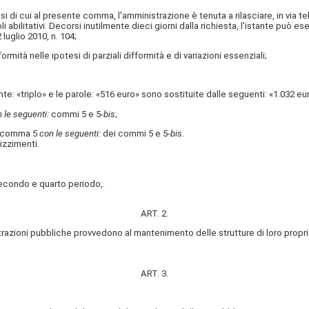
i di cui al presente comma, l'amministrazione è tenuta a rilasciare, in via te
 abilitativi. Decorsi inutilmente dieci giorni dalla richiesta, l'istante può e
luglio 2010, n. 104;
ità nelle ipotesi di parziali difformità e di variazioni essenziali;
«triplo» e le parole: «516 euro» sono sostituite dalle seguenti: «1.032 eur
 le seguenti:
commi 5 e 5-
bis
;
 comma 5
con le seguenti:
dei commi 5 e 5-
bis
.
izzimenti.
condo e quarto periodo,.
ART. 2.
azioni pubbliche provvedono al mantenimento delle strutture di loro propriet
ART. 3.