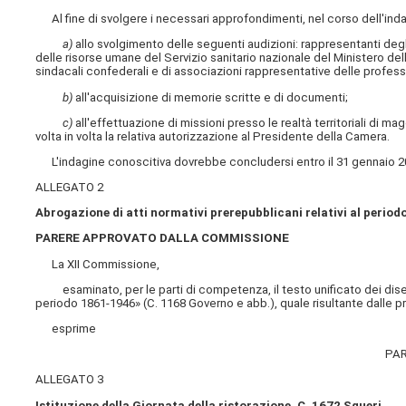
Al fine di svolgere i necessari approfondimenti, nel corso dell'in
a)
allo svolgimento delle seguenti audizioni: rappresentanti degli
delle risorse umane del Servizio sanitario nazionale del Ministero de
sindacali confederali e di associazioni rappresentative delle profession
b)
all'acquisizione di memorie scritte e di documenti;
c)
all'effettuazione di missioni presso le realtà territoriali di ma
volta in volta la relativa autorizzazione al Presidente della Camera.
L'indagine conoscitiva dovrebbe concludersi entro il 31 gennaio 2
ALLEGATO 2
Abrogazione di atti normativi prerepubblicani relativi al perio
PARERE APPROVATO DALLA COMMISSIONE
La XII Commissione,
esaminato, per le parti di competenza, il testo unificato dei disegni
periodo 1861-1946» (C. 1168 Governo e abb.), quale risultante dalle
esprime
PAR
ALLEGATO 3
Istituzione della Giornata della ristorazione. C. 1672 Squeri.