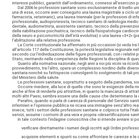
interessi pubblici, garantiti dall'ordinamento, connessi all'esercizio 
Dal 2006 le professioni sanitarie sono esclusivamente di livello univ
una di esse, occorre aver conseguito una laurea magistrale a ciclo uni
farmacista, veterinario), una laurea triennale (per le professioni di i
professionale, audioprotesista, tecnico sanitario di radiologia medic
dentale, audiometrista, assistente sanitario, tecnico della prevenzion
della riabilitazione psichiatrica, tecnico della fisiopatologia cardioc
della neuro e psicomotricità dell'età evolutiva) o una laurea «3+2» (
l'abilitazione alla relativa professione.
La Corte costituzionale ha affermato in più occasioni (si veda tra le
all'articolo 117 della Costituzione, la potestà legislativa regionale ne
secondo cui l'individuazione delle figure professionali, con i relativi pro
Stato, rientrando nella competenza delle Regioni la disciplina di qu
Quanto alla normativa nazionale, negli anni a noi più vicini va ricordat
provvedimento, tra l'altro, opera un complessivo riordino delle divers
sanitaria nonché su fattispecie coinvolgenti lo svolgimento di tali prof
del Ministero della salute.
Le professioni sanitarie, soprattutto a seguito della pandemia, sono
Occorre rivedere, alla luce di quelle che sono le esigenze della medi
anche al fine di renderle più attrattive, in quanto la mancanza di attra
molti altri Paesi, sembra essere una delle cause che determinano la c
Peraltro, quando si parla di carenza di personale del Servizio sanita
infermieri e l'opinione pubblica ne ricava una immagine senz'altro real
invece, tutti i settori delle professioni sanitarie e colpisce tutta l'It
servizi, assume i contorni di una vera e propria «desertificazione sanit
In tale contesto l'indagine conoscitiva che si intende avviare si pone
verificare direttamente i numeri degli iscritti agli Ordini professio
acquisire elementi e spunti su come affrontare le carenze e le cri