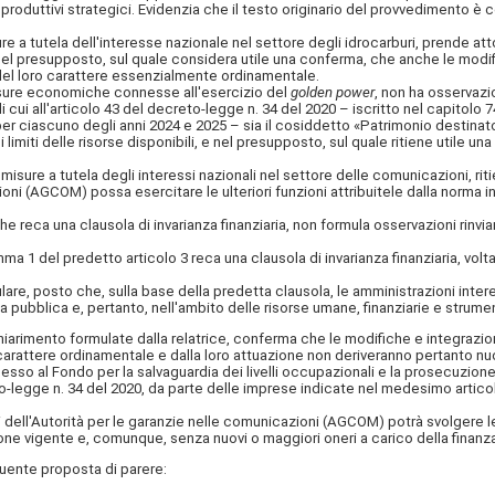
produttivi strategici. Evidenzia che il testo originario del provvedimento è co
ure a tutela dell'interesse nazionale nel settore degli idrocarburi, prende at
i nel presupposto, sul quale considera utile una conferma, che anche le modi
to del loro carattere essenzialmente ordinamentale.
misure economiche connesse all'esercizio del
golden power
, non ha osservazi
i cui all'articolo 43
del decreto-legge n. 34 del 2020 – iscritto nel capitolo 7
 per ciascuno degli anni 2024 e 2025 – sia il cosiddetto «Patrimonio destinato»
iti delle risorse disponibili, e nel presupposto, sul quale ritiene utile un
 misure a tutela degli interessi nazionali nel settore delle comunicazioni, 
zioni (AGCOM) possa esercitare le ulteriori funzioni attribuitele dalla norma i
e reca una clausola di invarianza finanziaria, non formula osservazioni rinvian
mma 1 del predetto articolo 3 reca una clausola di invarianza finanziaria, vo
lare, posto che, sulla base della predetta clausola, le amministrazioni inte
pubblica e, pertanto, nell'ambito delle risorse umane, finanziarie e strument
iarimento formulate dalla relatrice, conferma che le modifiche e integrazion
carattere ordinamentale e dalla loro attuazione non deriveranno pertanto nuov
ccesso al Fondo per la salvaguardia dei livelli occupazionali e la prosecuzione 
eto-legge n. 34 del 2020, da parte delle imprese indicate nel medesimo artic
 dell'Autorità per le garanzie nelle comunicazioni (AGCOM) potrà svolgere le 
zione vigente e, comunque, senza nuovi o maggiori oneri a carico della finanz
guente proposta di parere: