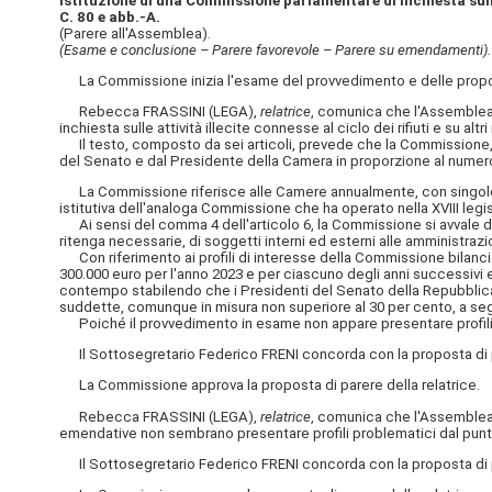
Istituzione di una Commissione parlamentare di inchiesta sulle a
C. 80 e abb.-A.
(Parere all'Assemblea).
(Esame e conclusione – Parere favorevole – Parere su emendamenti).
La Commissione inizia l'esame del provvedimento e delle propos
Rebecca FRASSINI (LEGA),
relatrice
, comunica che l'Assemblea
inchiesta sulle attività illecite connesse al ciclo dei rifiuti e su al
Il testo, composto da sei articoli, prevede che la Commissione, is
del Senato e dal Presidente della Camera in proporzione al numer
La Commissione riferisce alle Camere annualmente, con singole rela
istitutiva dell'analoga Commissione che ha operato nella XVIII legi
Ai sensi del comma 4 dell'articolo 6, la Commissione si avvale dell'o
ritenga necessarie, di soggetti interni ed esterni alle amministraz
Con riferimento ai profili di interesse della Commissione bilanci
300.000 euro per l'anno 2023 e per ciascuno degli anni successivi 
contempo stabilendo che i Presidenti del Senato della Repubblica
suddette, comunque in misura non superiore al 30 per cento, a seg
Poiché il provvedimento in esame non appare presentare profili pro
Il Sottosegretario Federico FRENI concorda con la proposta di pa
La Commissione approva la proposta di parere della relatrice.
Rebecca FRASSINI (LEGA),
relatrice
, comunica che l'Assemblea 
emendative non sembrano presentare profili problematici dal punto d
Il Sottosegretario Federico FRENI concorda con la proposta di pa