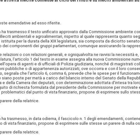
ttività illecite connesse al ciclo dei rifiuti e su illeciti ambientali ad
te emendative ad esso riferite.
 ha trasmesso il testo unificato approvato dalla Commissione ambiente con
tri illeciti ambientali e agroalimentari, rispetto al quale rappresenta quanto se
tituita per la durata della XIX legislatura, sia composta da diciotto senato
o dei componenti dei gruppi parlamentari, comunque assicurando la rappres
zioni o con relazioni generali, e ogniqualvolta ne ravvisi la necessità e, c
slatura, l'articolo 1 del testo in esame assegna alla nuova Commissione numer
pera di agenti e di ufficiali di Polizia giudiziaria, nonché di magistrati coll
ioni pubbliche o di appartenenza autorizzati, ove occorra e con il loro conse
o, segnala che l'articolo 6, comma 6, prevede che le spese per il funzionam
e siano poste per metà a carico del bilancio interno del Senato della Repubb
 e della Camera dei deputati, con determinazione adottata d'intesa tra lo
uito di richiesta formulata dal presidente della Commissione per motivate 
blematici dal punto di vista finanziario, propone di esprimere sullo stesso
rere della relatrice.
ha trasmesso, in data odierna, il fascicolo n. 1 degli emendamenti, conte
i vista finanziario, propone di esprimere sulle stesse un parere di nulla os
rere della relatrice.