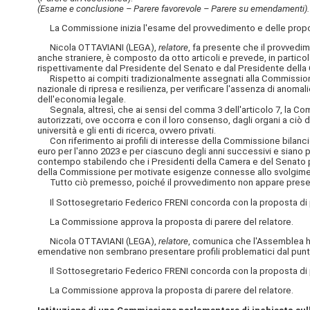
(Esame e conclusione – Parere favorevole – Parere su emendamenti).
La Commissione inizia l'esame del provvedimento e delle propos
Nicola OTTAVIANI (LEGA),
relatore
, fa presente che il provvedi
anche straniere, è composto da otto articoli e prevede, in particol
rispettivamente dal Presidente del Senato e dal Presidente della 
Rispetto ai compiti tradizionalmente assegnati alla Commissione, 
nazionale di ripresa e resilienza, per verificare l'assenza di anomal
dell'economia legale.
Segnala, altresì, che ai sensi del comma 3 dell'articolo 7, la Commis
autorizzati, ove occorra e con il loro consenso, dagli organi a ciò 
università e gli enti di ricerca, ovvero privati.
Con riferimento ai profili di interesse della Commissione bilancio
euro per l'anno 2023 e per ciascuno degli anni successivi e siano p
contempo stabilendo che i Presidenti della Camera e del Senato po
della Commissione per motivate esigenze connesse allo svolgimen
Tutto ciò premesso, poiché il provvedimento non appare presentare 
Il Sottosegretario Federico FRENI concorda con la proposta di p
La Commissione approva la proposta di parere del relatore.
Nicola OTTAVIANI (LEGA),
relatore
, comunica che l'Assemblea h
emendative non sembrano presentare profili problematici dal punto d
Il Sottosegretario Federico FRENI concorda con la proposta di p
La Commissione approva la proposta di parere del relatore.