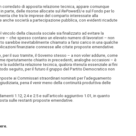
non corredato di apposita relazione tecnica, appare comunque
n parte, delle risorse allocate sul
RePowerEU
e sul Fondo per lo
mmenta che tra le imprese del comparto interessate alla
trare anche società a partecipazione pubblica, con evidenti ricadute
incolo della clausola sociale sia finalizzato ad evitare la
ttore – che spesso contano un elevato numero di lavoratori – non
tato sarebbe inevitabilmente chiamato a farsi carico in una qualche
mplicazioni finanziarie connesse alle citate proposte emendative.
 per il suo tramite, il Governo stesso – a non voler addurre, come
ome ripetutamente chiarito in precedenti, analoghe occasioni – è
la suddetta relazione tecnica, qualora ritenuta essenziale ai fini
todo seguito, per il futuro il gruppo del Partito Democratico non
 imposte ai Commissari straordinari nominati per l'adeguamento
giudiziaria, pena il venir meno della continuità produttiva delle
menti 1.12, 2.4 e 2.5 e sull'articolo aggiuntivo 1.01, in quanto
a osta sulle restanti proposte emendative.
ere.