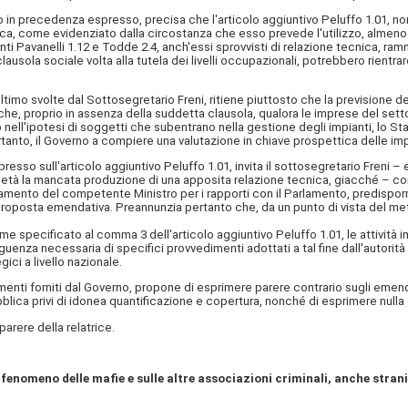
io in precedenza espresso, precisa che l'articolo aggiuntivo Peluffo 1.01, 
lica, come evidenziato dalla circostanza che esso prevede l'utilizzo, almeno i
ti Pavanelli 1.12 e Todde 2.4, anch'essi sprovvisti di relazione tecnica, ra
 clausola sociale volta alla tutela dei livelli occupazionali, potrebbero rien
 svolte dal Sottosegretario Freni, ritiene piuttosto che la previsione del v
 che, proprio in assenza della suddetta clausola, qualora le imprese del se
to nell'ipotesi di soggetti che subentrano nella gestione degli impianti, lo S
ertanto, il Governo a compiere una valutazione in chiave prospettica delle i
o sull'articolo aggiuntivo Peluffo 1.01, invita il sottosegretario Freni – e,
rietà la mancata produzione di una apposita relazione tecnica, giacché – c
mento del competente Ministro per i rapporti con il Parlamento, predisporre 
a proposta emendativa. Preannunzia pertanto che, da un punto di vista del me
e specificato al comma 3 dell'articolo aggiuntivo Peluffo 1.01, le attività
guenza necessaria di specifici provvedimenti adottati a tal fine dall'autorità 
gici a livello nazionale.
imenti forniti dal Governo, propone di esprimere parere contrario sugli emenda
ubblica privi di idonea quantificazione e copertura, nonché di esprimere null
rere della relatrice.
fenomeno delle mafie e sulle altre associazioni criminali, anche strani