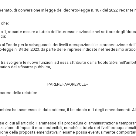
o, di conversione in legge del decreto-legge n. 187 del 2022, recante misu
 che:
 recante misure a tutela dell'interesse nazionale nel settore degli idroca
ica;
 al Fondo per la
salvaguardia dei livelli occupazionali e la prosecuzione dell'
eto-legge n. 34 del 2020, da parte delle imprese indicate nel medesimo artic
svolgere le nuove funzioni ad essa attribuite dall'articolo 2-
bis
nell'ambit
arico della finanza pubblica,
PARERE FAVOREVOLE».
rere della relatrice.
blea ha trasmesso, in data odierna, il fascicolo n. 1 degli emendamenti. Al 
i cui all'articolo 1 ammesse alla procedura di amministrazione temporanea, gl
zzazione di impianti eco-sostenibili, nonché la tutela dei livelli occupazional
azione della proposta emendativa in esame possa eventualmente comportare 