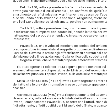
questi ultimi siano interamente posti a carico delle imprese intere
Peluffo 1.01, volto a prevedere, tra l'altro, che con decreto del Pr
strategico nazionale di cui all'articolo 1, nei confronti dei quali 
smaltimento dei reflui industriali – gli interventi necessari per l'
EU
e dal Fondo per lo sviluppo e la coesione. Al riguardo, ritiene ne
che l'utilizzo delle risorse ivi richiamate, peraltro non puntualme
Todde 2.4, volto a prevedere che, con riferimento alle imprese di cui
la realizzazione di impianti eco-sostenibili, nonché la tutela dei l
l'attuazione della proposta emendativa in esame possa eventualmen
interessate;
Pavanelli 2.5, che è volta ad introdurre nel codice dell'ambiente, d
predisposizione è demandata al soggetto proponente gli interventi 
l'avviso del Governo in ordine agli effetti finanziari derivanti da
definizione delle linee guida nonché alla verifica della suddetta va
Segnala, infine, che le restanti proposte emendative trasmesse n
Il Sottosegretario Federico FRENI esprime parere contrario sulle
elementi attualmente a disposizione del Ministero dell'economia e d
della finanza pubblica. Esprime, invece, nulla osta sulle restanti
Maria Cecilia GUERRA (PD-IDP) invita il Sottosegretario Freni a megl
del fatto che le previsioni normative in esso contenute appaiono, a
finanziari.
Gianmauro DELL'OLIO (M5S) invita il rappresentante del Governo a
da essi recata, volta ad assicurare la tutela dei livelli occupazio
invece, l'emendamento Pavanelli 2.5, osserva che l'introduzione de
indirettamente, effetti positivi per il bilancio dello Stato, in quanto 