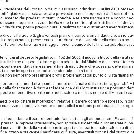
ssate;
esidente del Consiglio dei ministri siano individuati – ai fini della prosecuz
l'autorità giudiziaria abbia adottato provvedimenti di sequestro dei beni dell
adeguamento dei predetti impianti, nonché le relative risorse a tale scopo nec
cessario acquisire l'avviso del Governo in merito agli effetti finanziari der
nte individuate, possa pregiudicare la realizzazione di interventi eventualme
 all'articolo 2, gli eventuali piani di riconversione industriale, e i relativ
ivelli occupazionali, prevedendo l'introduzione del vincolo della clausola soci
te comportare nuovi o maggiori oneri a carico della finanza pubblica ovver
i cui al decreto legislativo n. 152 del 2006, il nuovo istituto della valutazi
sulla base di apposite linee guida adottate dal Ministro dell'ambiente e del
lla proposta emendativa in esame, al fine di escludere che possano determinar
lutazione integrata di impatto ambientale e sanitario.
on sembrano presentare profili problematici dal punto di vista finanziari
 proposte emendative puntualmente richiamate dalla relatrice, giacché – in
elle finanze non è dato escludere che dalla loro attuazione possano derivare
 proposte emendative contenute nel fascicolo n. 1 trasmesso dall'Assemblea.
io esplicitare le motivazioni relative al parere contrario espresso, in partic
 suo avviso, sostanzialmente riconducibili a schemi procedurali di analogo te
 riconsiderare il parere contrario formulato sugli emendamenti Pavanelli 1
nali presso le imprese interessate, non appare suscettibile di ingenerare nuov
l nuovo istituto della valutazione integrata di impatto ambientale e sanitar
finalizzato a prevenire il verificarsi di future, eventuali criticità dal punto di