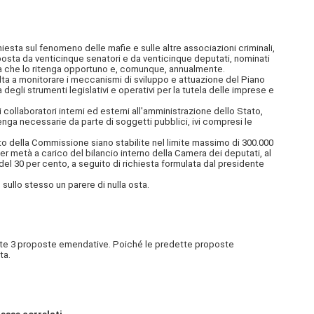
esta sul fenomeno delle mafie e sulle altre associazioni criminali,
mposta da venticinque senatori e da venticinque deputati, nominati
lta che lo ritenga opportuno e, comunque, annualmente.
ta a monitorare i meccanismi di sviluppo e attuazione del Piano
degli strumenti legislativi e operativi per la tutela delle imprese e
 collaboratori interni ed esterni all'amministrazione dello Stato,
tenga necessarie da parte di soggetti pubblici, ivi compresi le
to della Commissione siano stabilite nel limite massimo di 300.000
r metà a carico del bilancio interno della Camera dei deputati, al
l 30 per cento, a seguito di richiesta formulata dal presidente
ullo stesso un parere di nulla osta.
ente 3 proposte emendative. Poiché le predette proposte
ta.