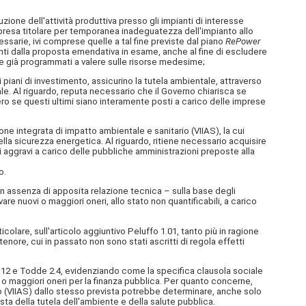
ione dell'attività produttiva presso gli impianti di interesse
'impresa titolare per temporanea inadeguatezza dell'impianto allo
essarie, ivi comprese quelle a tal fine previste dal piano
RePower
ivanti dalla proposta emendativa in esame, anche al fine di escludere
nte già programmati a valere sulle risorse medesime;
i piani di investimento, assicurino la tutela ambientale, attraverso
ale. Al riguardo, reputa necessario che il Governo chiarisca se
o se questi ultimi siano interamente posti a carico delle imprese
one integrata di impatto ambientale e sanitario (VIIAS), la cui
la sicurezza energetica. Al riguardo, ritiene necessario acquisire
si aggravi a carico delle pubbliche amministrazioni preposte alla
o.
 assenza di apposita relazione tecnica – sulla base degli
 nuovi o maggiori oneri, allo stato non quantificabili, a carico
olare, sull'articolo aggiuntivo Peluffo 1.01, tanto più in ragione
nore, cui in passato non sono stati ascritti di regola effetti
.12 e Todde 2.4, evidenziando come la specifica clausola sociale
i o maggiori oneri per la finanza pubblica. Per quanto concerne,
io (VIIAS) dallo stesso prevista potrebbe determinare, anche solo
 vista della tutela dell'ambiente e della salute pubblica.