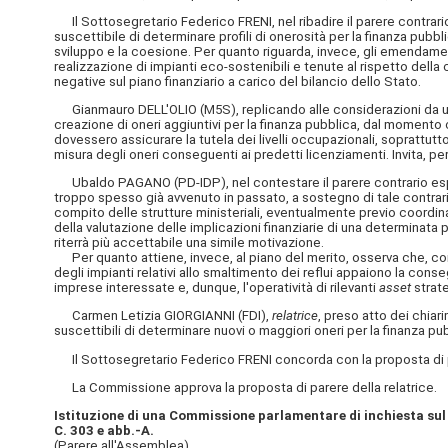
Il Sottosegretario Federico FRENI, nel ribadire il parere contrar
suscettibile di determinare profili di onerosità per la finanza pubb
sviluppo e la coesione. Per quanto riguarda, invece, gli emendamen
realizzazione di impianti eco-sostenibili e tenute al rispetto della
negative sul piano finanziario a carico del bilancio dello Stato.
Gianmauro DELL'OLIO (M5S), replicando alle considerazioni da ultimo
creazione di oneri aggiuntivi per la finanza pubblica, dal momento
dovessero assicurare la tutela dei livelli occupazionali, soprattut
misura degli oneri conseguenti ai predetti
licenziamenti. Invita, p
Ubaldo PAGANO (PD-IDP), nel contestare il parere contrario espress
troppo spesso già avvenuto in passato, a sostegno di tale contra
compito delle strutture ministeriali, eventualmente previo coordina
della valutazione delle implicazioni finanziarie di una determinat
riterrà più accettabile una simile motivazione.
Per quanto attiene, invece, al piano del merito, osserva che, com
degli impianti relativi allo smaltimento dei reflui appaiono la conse
imprese interessate e, dunque, l'operatività di rilevanti
asset
strate
Carmen Letizia GIORGIANNI (FDI),
relatrice
, preso atto dei chiar
suscettibili di determinare nuovi o maggiori oneri per la finanza p
Il Sottosegretario Federico FRENI concorda con la proposta di pa
La Commissione approva la proposta di parere della relatrice.
Istituzione di una Commissione parlamentare di inchiesta sul 
C. 303 e abb.-A.
(Parere all'Assemblea).