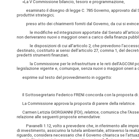
«La V Commissione bilancio, tesoro e programmazione,
esaminato il disegno di legge C. 785 Governo, approvato dal Senat
produttivi strategici;
preso atto dei chiarimenti forniti dal Governo, da cui si evince
le modifiche ed integrazioni apportate dal Senato all'articolo 1,
non deriveranno nuovi o maggiori oneri a carico della finanza pubbl
le disposizioni di cui all'articolo 2, che prevedono l'accesso
destinato, costituito ai sensi dell'articolo 27, comma 1, del decr
predetti strumenti finanziari;
la Commissione per le infrastrutture e le reti dell'AGCOM potrà 
legislazione vigente e, comunque, senza nuovi o maggiori oneri a c
esprime sul testo del provvedimento in oggetto:
Il Sottosegretario Federico FRENI concorda con la proposta di pa
La Commissione approva la proposta di parere della relatrice.
Carmen Letizia GIORGIANNI (FDI),
relatrice
, comunica che l'Assem
relazione alle seguenti proposte emendative:
Pavanelli 1.12, volto a prevedere che, in riferimento alle imprese d
di investimento, assicurino la tutela ambientale, attraverso la reali
riguardo, considera necessario che il Governo chiarisca se l'attu