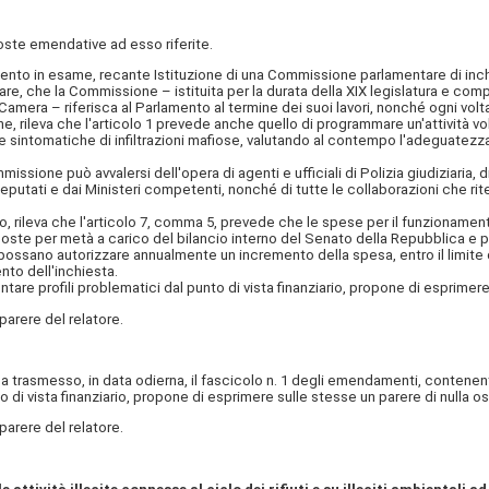
te emendative ad esso riferite.
mento in esame, recante Istituzione di una Commissione parlamentare di inchi
are, che la Commissione – istituita per la durata della XIX legislatura e co
Camera – riferisca al Parlamento al termine dei suoi lavori, nonché ogni vo
rileva che l'articolo 1 prevede anche quello di programmare un'attività vol
ie sintomatiche di infiltrazioni mafiose, valutando al contempo l'adeguatezza 
sione può avvalersi dell'opera di agenti e ufficiali di Polizia giudiziaria, di
deputati e dai Ministeri competenti, nonché di tutte le collaborazioni che ri
, rileva che l'articolo 7, comma 5, prevede che le spese per il funzionamen
oste per metà a carico del bilancio interno del Senato della Repubblica e pe
ssano autorizzare annualmente un incremento della spesa, entro il limite de
to dell'inchiesta.
profili problematici dal punto di vista finanziario, propone di esprimere s
arere del relatore.
a trasmesso, in data odierna, il fascicolo n. 1 degli emendamenti, conten
i vista finanziario, propone di esprimere sulle stesse un parere di nulla os
arere del relatore.