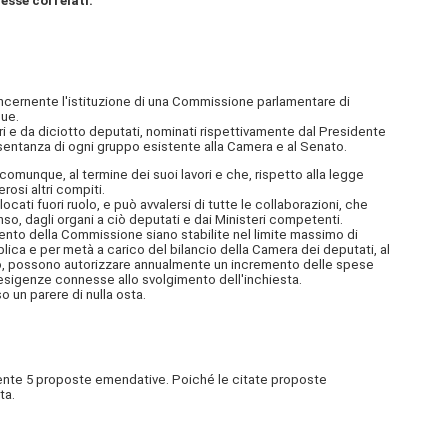
 esse correlati.
cernente l'istituzione di una Commissione parlamentare di
gue.
ri e da diciotto deputati, nominati rispettivamente dal Presidente
entanza di ogni gruppo esistente alla Camera e al Senato.
omunque, al termine dei suoi lavori e che, rispetto alla legge
osi altri compiti.
ocati fuori ruolo, e può avvalersi di tutte le collaborazioni, che
nso, dagli organi a ciò deputati e dai Ministeri competenti.
ento della Commissione siano stabilite nel limite massimo di
lica e per metà a carico del bilancio della Camera dei deputati, al
ro, possono autorizzare annualmente un incremento delle spese
esigenze connesse allo svolgimento dell'inchiesta.
 un parere di nulla osta.
nente 5 proposte emendative. Poiché le citate proposte
ta.