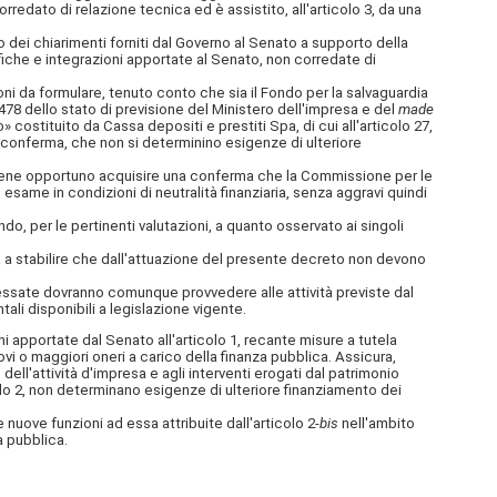
rredato di relazione tecnica ed è assistito, all'articolo 3, da una
to dei chiarimenti forniti dal Governo al Senato a supporto della
fiche e integrazioni apportate al Senato, non corredate di
oni da formulare, tenuto conto che sia il Fondo per la salvaguardia
478 dello stato di previsione del Ministero dell'impresa e del
made
 costituito da Cassa depositi e prestiti Spa, di cui all'articolo 27,
a conferma, che non si determinino esigenze di ulteriore
ritiene opportuno acquisire una conferma che la Commissione per le
n esame in condizioni di neutralità finanziaria, senza aggravi quindi
do, per le pertinenti valutazioni, a quanto osservato ai singoli
lta a stabilire che dall'attuazione del presente decreto non devono
ressate dovranno comunque provvedere alle attività previste dal
ali disponibili a legislazione vigente.
i apportate dal Senato all'articolo 1, recante misure a tutela
i o maggiori oneri a carico della finanza pubblica. Assicura,
dell'attività d'impresa e agli interventi erogati dal patrimonio
olo 2, non determinano esigenze di ulteriore finanziamento dei
nuove funzioni ad essa attribuite dall'articolo 2-
bis
nell'ambito
a pubblica.