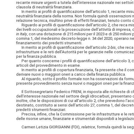
recante misure urgenti a tutela dell'interesse nazionale nei settori 
clausola di neutralità finanziaria.
In merito ai profili di quantificazione dell'articolo 1, recante mis
neutralità finanziaria della norma. Non formula quindi osservazion
relazione tecnica, risultino prive di effetti finanziari, tenuto con
Riguardo ai profili di quantificazione dell'articolo 2, che reca 
dei livelli occupazionali e la prosecuzione dell'attività di impresa, d
in Italy
, con una dotazione di 215 milioni per il 2023 e di 250 milioni
comma 1, del medesimo decreto-legge n. 34 del 2020, operano nei lim
finanziamento dei predetti strumenti.
In merito ai profili di quantificazione dell'articolo 2-
bis
, che reca
infrastrutture e le reti dell'Autorità per le garanzie nelle comunica
per la finanza pubblica.
Per quanto concerne i profili di quantificazione dell'articolo 3, ch
articoli del provvedimento in esame.
In merito ai profili di copertura finanziaria, fa presente che il co
derivare nuovi o maggiori oneri a carico della finanza pubblica.
Al riguardo, sotto il profilo formale non ha osservazioni da formu
presente provvedimento senza nuovi o maggiori oneri per la finanza 
Il Sottosegretario Federico FRENI, in risposta alle richieste di ch
dell'interesse nazionale nel settore degli idrocarburi, presentano 
inoltre, che le disposizioni di cui all'articolo 2, che prevedono l'a
destinato, costituito ai sensi dell'articolo 27, comma 1, del decr
predetti strumenti finanziari.
Precisa, infine, che la Commissione per le infrastrutture e le reti
delle risorse umane, finanziarie e strumentali disponibili a legisla
Carmen Letizia GIORGIANNI (FDI),
relatrice
, formula quindi la se