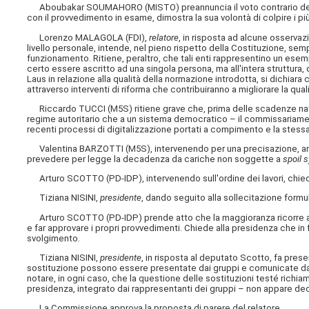
Aboubakar SOUMAHORO (MISTO) preannuncia il voto contrario del suo
con il provvedimento in esame, dimostra la sua volontà di colpire i più 
Lorenzo MALAGOLA (FDI),
relatore
, in risposta ad alcune osservazi
livello personale, intende, nel pieno rispetto della Costituzione, se
funzionamento. Ritiene, peraltro, che tali enti rappresentino un ese
certo essere ascritto ad una singola persona, ma all'intera struttura
Laus in relazione alla qualità della normazione introdotta, si dichiara 
attraverso interventi di riforma che contribuiranno a migliorare la qual
Riccardo TUCCI (M5S) ritiene grave che, prima delle scadenze natur
regime autoritario che a un sistema democratico – il commissariamen
recenti processi di digitalizzazione portati a compimento e la stessa
Valentina BARZOTTI (M5S), intervenendo per una precisazione, anche 
prevedere per legge la decadenza da cariche non soggette a
spoil 
Arturo SCOTTO (PD-IDP), intervenendo sull'ordine dei lavori, chiede
Tiziana NISINI,
presidente
, dando seguito alla sollecitazione form
Arturo SCOTTO (PD-IDP) prende atto che la maggioranza ricorre all
e far approvare i propri provvedimenti. Chiede alla presidenza che in
svolgimento.
Tiziana NISINI,
presidente
, in risposta al deputato Scotto, fa pres
sostituzione possono essere presentate dai gruppi e comunicate dal p
notare, in ogni caso, che la questione delle sostituzioni testé richi
presidenza, integrato dai rappresentanti dei gruppi – non appare deci
La Commissione approva la proposta di parere del relatore.