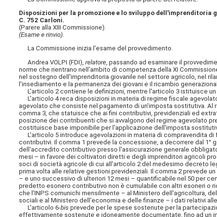
Disposizioni per la promozione e lo sviluppo dell'imprenditoria g
C. 752 Carloni.
(Parere alla XIII Commissione).
(Esame e rinvio).
La Commissione inizia l'esame del provvedimento.
Andrea VOLPI (FDI),
relatore
, passando ad esaminare il provvediment
norme che rientrano nell'ambito di competenza della XI Commissione, 
nel sostegno dell'imprenditoria giovanile nel settore agricolo, nel rila
l'insediamento e la permanenza dei giovani e il ricambio generazional
L'articolo 2 contiene le definizioni, mentre l'articolo 3 istituisce un
L'articolo 4 reca disposizioni in materia di regime fiscale agevolato 
agevolato che consiste nel pagamento di un'imposta sostitutiva. Al rig
comma 3, che statuisce che ai fini contributivi, previdenziali ed extra
posizione dei contribuenti che si avvalgono del regime agevolato pr
costituisce base imponibile per l'applicazione dell'imposta sostituti
L'articolo 5 introduce agevolazioni in materia di compravendita di fon
contributivi. Il comma
1 prevede la concessione, a decorrere dal 1° g
dell'accredito contributivo presso l'assicurazione generale obbligatori
mesi – in favore dei coltivatori diretti e degli imprenditori agricoli pr
soci di società agricole di cui all'articolo 2 del medesimo decreto legi
prima volta alle relative gestioni previdenziali. Il comma 2 prevede u
– e uno successivo di ulteriori 12 mesi – quantificabile nel 50 per cen
predetto esonero contributivo non è cumulabile con altri esoneri o rid
che l'INPS comunichi mensilmente – al Ministero dell'agricoltura, dell
sociali e al Ministero dell'economia e delle finanze – i dati relativi a
L'articolo 6-
bis
prevede per le spese sostenute per la partecipazio
effettivamente sostenute e idoneamente documentate, fino ad un imp