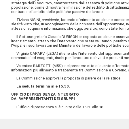
strategia dell'Esecutivo, caratterizzata dall'assenza di politiche atti
popolazione, come dimostra l'eliminazione del reddito di cittadinanza 
rientrare nell'ambito delle politiche passive del lavoro.
Tiziana NISINI,
presidente
, facendo riferimento ad alcune conside
slealtà visto che, in accoglimento delle richieste dell'opposizione, n
attesa di acquisire informazioni, che oggi, peraltro, sono state forn
Il Sottosegretario Claudio DURIGON, in risposta ad alcune osservazi
licenziamento, atteso che l'intervento che si sta valutando, peraltro 
l'Anpal e i suoi lavoratori nel Ministero del lavoro e delle politiche soci
Virginio CAPARVI (LEGA) ritiene che l'intervento del rappresentant
drammatici ed esagerati, rischi per i lavoratori coinvolti e presunti 
Valentina BARZOTTI (M5S), nel prendere atto di quanto affermato da
informazioni più allineato e trasparente tra Commissione e Governo, 
La Commissione approva la proposta di parere della relatrice.
La seduta termina alle 15.50.
UFFICIO DI PRESIDENZA INTEGRATO
DAI RAPPRESENTANTI DEI GRUPPI
L'ufficio di presidenza si è riunito dalle 15.50 alle 16.