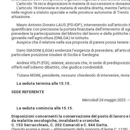
L'articolo 16 reca disposizioni in materia di successioni e donazioni
L'articolo 18 interviene in materia di vendita diretta, mentre l'artico
nelle regioni a statuto speciale e nelle province autonome di Trento e
attuazione.
Mauro Antonio Donato LAUS (PD-IDP), intervenendo sull'articolo 6 de
quantificare con precisione la portata finanziaria dell'intervento di s
prevedere la partecipazione del Ministro del lavoro e delle politiche s
giovanile nell'agricoltura (ONILGA) ivi istituito.
Auspica che il relatore nella sua proposta di parere possa tenere co
Dario GIAGONI (LEGA) evidenzia l'esigenza di prevedere, all'articolo 6
particolare posizione insulare di Sicilia e Sardegna.
Andrea VOLPI (FDI),
relatore
, assicura che, in sede di predisposizi
offerti nell'odierno dibattito, che giudica condivisibili.
Tiziana NISINI,
presidente
, nessuno chiedendo di intervenire, rinvia
La seduta termina alle 15.15.
SEDE REFERENTE
Mercoledì 24 maggio 2023. — 
La seduta comincia alle 15.15.
Disposizioni concernenti la conservazione del posto di lavoro e i
da malattie oncologiche, invalidanti e croniche.
C. 153 Serracchiani, C. 202 Comaroli e C. 844 Gatta.
(Seguito esame e rinvio – Abbinamento della proposta di legge C. 1128).