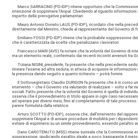
Marco SARRACINO (PD-IDP) ritiene opportuno che la Commissione no
intenzione di sopprimere l'Anpal. Chiedendo al riguardo informazioni 
rispetto delle prerogative parlamentari.
Mauro Antonio Donato LAUS (PD-IDP), ricordato che nella precedente
direttamente dal Ministro, chiede al rappresentante del Governo di fo
Emiliano FOSSI (PD-IDP) ritiene che la probabile soppressione dell'
che è caratterizzata da scelte che penalizzano i lavoratori.
Francesco MARI (AVS) fa notare che la volontà del Governo di inter
ma un elemento reale, confermato dai recenti incontri avvenuti tra G
Tiziana NISINI,
presidente
, fa presente che nella precedente seduta
rinviare l'esame ad altra seduta, in attesa di acquisire le informazio
la presenza dando seguito a quanto richiesto – potrà fornire.
Il Sottosegretario Claudio DURIGON fa presente che è in corso un conf
intervento – che il Governo sta valutando di realizzare – volto a far ri
sociali. Fatto presente che la volontà del Governo è quella di individu
osserva che il provvedimento in titolo appare in ogni caso necessari
ad operare per diversi mesi, fino al completamento di tale processo.
parere formulata dalla relatrice.
Arturo SCOTTO (PD-IDP), osserva che, dall'intervento del rapprese
sopprimere l'Anpal e di avviare procedure di mobilità per i dipenden
evitare di esprimersi su un simile provvedimento, essendo peraltro anc
Dario CAROTENUTO (M5S) ritiene surreale che la Commissione espri
soppressione, giudicando peraltro sleale e poco trasparente il meto