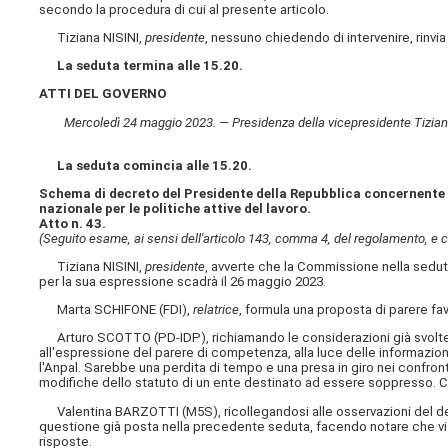
secondo la procedura di cui al presente articolo.
Tiziana NISINI,
presidente
, nessuno chiedendo di intervenire, rinvia
La seduta termina alle 15.20.
ATTI DEL GOVERNO
Mercoledì 24 maggio 2023. — Presidenza della vicepresidente Tiziana NIS
La seduta comincia alle 15.20.
Schema di decreto del Presidente della Repubblica concernente 
nazionale per le politiche attive del lavoro.
Atto n. 43.
(Seguito esame, ai sensi dell'articolo 143, comma 4, del regolamento, e 
Tiziana NISINI,
presidente
, avverte che la Commissione nella sedut
per la sua espressione scadrà il 26 maggio 2023.
Marta SCHIFONE (FDI),
relatrice
, formula una proposta di parere f
Arturo SCOTTO (PD-IDP), richiamando le considerazioni già svolte
all'espressione del parere di competenza, alla luce delle informazio
l'Anpal. Sarebbe una perdita di tempo e una presa in giro nei confront
modifiche dello statuto di un ente destinato ad essere soppresso. Ch
Valentina BARZOTTI (M5S), ricollegandosi alle osservazioni del dep
questione già posta nella precedente seduta, facendo notare che vi
risposte.