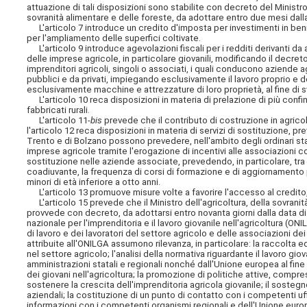
attuazione di tali disposizioni sono stabilite con decreto del Ministro
sovranità alimentare e delle foreste, da adottare entro due mesi dall
L'articolo 7 introduce un credito d'imposta per investimenti in beni s
per l'ampliamento delle superfici coltivate.
L'articolo 9 introduce agevolazioni fiscali per i redditi derivanti da a
delle imprese agricole, in particolare giovanili, modificando il decreto
imprenditori agricoli, singoli o associati, i quali conducono aziende 
pubblici e da privati, impiegando esclusivamente il lavoro proprio e dei 
esclusivamente macchine e attrezzature di loro proprietà, al fine di s
L'articolo 10 reca disposizioni in materia di prelazione di più confina
fabbricati rurali.
L'articolo 11-
bis
prevede che il contributo di costruzione in agricol
l'articolo 12 reca disposizioni in materia di servizi di sostituzione, 
Trento e di Bolzano possono prevedere, nell'ambito degli ordinari sta
imprese agricole tramite l'erogazione di incentivi alle associazioni co
sostituzione nelle aziende associate, prevedendo, in particolare, tra i
coadiuvante, la frequenza di corsi di formazione e di aggiornamento p
minori di età inferiore a otto anni.
L'articolo 13 promuove misure volte a favorire l'accesso al credito,
L'articolo 15 prevede che il Ministro dell'agricoltura, della sovranit
provvede con decreto,
da adottarsi entro novanta giorni dalla data di
nazionale per l'imprenditoria e il lavoro giovanile nell'agricoltura (
di lavoro e dei lavoratori del settore agricolo e delle associazioni d
attribuite all'ONILGA assumono rilevanza, in particolare: la raccolta ed
nel settore agricolo; l'analisi della normativa riguardante il lavoro gi
amministrazioni statali e regionali nonché dall'Unione europea al fine
dei giovani nell'agricoltura; la promozione di politiche attive, compres
sostenere la crescita dell'imprenditoria agricola giovanile; il soste
aziendali; la costituzione di un punto di contatto con i competenti uf
informazioni con i competenti organismi regionali e dell'Unione europe