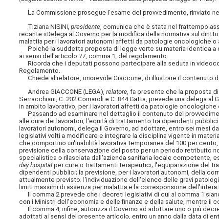
La Commissione prosegue l'esame del provvedimento, rinviato nella
Tiziana NISINI,
presidente
, comunica che è stata nel frattempo as
recante «Delega al Governo per la modifica della normativa sul diritto 
malattia per i lavoratori autonomi affetti da patologie oncologiche o
Poiché la suddetta proposta di legge verte su materia identica a qu
ai sensi dell'articolo 77, comma 1, del regolamento.
Ricorda che i deputati possono partecipare alla seduta in videoconfe
Regolamento.
Chiede al relatore, onorevole Giaccone, di illustrare il contenuto d
Andrea GIACCONE (LEGA),
relatore,
fa presente che la proposta di 
Serracchiani, C. 202 Comaroli e C. 844 Gatta, prevede una delega al Gov
in ambito lavorativo, per i lavoratori affetti da patologie oncologiche
Passando ad esaminare nel dettaglio il contenuto del provvedimento, se
alle cure dei lavoratori, l'equità di trattamento tra dipendenti pubbli
lavoratori autonomi, delega il Governo, ad adottare, entro sei mesi da
legislativi volti a modificare e integrare la disciplina vigente in mate
che comportino un'inabilità lavorativa temporanea del 100 per cento, in 
previsione cella conservazione del posto per un periodo retribuito no
specialistica o rilasciata dall'azienda sanitaria locale competente, 
day hospital
per cure o trattamenti terapeutici; l'equiparazione del tra
dipendenti pubblici; la previsione, per i lavoratori autonomi, della c
attualmente previsto; l'individuazione dell'elenco delle gravi patologi
limiti massimi di assenza per malattia e la corresponsione dell'intera 
Il comma 2 prevede che i decreti legislativi di cui al comma 1 siano 
con i Ministri dell'economia e delle finanze e della salute, mentre i
Il comma 4, infine, autorizza il Governo ad adottare uno o più decreti 
adottati ai sensi del presente articolo, entro un anno dalla data di entra