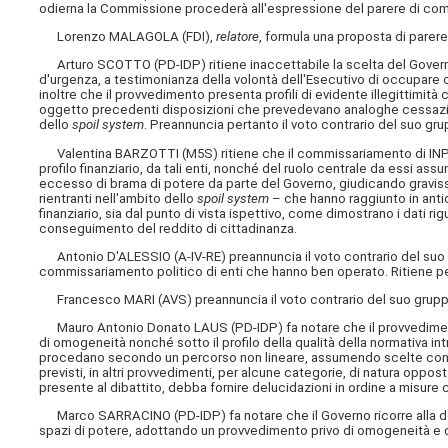
odierna la Commissione procederà all'espressione del parere di co
Lorenzo MALAGOLA (FDI),
relatore
, formula una proposta di parer
Arturo SCOTTO (PD-IDP) ritiene inaccettabile la scelta del Gover
d'urgenza, a testimonianza della volontà dell'Esecutivo di occupare 
inoltre che il provvedimento presenta profili di evidente illegittimi
oggetto precedenti disposizioni che prevedevano analoghe cessazioni 
dello
spoil system
. Preannuncia pertanto il voto contrario del suo gru
Valentina BARZOTTI (M5S) ritiene che il commissariamento di INPS e IN
profilo finanziario, da tali enti, nonché del ruolo centrale da essi as
eccesso di brama di potere da parte del Governo, giudicando gravissi
rientranti nell'ambito dello
spoil system
– che hanno raggiunto in antici
finanziario, sia dal punto di vista ispettivo, come dimostrano i dati rig
conseguimento del reddito di cittadinanza.
Antonio D'ALESSIO (A-IV-RE) preannuncia il voto contrario del suo g
commissariamento politico di enti che hanno ben operato. Ritiene per
Francesco MARI (AVS) preannuncia il voto contrario del suo gruppo 
Mauro Antonio Donato LAUS (PD-IDP) fa notare che il provvedimento 
di omogeneità nonché sotto il profilo della qualità della normativa i
procedano secondo un percorso non lineare, assumendo scelte contra
previsti, in altri provvedimenti, per alcune categorie, di natura oppos
presente al dibattito, debba fornire delucidazioni in ordine a misur
Marco SARRACINO (PD-IDP) fa notare che il Governo ricorre alla dec
spazi di potere, adottando un provvedimento privo di omogeneità e dei