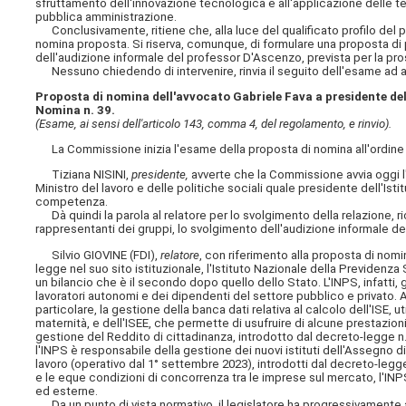
sfruttamento dell'innovazione tecnologica e
all'applicazione delle 
pubblica amministrazione.
Conclusivamente, ritiene che, alla luce del qualificato profilo del p
nomina proposta. Si riserva, comunque, di formulare una proposta di 
dell'audizione informale del professor D'Ascenzo, prevista per la pr
Nessuno chiedendo di intervenire, rinvia il seguito dell'esame ad a
Proposta di nomina dell'avvocato Gabriele Fava a presidente dell
Nomina n. 39.
(Esame, ai sensi dell'articolo 143, comma 4, del regolamento, e rinvio).
La Commissione inizia l'esame della proposta di nomina all'ordine 
Tiziana NISINI,
presidente,
avverte che la Commissione avvia oggi l
Ministro del lavoro e delle politiche sociali quale presidente dell'Isti
competenza.
Dà quindi la parola al relatore per lo svolgimento della relazione, 
rappresentanti dei gruppi, lo svolgimento dell'audizione informale de
Silvio GIOVINE (FDI),
relatore
, con riferimento alla proposta di no
legge nel suo sito istituzionale, l'Istituto Nazionale della Previdenza
un bilancio che è il secondo dopo quello dello Stato. L'INPS, infatti, 
lavoratori autonomi e dei dipendenti del settore pubblico e privato. A t
particolare, la gestione della banca dati relativa al calcolo dell'ISE, 
maternità, e dell'ISEE, che permette di usufruire di alcune prestazion
gestione del Reddito di cittadinanza, introdotto dal decreto-legge n.
l'INPS è responsabile della gestione dei nuovi istituti dell'Assegno d
lavoro (operativo dal 1° settembre 2023), introdotti dal decreto-legge n.
e le eque condizioni di concorrenza tra le imprese sul mercato, l'INP
ed esterne.
Da un punto di vista normativo, il legislatore ha progressivamente a