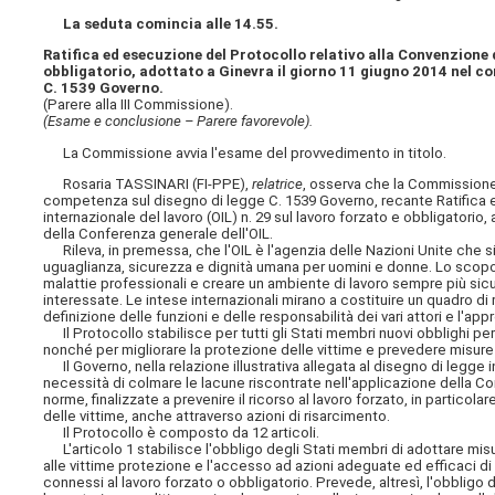
La seduta comincia alle 14.55.
Ratifica ed esecuzione del Protocollo relativo alla Convenzione 
obbligatorio, adottato a Ginevra il giorno 11 giugno 2014 nel c
C. 1539 Governo.
(Parere alla III Commissione).
(Esame e conclusione – Parere favorevole).
La Commissione avvia l'esame del provvedimento in titolo.
Rosaria TASSINARI (FI-PPE),
relatrice
, osserva che la Commissione 
competenza sul disegno di legge C. 1539 Governo, recante Ratifica e
internazionale del lavoro (OIL) n. 29 sul lavoro forzato e obbligatori
della Conferenza generale dell'OIL.
Rileva, in premessa, che l'OIL è l'agenzia delle Nazioni Unite che si 
uguaglianza, sicurezza e dignità umana per uomini e donne. Lo scopo d
malattie professionali e creare un ambiente di lavoro sempre più sicu
interessate. Le intese internazionali mirano a costituire un quadro di
definizione delle funzioni e delle responsabilità dei vari attori e l'
Il Protocollo stabilisce per tutti gli Stati membri nuovi obblighi per p
nonché per migliorare la protezione delle vittime e prevedere misure di
Il Governo, nella relazione illustrativa allegata al disegno di legge 
necessità di colmare le lacune riscontrate nell'applicazione della Co
norme, finalizzate a prevenire il ricorso al lavoro forzato, in particol
delle vittime, anche attraverso azioni di risarcimento.
Il Protocollo è composto da 12 articoli.
L'articolo 1 stabilisce l'obbligo degli Stati membri di adottare misur
alle vittime protezione e l'accesso ad azioni adeguate ed efficaci di 
connessi al lavoro forzato o obbligatorio. Prevede, altresì, l'obbligo 