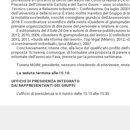
professore a contratto di diritto del lavoro nel corso di laurea a cic
Piacenza dell'Università Cattolica del Sacro Cuore – anno scolastic
Tecnico Lavoro e Relazioni Industriali – Confindustria. Da luglio 2020
dell'università e della ricerca. È stato inoltre membro del Gruppo di 
la mobilità sostenibile, nonché consigliere giuridico dell'Assessora
2018. È coordinatore scientifico della rivista «Quaderni di giurispru
primarie organizzazioni di direzione del personale e relatore ai corsi
È editorialista del
Il Sole 24 Ore
e autore di diverse pubblicazioni sui 
2012,
2010, 2009; «Quaderni di giurisprudenza del lavoro» (Confindustri
2012, 2011; «Guida alla riforma del lavoro», Top legal (Milano), 2012; «
«Licenziamenti individuali», Ipoa (Milano), 2007.
Conclusivamente, ritiene che, alla luce del qualificato profilo dell'a
proposta. Si riserva, comunque, di formulare una proposta di parere a
informale dell'avvocato Fava, prevista per la prossima settimana.
Tiziana NISINI,
presidente
, nessuno chiedendo di intervenire, rinvia
La seduta termina alle 15.10.
UFFICIO DI PRESIDENZA INTEGRATO
DAI RAPPRESENTANTI DEI GRUPPI
L'ufficio di presidenza si è riunito dalle 15.15 alle 15.30.