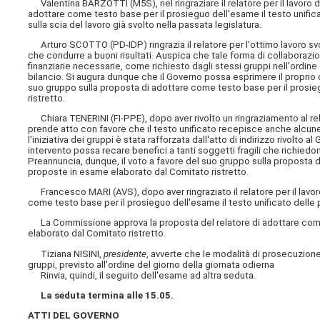
Valentina BARZOTTI (M5S), nel ringraziare il relatore per il lavoro di
adottare come testo base per il prosieguo dell'esame il testo unific
sulla scia del lavoro già svolto nella passata legislatura.
Arturo SCOTTO (PD-IDP) ringrazia il relatore per l'ottimo lavoro svo
che condurre a buoni risultati. Auspica che tale forma di collaborazion
finanziarie necessarie, come richiesto dagli stessi gruppi nell'ordine
bilancio. Si augura dunque che il Governo possa esprimere il proprio 
suo gruppo sulla proposta di adottare come testo base per il prosie
ristretto.
Chiara TENERINI (FI-PPE), dopo aver rivolto un ringraziamento al rela
prende atto con favore che il testo unificato recepisce anche alcune
l'iniziativa dei gruppi è stata rafforzata dall'atto di indirizzo rivolto
intervento possa recare benefici a tanti soggetti fragili che richiedo
Preannuncia, dunque, il voto a favore del suo gruppo sulla proposta d
proposte in esame elaborato dal Comitato ristretto.
Francesco MARI (AVS), dopo aver ringraziato il relatore per il lavoro
come testo base per il prosieguo dell'esame il testo unificato delle
La Commissione approva la proposta del relatore di adottare come t
elaborato dal Comitato ristretto.
Tiziana NISINI,
presidente
, avverte che le modalità di prosecuzione
gruppi, previsto all'ordine del giorno della giornata odierna
Rinvia, quindi, il seguito dell'esame ad altra seduta.
La seduta termina alle 15.05.
ATTI DEL GOVERNO