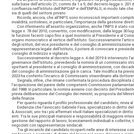
sulla base dell'articolo 21, commi da 1 a 9, del decreto-legge n. 201 
confluenza nell'Istituto dell'INPDAP e dell'ENPALS, in modo tale che 
sia di quelli del settore privato.
Ricorda, ancora, che all'INPS sono riconosciuti importanti compiti in 
invalidità; sottolineo, in particolare, l'importanza della gestione diret
Con riferimento all'assetto organizzativo, anche l'INPS è stato coin
legge n. 78 del
2010, convertito, con modificazioni, dalla legge 30 lug
le funzioni facenti capo fino a quel momento al Presidente e al Co
organo monocratico al vertice dell'Istituto. Successivamente l'articol
degli istituti, del vice presidente e del consiglio di amministrazione
rappresentanza legale dell'Istituto, il potere di convocare e presiede
consiglio di indirizzo e vigilanza.
Successivamente al decreto-legge n. 4 del 2019 è intervenuto l'art
governance
dell'Istituto, prevedendo la nomina di un commissario stra
spettanti al presidente e al consiglio di amministrazione, con deca
del consiglio di amministrazione già in carica. Tale modifica ha prev
2023 ha conferito l'incarico di Commissario straordinario alla dottore
Segnala, infine, che rimane confermata la procedura disciplinata dal
l'acquisizione del parere delle competenti Commissioni parlamentari sul
del 1988. In particolare, la nomina avviene con decreto del Presiden
previa deliberazione del Consiglio dei ministri, su proposta del Minist
delle finanze.
Per quanto riguarda il profilo professionale del candidato, rinvia al
Evidenzia che l'avvocato Gabriele Fava, specializzato in diritto del l
& Associati, uno tra i più affermati studi italiani specializzati in dir
enti. Tra le sue principali mansioni e responsabilità di maggiore intere
gestione del rapporto di lavoro, licenziamenti individuali e collettivi,
negoziati con rappresentanze sindacali.
Tra gli incarichi dal candidato ricoperti nelle aree di interesse con