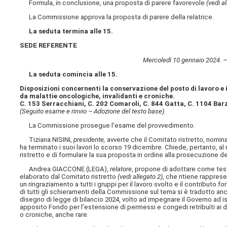
Formula, in conclusione, una proposta di parere favorevole
(vedi a
La Commissione approva la proposta di parere della relatrice.
La seduta termina alle 15.
SEDE REFERENTE
Mercoledì 10 gennaio 2024. — 
La seduta comincia alle 15.
Disposizioni concernenti la conservazione del posto di lavoro e i
da malattie oncologiche, invalidanti e croniche.
C. 153 Serracchiani, C. 202 Comaroli, C. 844 Gatta, C. 1104 Barz
(Seguito esame e rinvio – Adozione del testo base).
La Commissione prosegue l'esame del provvedimento.
Tiziana NISINI,
presidente,
avverte che il Comitato ristretto, nomin
ha terminato i suoi lavori lo scorso 19 dicembre. Chiede, pertanto, al r
ristretto e di formulare la sua proposta in ordine alla prosecuzione 
Andrea GIACCONE (LEGA),
relatore
, propone di adottare come test
elaborato dal Comitato ristretto
(vedi allegato 2)
, che ritiene rappres
un ringraziamento a tutti i gruppi per il lavoro svolto e il contributo 
di tutti gli schieramenti della Commissione sul tema si è tradotto a
disegno di legge di bilancio 2024, volto ad impegnare il Governo ad ist
apposito Fondo per l'estensione di permessi e congedi retribuiti ai di
o croniche, anche rare.