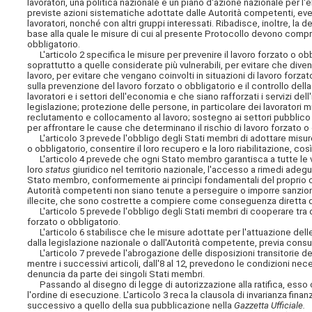
lavoratori, una politica nazionale e un piano d'azione nazionale per l'e
previste azioni sistematiche adottate dalle Autorità competenti, eve
lavoratori, nonché con altri gruppi interessati. Ribadisce, inoltre, la 
base alla quale le misure di cui al presente Protocollo devono compre
obbligatorio.
L'articolo 2 specifica le misure per prevenire il lavoro forzato o obbl
soprattutto a quelle considerate più vulnerabili, per evitare che diven
lavoro, per evitare che vengano coinvolti in situazioni di lavoro forza
sulla prevenzione del lavoro forzato o obbligatorio e il controllo dell
lavoratori e i settori dell'economia e che siano rafforzati i servizi de
legislazione; protezione delle persone, in particolare dei lavoratori 
reclutamento e collocamento al lavoro; sostegno ai settori pubblico e p
per affrontare le cause che determinano il rischio di lavoro forzato o
L'articolo 3 prevede l'obbligo degli Stati membri di adottare misure e
o obbligatorio, consentire il loro recupero e la loro riabilitazione, c
L'articolo 4 prevede che ogni Stato membro garantisca a tutte le vit
loro
status
giuridico nel territorio nazionale, l'accesso a rimedi adegu
Stato membro, conformemente ai princìpi fondamentali del proprio or
Autorità competenti non siano tenute a perseguire o imporre sanzioni a
illecite, che sono costrette a compiere come conseguenza diretta de
L'articolo 5 prevede l'obbligo degli Stati membri di cooperare tra di 
forzato o obbligatorio.
L'articolo 6 stabilisce che le misure adottate per l'attuazione dell
dalla legislazione nazionale o dall'Autorità competente, previa consul
L'articolo 7 prevede l'abrogazione delle disposizioni transitorie dell'
mentre i successivi articoli, dall'8 al 12, prevedono le condizioni nece
denuncia da parte dei singoli Stati membri.
Passando al disegno di legge di autorizzazione alla ratifica, esso cons
l'ordine di esecuzione. L'articolo 3 reca la clausola di invarianza finan
successivo a quello della sua pubblicazione nella
Gazzetta Ufficiale.