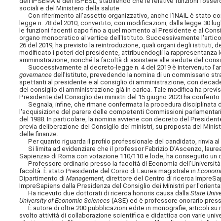
dell'IPSEMA e dell'ISPESL, stabilendo che le relative funzioni fossero a
sociali e del Ministero della salute.
Con riferimento all'assetto organizzativo, anche l'INAIL è stato coin
legge n. 78 del 2010, convertito, con modificazioni, dalla legge 30 lug
le funzioni facenti capo fino a quel momento al Presidente e al Co
organo monocratico al vertice dell'Istituto. Successivamente l'articol
26 del 2019, ha previsto la reintroduzione, quali organi degli istitut
modificato i poteri del presidente, attribuendogli la rappresentanza le
amministrazione, nonché la facoltà di assistere alle sedute del consigl
Successivamente al decreto-legge n. 4 del 2019 è intervenuto l'art
governance
dell'Istituto, prevedendo la nomina di un commissario stra
spettanti al presidente e al consiglio di amministrazione, con deca
del consiglio di amministrazione già in carica. Tale modifica ha previ
Presidente del Consiglio dei ministri del 15 giugno 2023 ha conferito
Segnala, infine, che rimane confermata la procedura disciplinata dal
l'acquisizione del parere delle competenti Commissioni parlamentari sul
del 1988. In particolare, la nomina avviene con decreto del Presiden
previa deliberazione del Consiglio dei ministri, su proposta del Minist
delle finanze.
Per quanto riguarda il profilo professionale del candidato, rinvia al
Si limita ad evidenziare che il professor Fabrizio D'Ascenzo, laure
Sapienza» di Roma con votazione 110/110 e lode, ha conseguito un d
Professore ordinario presso la facoltà di Economia dell'Università «
facoltà. È stato Presidente del Corso di Laurea magistrale in
Economi
Dipartimento di
Management
, direttore del Centro di ricerca Impre
ImpreSapiens dalla Presidenza del Consiglio dei Ministri per l'orientame
Ha ricevuto due dottorati di ricerca honoris causa dalla
State Univ
University of Economic Sciences
(ASE) ed è professore onorario pres
È autore di oltre 200 pubblicazioni edite in monografie, articoli su riv
svolto attività di collaborazione scientifica e didattica con varie univer