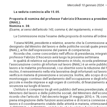
Mercoledì 10 gennaio 2024. — 
La seduta comincia alle 15.05.
Proposta di nomina del professor Fabrizio D'Ascenzo a presidente
(INAIL).
Nomina n. 38.
(Esame, ai sensi dell'articolo 143, comma 4, del regolamento, e rinvio).
La Commissione inizia l'esame della proposta di nomina all'ordine 
Tiziana NISINI,
presidente e relatrice,
avverte che la Commissione av
designato dal Ministro del lavoro e delle politiche sociali quale presid
(INAIL), ai fini dell'espressione del parere di competenza.
Ricorda che, come concordato nell'ufficio di presidenza, integrato 
professor Fabrizio D'Ascenzo avrà luogo la prossima settimana.
In qualità di relatrice sul provvedimento in titolo, ricorda preliminar
l'assicurazione contro gli infortuni sul lavoro (INAIL) è un ente pubb
lavoro e le malattie professionali, i cui obiettivi sono la riduzione de
rischio, il reinserimento nella vita lavorativa degli infortunati sul lavo
verifica in materia di prevenzione e sicurezza. Inoltre, allo scopo di con
monitoraggio continuo dell'andamento dell'occupazione e degli infortu
piccole e medie imprese e agli organi di controllo; di finanziamento a
sicurezza sui luoghi di lavoro.
L'Istituto è compreso tra gli enti pubblici dell'area previdenziale, di
Ministero del lavoro e delle politiche sociali, del Ministero dell'econ
ricordo che l'articolo 7 del decreto-legge 31 maggio 2010, n. 78, conver
piena integrazione delle funzioni assicurative e di ricerca connesse all
lavoro e il coordinamento
stabile delle attività in materia, ottimizzan