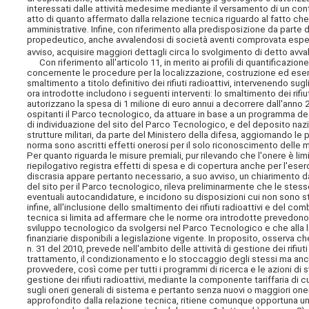
interessati dalle attività medesime mediante il versamento di un contr
atto di quanto affermato dalla relazione tecnica riguardo al fatto ch
amministrative. Infine, con riferimento alla predisposizione da parte 
propedeutico, anche avvalendosi di società aventi comprovata esperi
avviso, acquisire maggiori dettagli circa lo svolgimento di detto avval
Con riferimento all'articolo 11, in merito ai profili di quantificazion
concernente le procedure per la localizzazione, costruzione ed eser
smaltimento a titolo definitivo dei rifiuti radioattivi, intervenendo sug
ora introdotte includono i seguenti interventi: lo smaltimento dei rifiu
autorizzano la spesa di 1 milione di euro annui a decorrere dall'anno 2
ospitanti il Parco tecnologico, da attuare in base a un programma de
di individuazione del sito del Parco Tecnologico, e del deposito naziona
strutture militari, da parte del Ministero della difesa, aggiornando l
norma sono ascritti effetti onerosi per il solo riconoscimento delle mis
Per quanto riguarda le misure premiali, pur rilevando che l'onere è lim
riepilogativo registra effetti di spesa e di copertura anche per l'ese
discrasia appare pertanto necessario, a suo avviso, un chiarimento da
del sito per il Parco tecnologico, rileva preliminarmente che le stes
eventuali autocandidature, e incidono su disposizioni cui non sono sta
infine, all'inclusione dello smaltimento dei rifiuti radioattivi e del co
tecnica si limita ad affermare che le norme ora introdotte prevedono u
sviluppo tecnologico da svolgersi nel Parco Tecnologico e che alla l
finanziarie disponibili
a legislazione vigente. In proposito, osserva ch
n. 31 del 2010, prevede nell'ambito delle attività di gestione dei rifiuti
trattamento, il condizionamento e lo stoccaggio degli stessi ma anch
provvedere, così come per tutti i programmi di ricerca e le azioni di s
gestione dei rifiuti radioattivi, mediante la componente tariffaria di c
sugli oneri generali di sistema e pertanto senza nuovi o maggiori oneri
approfondito dalla relazione tecnica, ritiene comunque opportuna una c