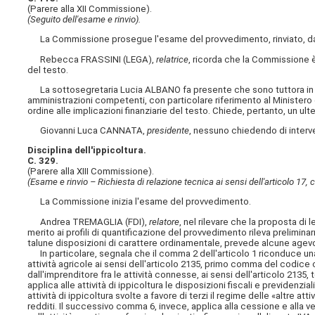
(Parere alla XII Commissione).
(Seguito dell'esame e rinvio).
La Commissione prosegue l'esame del provvedimento, rinviato, da u
Rebecca FRASSINI (LEGA),
relatrice
, ricorda che la Commissione è a
del testo.
La sottosegretaria Lucia ALBANO fa presente che sono tuttora in c
amministrazioni competenti, con particolare riferimento al Ministero dell
ordine alle implicazioni finanziarie del testo. Chiede, pertanto, un ul
Giovanni Luca CANNATA,
presidente
, nessuno chiedendo di interve
Disciplina dell'ippicoltura.
C. 329.
(Parere alla XIII Commissione).
(Esame e rinvio – Richiesta di relazione tecnica ai sensi dell'articolo 17,
La Commissione inizia l'esame del provvedimento.
Andrea TREMAGLIA (FDI),
relatore
, nel rilevare che la proposta di 
merito ai profili di quantificazione del provvedimento rileva prelimina
talune disposizioni di carattere ordinamentale, prevede alcune agevol
In particolare, segnala che il comma 2 dell'articolo 1 riconduce una se
attività agricole ai sensi dell'articolo 2135, primo comma del codice 
dall'imprenditore fra le attività connesse, ai sensi dell'articolo 2135
applica alle attività di ippicoltura le disposizioni fiscali e previdenzia
attività di ippicoltura svolte a favore di terzi il regime delle «altre attiv
redditi. Il successivo comma 6, invece, applica alla cessione e alla ve