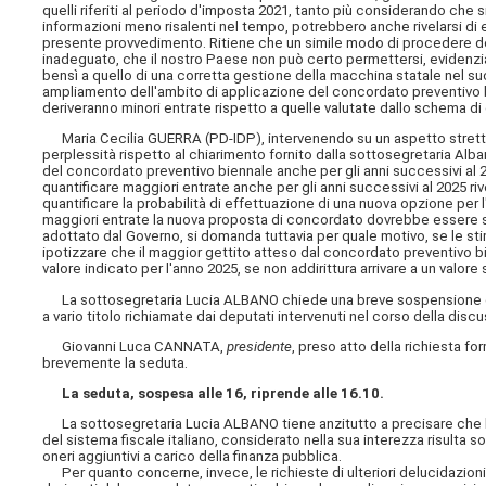
quelli riferiti al periodo d'imposta 2021, tanto più considerando che si t
informazioni meno risalenti nel
tempo, potrebbero anche rivelarsi di en
presente provvedimento. Ritiene che un simile modo di procedere de
inadeguato, che il nostro Paese non può certo permettersi, evidenzia
bensì a quello di una corretta gestione della macchina statale nel s
ampliamento dell'ambito di applicazione del concordato preventivo bi
deriveranno minori entrate rispetto a quelle valutate dallo schema d
Maria Cecilia GUERRA (PD-IDP), intervenendo su un aspetto stretta
perplessità rispetto al chiarimento fornito dalla sottosegretaria Alba
del concordato preventivo biennale anche per gli anni successivi al 
quantificare maggiori entrate anche per gli anni successivi al 2025 ri
quantificare la probabilità di effettuazione di una nuova opzione per 
maggiori entrate la nuova proposta di concordato dovrebbe essere s
adottato dal Governo, si domanda tuttavia per quale motivo, se le s
ipotizzare che il maggior gettito atteso dal concordato preventivo 
valore indicato per l'anno 2025, se non addirittura arrivare a un valore
La sottosegretaria Lucia ALBANO chiede una breve sospensione della
a vario titolo richiamate dai deputati intervenuti nel corso della disc
Giovanni Luca CANNATA,
presidente
, preso atto della richiesta f
brevemente la seduta.
La seduta, sospesa alle 16, riprende alle 16.10.
La sottosegretaria Lucia ALBANO tiene anzitutto a precisare che lo
del sistema fiscale italiano, considerato nella sua interezza risulta
oneri aggiuntivi a carico della finanza pubblica.
Per quanto concerne, invece, le richieste di ulteriori delucidazioni 