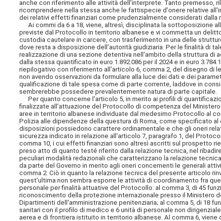
anche con riferimento alle attività dell'interprete. Tanto premesso, ril
ricomprendere nella stessa anche le fattispecie d'onere relative all'
dei relativi effetti finanziari come prudenzialmente considerati dalla 
Ai commi da 6 a 18, viene, altresì, disciplinata la sottoposizione alla
previste dal Protocollo in territorio albanese e vi commetta un delit
custodia cautelare in carcere, con trasferimento in una delle struttur
dove resta a disposizione dell'autorità giudiziaria. Per le finalità di 
realizzazione di una sezione detentiva nell'ambito della struttura di a
dalla stessa quantificato in euro 1.892.086 per il 2024 e in euro 3.784.
riepilogativo con riferimento all'articolo 6, comma 2, del disegno di 
non avendo osservazioni da formulare alla luce dei dati e dei parametri 
qualificazione di tale spesa come di parte corrente, laddove in consid
sembrerebbe possedere prevalentemente natura di parte capitale.
Per quanto concerne l'articolo 5, in merito ai profili di quantificaz
finalizzate all'attuazione del Protocollo di competenza del Ministero d
aree in territorio albanese individuate dal medesimo Protocollo al c
Polizia alle dipendenze della questura di Roma, come specificato al
disposizioni possiedono carattere ordinamentale e che gli oneri relat
sicurezza indicato in relazione all'articolo 7, paragrafo 1, del Protoco
comma 10, i cui effetti finanziari sono altresì ascritti sul prospetto r
preso atto di quanto testé riferito dalla relazione tecnica, nel ribadir
peculiari modalità redazionali che caratterizzano la relazione tecnic
da parte del Governo in merito agli oneri concernenti le generali attivi
comma 2. Ciò in quanto la relazione tecnica del presente articolo rinvi
quest'ultima non sembra esporre le attività di coordinamento fra quell
personale per finalità attuative del Protocollo: al comma 3, di 45 funzi
riconoscimento della protezione internazionale presso il Ministero dell
Dipartimenti dell'amministrazione penitenziaria; al comma 5, di 18 funz
sanitari con il profilo di medico e 6 unità di personale non dirigenziale
aerea e di frontiera istituito in territorio albanese. Al comma 6, vien