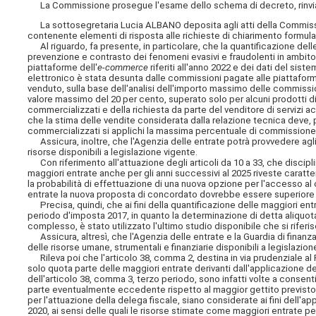
La Commissione prosegue l'esame dello schema di decreto, rinviato
La sottosegretaria Lucia ALBANO deposita agli atti della Commissi
contenente elementi di risposta alle richieste di chiarimento
formula
Al riguardo, fa presente, in particolare, che la quantificazione delle m
prevenzione e contrasto dei fenomeni evasivi e fraudolenti in ambito IV
piattaforme dell'
e-commerce
riferiti all'anno 2022 e dei dati del sist
elettronico è stata desunta dalle commissioni pagate alle piattaform
venduto, sulla base dell'analisi dell'importo massimo delle commiss
valore massimo del 20 per cento, superato solo per alcuni prodotti di 
commercializzati e della richiesta da parte del venditore di servizi a
che la stima delle vendite considerata dalla relazione tecnica deve, pe
commercializzati si applichi la massima percentuale di commissione
Assicura, inoltre, che l'Agenzia delle entrate potrà provvedere agli a
risorse disponibili a legislazione vigente.
Con riferimento all'attuazione degli articoli da 10 a 33, che discipl
maggiori entrate anche per gli anni successivi al 2025 riveste caratte
la probabilità di effettuazione di una nuova opzione per l'accesso al 
entrate la nuova proposta di concordato dovrebbe essere superiore 
Precisa, quindi, che ai fini della quantificazione delle maggiori entra
periodo d'imposta 2017, in quanto la determinazione di detta aliquota
complesso, è stato utilizzato l'ultimo studio disponibile che si riferis
Assicura, altresì, che l'Agenzia delle entrate e la Guardia di finanza 
delle risorse umane, strumentali e finanziarie disponibili a legislazion
Rileva poi che l'articolo 38, comma 2, destina in via prudenziale al 
solo quota parte delle maggiori entrate derivanti dall'applicazione d
dell'articolo 38, comma 3, terzo periodo, sono infatti volte a consent
parte eventualmente eccedente rispetto al maggior gettito previsto 
per l'attuazione della delega fiscale, siano considerate ai fini dell'ap
2020, ai sensi delle quali le risorse stimate come maggiori entrate