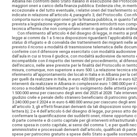
Albania nei confronti dello Stato italiano in esecuzione del Protocol
maggiori oneri a carico della finanza pubblica. Evidenzia che, in merit
eccezionale e del tutto eventuale, i relativi oneri del trasferimento 
indicate in relazione all'articolo 4, paragrafo 3, del Protocollo. Con
comporta nuovi o maggiori oneri per la finanza pubblica, in quanto l'att
prevista a legislazione vigente e gli adattamenti introdotti non compo
tecnica afferma che non comportano oneri in quanto di natura ordinam
Con riferimento all'articolo 4 del disegno di legge, in merito ai prof
legge ai commi da 1 a 5 reca disposizioni riguardanti l'applicabilità d
status
di rifugiato e di convalida dei trattenimenti dei migranti nelle 
previsto il ricorso a modalità di trasmissione telematica delle docume
conferire con il difensore venga esercitato con modalità audiovisive 
dall'aula in cui si trova il giudice, con modalità audiovisive da remot
incompatibile con il rispetto dei termini del procedimento, al difen
dell'incarico, nelle aree previste per le finalità del Protocollo in terr
misura, comunque, non superiore a euro 500. La relazione tecnica stima
riferimento all'approntamento dei locali in Italia e in Albania per la c
per quelli da realizzare in Italia, in euro 420.000 per il 2024 e in euro
interventi da realizzare in Albania in complessivi euro 1.080.000 per i
ricorso a modalità telematiche per lo svolgimento delle attività previst
1.500.000 annui per ciascuno degli anni dal 2025 al 2028. Tale interven
giudizio civile e penale dello straniero beneficiario di patrocinio gra
3.240.000 per il 2024 e in euro 6.480.000 annui per ciascuno degli ann
all'articolo 3, gli effetti finanziari derivanti da tali disposizioni sono
lettera
b)
, 2 e 4 dell'articolo 6 del disegno di legge, pur preso atto d
confermare la quantificazione dei suddetti oneri, ritiene opportuno c
di parte corrente e di conto capitale per gli interventi infrastrutturali d
come spesa in conto capitale, ai sensi del comma 1, e per quelli ne
amministrativi e processuali derivanti dall'articolo, qualificati di par
spese per patrocinio gratuito a spese dello Stato a quelle sostenute 