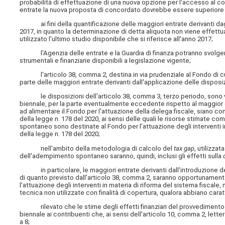
probabilità di effettuazione di una nuova opzione per l'accesso al co
entrate la nuova proposta di concordato dovrebbe essere superiore 
ai fini della quantificazione delle maggiori entrate derivanti dagli
2017, in quanto la determinazione di detta aliquota non viene effettu
utilizzato l'ultimo studio disponibile che si riferisce all'anno 2017;
l'Agenzia delle entrate e la Guardia di finanza potranno svolgere le
strumentali e finanziarie disponibili a legislazione vigente;
l'articolo 38, comma 2, destina in via prudenziale al Fondo di cui 
parte delle maggiori entrate derivanti dall'applicazione delle disposi
le disposizioni dell'articolo 38, comma 3, terzo periodo, sono vol
biennale, per la parte eventualmente eccedente rispetto al maggior g
ad alimentare il Fondo per l'attuazione della delega fiscale, siano cons
della legge n. 178 del 2020, ai sensi delle quali le risorse stimate
spontaneo sono destinate al Fondo per l'attuazione degli interventi i
della legge n. 178 del 2020;
nell'ambito della metodologia di calcolo del
tax gap
, utilizza
dell'adempimento spontaneo saranno, quindi, inclusi gli effetti sulla
in particolare, le maggiori entrate derivanti dall'introduzione del c
di quanto previsto dall'articolo 38, comma 2, saranno opportunament
l'attuazione degli interventi in materia di riforma del sistema fiscale
tecnica non utilizzate con finalità di copertura, qualora abbiano c
rilevato che le stime degli effetti finanziari del provvedimento 
biennale ai contribuenti che, ai sensi dell'articolo 10, comma 2, lette
a 8;