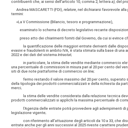
contribuenti che, ai sensi dell'articolo 10, comma 2, lettera
a)
, del pr
Andrea MASCARETTI (FDI),
relatore
, nel dichiararsi favorevole al
termini:
«La V Commissione (Bilancio, tesoro e programmazione),
esaminato lo schema di decreto legislativo recante disposizioni i
preso atto dei chiarimenti forniti dal Governo, da cui si evince c
la quantificazione delle maggiori entrate derivanti dalle disposizio
evasivi e fraudolenti in ambito IVA, è stata stimata sulla base di una an
2022 e dei dati del sistema
Intrastat
;
in particolare, la stima delle vendite mediante commercio elettr
una percentuale di commissioni in misura pari al 20 per cento del ve
siti di due note piattaforme di commercio
on line;
fermo restando il valore massimo del 20 per cento, superato solo p
della tipologia dei prodotti commercializzati e della richiesta da par
merci;
la stima delle vendite considerata dalla relazione tecnica deve, pe
prodotti commercializzati si applichi la massima percentuale di co
l'Agenzia delle entrate potrà provvedere agli adempimenti di propria
legislazione vigente;
con riferimento all'attuazione degli articoli da 10 a 33, che discip
entrate anche per gli anni successivi al 2025 riveste carattere prudenz