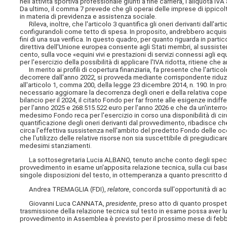
nell'attività sportiva professionale giunti a fine carriera, l'aliquota 
Da ultimo, il comma 7 prevede che gli operai delle imprese di ippicoltu
in materia di previdenza e assistenza sociale.
Rileva, inoltre, che l'articolo 3 quantifica gli oneri derivanti dall'arti
configurandoli come tetto di spesa. In proposito, andrebbero acquisiti 
fini di una sua verifica. In questo quadro, per quanto riguarda in parti
direttiva dell'Unione europea consente agli Stati membri, al sussistere 
cento, sulla voce «equini vivi e prestazioni di servizi connessi agli eq
per l'esercizio della possibilità di applicare l'IVA ridotta, ritiene ch
In merito ai profili di copertura finanziaria, fa presente che l'articolo
decorrere dall'anno 2022, si provveda mediante corrispondente riduzion
all'articolo 1, comma 200, della legge 23 dicembre 2014, n. 190. In p
necessario aggiornare la decorrenza degli oneri e della relativa cope
bilancio per il 2024, il citato Fondo per far fronte alle esigenze indif
per l'anno
2025 e 268.515.522 euro per l'anno 2026 e che da un'interro
medesimo Fondo reca per l'esercizio in corso una disponibilità di circ
quantificazione degli oneri derivanti dal provvedimento, ribadisce c
circa l'effettiva sussistenza nell'ambito del predetto Fondo delle occor
che l'utilizzo delle relative risorse non sia suscettibile di pregiudic
medesimi stanziamenti.
La sottosegretaria Lucia ALBANO, tenuto anche conto degli specifici r
provvedimento in esame un'apposita relazione tecnica, sulla cui base 
singole disposizioni del testo, in ottemperanza a quanto prescritto dal
Andrea TREMAGLIA (FDI),
relatore
, concorda sull'opportunità di a
Giovanni Luca CANNATA,
presidente
, preso atto di quanto prospet
trasmissione della relazione tecnica sul testo in esame possa aver lu
provvedimento in Assemblea è previsto per il prossimo mese di febb