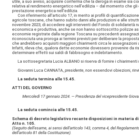
utile, a suo avviso, acquisire conferma che la deroga in esame sia co
relativa al rendimento energetico nell'edilizia – dal momento che gli o
prestazione energetica nell'edilizia.
Con riferimento all'articolo 17, in merito ai profili di quantificazio
agricole toscane, che hanno subito danni alle produzioni e alle strutt
novembre 2023, di accedere agli interventi del Fondo di solidarietà naz
economica e produttiva, anche se non hanno sottoscritto polizze assic
economie registrate dalla regione Toscana su precedenti assegnazioni, 
riconosciuta una proroga ai termini previsti per deliberare la proposta
che andrebbero acquisiti maggiori chiarimenti circa le assegnazioni a
Infatti, rileva che, qualora dette economie dovessero provenire da r
determinare effetti sui saldi di fabbisogno e indebitamento.
La sottosegretaria Lucia ALBANO si riserva di fornire i chiarimenti r
Giovanni Luca CANNATA,
presidente
, non essendovi obiezioni, rin
La seduta termina alle 15.45.
ATTI DEL GOVERNO
Mercoledì 17 gennaio 2024. — Presidenza del vicepresidente Giovann
La seduta comincia alle 15.45.
Schema di decreto legislativo recante disposizioni in materia 
Atto n. 105.
(Seguito dell'esame, ai sensi dell'articolo 143, comma 4, del Regolamento,
dell'articolo 81 della Costituzione).