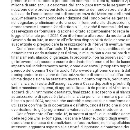
presente che il secondo periodo del comma 1, lettera
b),
numero 2) de
milione di euro annui a decorrere dall'anno 2024 tramite le seguenti 
riduzione delle proiezioni dello stanziamento del fondo speciale di pa
utilizzando l'accantonamento di competenza del Ministero dell'ambie
2025 mediante corrispondente riduzione del Fondo per le esigenze indif
nel segnalare preliminarmente che con riferimento alle disposizioni di
erroneamente il comma 2 dell'articolo 11, anziché il comma 1 del med
osservazioni da formulare, giacché il citato accantonamento reca le o
legge di bilancio per il 2024. Con riferimento alla seconda modalità 
Governo da un lato, in merito all'effettiva disponibilità delle risorse util
suscettibile di pregiudicare la realizzazione di interventi eventualm
Con riferimento all'articolo 13, in merito ai profili di quantificazione
denominato Fondo italiano per il clima, in misura pari a 200 milioni di 
finanziamenti, rilascio di garanzie. In proposito, non ha osservazion
gli interventi cui possono essere destinate le risorse del fondo hanno
impatto sull'indebitamento netto, come evidenzia il prospetto riepiloga
periodo del comma 1 dell'articolo 13 provvede agli oneri derivanti da
corrispondente riduzione dell'autorizzazione di spesa di cui all'arti
ultima disposizione ha stanziato risorse in conto capitale, per un impo
da finanziare, in vista dell'assegnazione a Cassa depositi e prestiti
limite massimo di spesa, di apporti di liquidità da parte del Ministero
società di un Patrimonio destinato, finalizzato al sostegno e al rilan
autorizzazione
di spesa è stata rifinanziata per un ammontare pari a 
bilancio per il 2024, segnala che andrebbe acquisita una conferma da p
utilizzate con finalità di copertura e dall'altro, circa il fatto che il lo
eventualmente già programmati a valere sulle risorse medesime.
Con riferimento all'articolo 16, in merito ai profili di quantificazion
delle regioni Emilia-Romagna, Toscana e Marche, colpiti dagli eventi all
eccezione del caso di demolizione e ricostruzione, non si applichino i
interventi aggiuntivi rispetto alle attività di ripristino e riparazione 