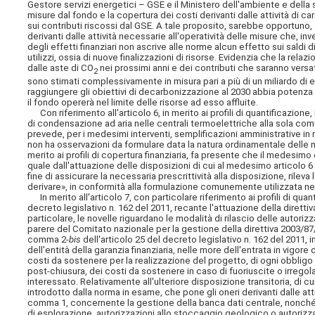
Gestore servizi energetici – GSE e il Ministero dell'ambiente e della s
misure dal fondo e la copertura dei costi derivanti dalle attività di car
sui contributi riscossi dal GSE. A tale proposito, sarebbe opportuno, 
derivanti dalle attività necessarie all'operatività delle misure che, in
degli effetti finanziari non ascrive alle norme alcun effetto sui saldi
utilizzi, ossia di nuove finalizzazioni di risorse. Evidenzia che la rela
dalle aste di CO
nei prossimi anni e dei contributi che saranno versati 
2
sono stimati complessivamente in misura pari a più di un miliardo d
raggiungere gli obiettivi di decarbonizzazione al 2030 abbia potenza
il fondo opererà nel limite delle risorse ad esso affluite.
Con riferimento all'articolo 6, in merito ai profili di quantificazione
di condensazione ad aria nelle centrali termoelettriche alla sola co
prevede, per i medesimi interventi, semplificazioni amministrative in 
non ha osservazioni da formulare data la natura ordinamentale delle no
merito ai profili di copertura finanziaria, fa presente che il medesimo 
quale dall'attuazione delle disposizioni di cui al medesimo articolo 6 
fine di assicurare la necessaria prescrittività alla disposizione, rile
derivare», in conformità alla formulazione comunemente utilizzata ne
In merito all'articolo 7, con particolare riferimento ai profili di qu
decreto legislativo n. 162 del 2011, recante l'attuazione della dirett
particolare, le novelle riguardano le modalità di rilascio delle autori
parere del Comitato nazionale per la gestione della direttiva 2003/87/
comma 2-
bis
dell'articolo 25 del decreto legislativo n. 162 del 2011,
dell'entità della garanzia finanziaria, nelle more dell'entrata in vi
costi da sostenere per la realizzazione del progetto, di ogni obbligo 
post-chiusura, dei costi da sostenere in caso di fuoriuscite o irreg
interessato. Relativamente all'ulteriore disposizione transitoria, di c
introdotto dalla norma in esame, che pone gli oneri derivanti dalle attivi
comma 1, concernente la gestione della banca dati centrale, nonché da
di esplorazione, autorizzazioni allo stoccaggio geologico o autorizz