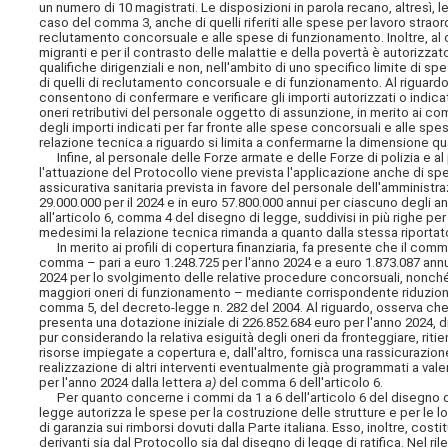
un numero di 10 magistrati. Le disposizioni in parola recano, altresì, le
caso del comma 3, anche di quelli riferiti alle spese per lavoro straor
reclutamento concorsuale e alle spese di funzionamento. Inoltre, al c
migranti e per il contrasto delle malattie e della povertà è autoriz
qualifiche dirigenziali e non, nell'ambito di uno specifico limite di s
di quelli di reclutamento concorsuale e di funzionamento. Al riguardo,
consentono di confermare e verificare gli importi autorizzati o indica
oneri retributivi del personale oggetto di assunzione, in merito ai com
degli importi indicati per far fronte alle spese concorsuali e alle s
relazione tecnica a riguardo si limita a confermarne la dimensione qua
Infine, al personale delle Forze armate e delle Forze di polizia e al
l'attuazione del Protocollo viene prevista l'applicazione anche di sp
assicurativa sanitaria prevista in favore del personale dell'amministrazio
29.000.000 per il 2024 e in euro 57.800.000 annui per ciascuno degli an
all'articolo 6, comma 4 del disegno di legge, suddivisi in più righe pe
medesimi la relazione tecnica rimanda a quanto dalla stessa riportato 
In merito ai profili di copertura finanziaria, fa presente che il comm
comma – pari a
euro 1.248.725 per l'anno 2024 e a euro 1.873.087 annu
2024 per lo svolgimento delle relative procedure concorsuali, nonché 
maggiori oneri di funzionamento – mediante corrispondente riduzione de
comma 5, del decreto-legge n. 282 del 2004. Al riguardo, osserva che i
presenta una dotazione iniziale di 226.852.684 euro per l'anno 2024, d
pur considerando la relativa esiguità degli oneri da fronteggiare, ritie
risorse impiegate a copertura e, dall'altro, fornisca una rassicurazione 
realizzazione di altri interventi eventualmente già programmati a val
per l'anno 2024 dalla lettera
a)
del comma 6 dell'articolo 6.
Per quanto concerne i commi da 1 a 6 dell'articolo 6 del disegno di le
legge autorizza le spese per la costruzione delle strutture e per le lo
di garanzia sui rimborsi dovuti dalla Parte italiana. Esso, inoltre, cost
derivanti sia dal Protocollo sia dal disegno di legge di ratifica. Nel r