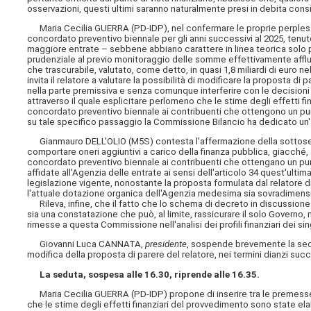
osservazioni, questi ultimi saranno naturalmente presi in debita con
Maria Cecilia GUERRA (PD-IDP), nel confermare le proprie perplessit
concordato preventivo biennale per gli anni successivi al 2025, tenuto
maggiore entrate – sebbene abbiano carattere in linea teorica solo pot
prudenziale al previo monitoraggio delle somme effettivamente affluite
che trascurabile, valutato, come detto, in quasi 1,8 miliardi di euro n
invita il relatore a valutare la possibilità di modificare la proposta 
nella parte premissiva e senza comunque interferire con le decisioni
attraverso il quale esplicitare perlomeno che le stime degli effetti
concordato preventivo biennale ai contribuenti che ottengono un punt
su tale specifico passaggio la Commissione Bilancio ha dedicato un'a
Gianmauro DELL'OLIO (M5S) contesta l'affermazione della sottosegr
comportare oneri aggiuntivi a carico della finanza pubblica, giacché
concordato preventivo biennale ai contribuenti che ottengano un punteg
affidate all'Agenzia delle entrate ai sensi dell'articolo 34 quest'ulti
legislazione vigente, nonostante la proposta formulata dal relatore di
l'attuale dotazione organica dell'Agenzia medesima sia sovradimensio
Rileva, infine, che il fatto che lo schema di decreto in discussione 
sia una constatazione che può, al limite, rassicurare il solo Governo
rimesse a questa Commissione nell'analisi dei profili finanziari dei s
Giovanni Luca CANNATA,
presidente
, sospende brevemente la sedut
modifica della proposta di parere del relatore, nei termini dianzi suc
La seduta, sospesa alle 16.30, riprende alle 16.35.
Maria Cecilia GUERRA (PD-IDP) propone di inserire tra le premesse de
che le stime degli effetti finanziari del provvedimento sono state e