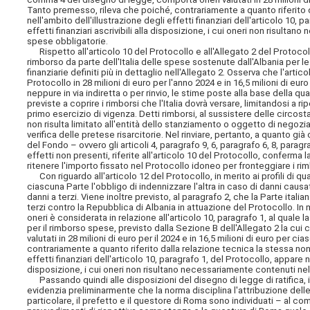
Tanto premesso, rileva che poiché, contrariamente a quanto riferito d
nell'ambito dell'illustrazione degli effetti finanziari dell'articolo 10
effetti finanziari ascrivibili alla disposizione, i cui oneri non risult
spese obbligatorie.
Rispetto all'articolo 10 del Protocollo e all'Allegato 2 del Protocollo,
rimborso da parte dell'Italia delle spese sostenute dall'Albania per le
finanziarie definiti più in dettaglio nell'Allegato 2. Osserva che l'artico
Protocollo in 28 milioni di euro per l'anno 2024 e in 16,5 milioni di eu
neppure in via indiretta o per rinvio, le stime poste alla base della 
previste a coprire i rimborsi che l'Italia dovrà versare, limitandosi a r
primo esercizio di vigenza. Detti rimborsi, al sussistere delle circost
non risulta limitato all'entità dello stanziamento o oggetto di negoz
verifica delle pretese risarcitorie. Nel rinviare, pertanto, a quanto g
del Fondo – ovvero gli articoli 4, paragrafo 9, 6, paragrafo 6, 8, paragra
effetti non presenti, riferite all'articolo 10 del Protocollo, conferma
ritenere l'importo fissato nel Protocollo idoneo per fronteggiare i rim
Con riguardo all'articolo 12 del Protocollo, in merito ai profili di 
ciascuna Parte l'obbligo di indennizzare l'altra in caso di danni causa
danni a terzi. Viene inoltre previsto, al paragrafo 2, che la Parte itali
terzi contro la Repubblica di Albania in attuazione del Protocollo. In m
oneri è considerata in relazione all'articolo 10, paragrafo 1, al qual
per il rimborso spese, previsto dalla Sezione B dell'Allegato 2 la cui 
valutati in 28 milioni di euro per il 2024 e in 16,5 milioni di euro per 
contrariamente a quanto riferito dalla relazione tecnica la stessa non
effetti finanziari dell'articolo 10, paragrafo 1, del Protocollo, appare n
disposizione, i cui oneri non risultano necessariamente contenuti nel
Passando quindi alle disposizioni del disegno di legge di ratifica, in r
evidenzia preliminarmente che la norma disciplina l'attribuzione dell
particolare, il prefetto e il questore di Roma sono individuati – al c