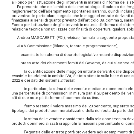
al Fondo per l'attuazione degli interventi in materia di riforma del si
Fa presente che nell'ambito della metodologia di calcolo del
tax 
miglioramento dell'adempimento spontaneo saranno, quindi, inclusi gl
preventivo. In particolare, segnala che le maggiori entrate derivanti d
finanziaria ai sensi di quanto previsto dall'articolo 38,
comma 2, sarann
Fondo per l'attuazione degli interventi in materia di riforma del siste
relazione tecnica non utilizzate con finalità di copertura, qualora
Andrea MASCARETTI (FDI),
relatore
, formula la seguente proposta
«La V Commissione (Bilancio, tesoro e programmazione),
esaminato lo schema di decreto legislativo recante disposizioni i
preso atto dei chiarimenti forniti dal Governo, da cui si evince c
la quantificazione delle maggiori entrate derivanti dalle disposizio
evasivi e fraudolenti in ambito IVA, è stata stimata sulla base di una an
2022 e dei dati del sistema
Intrastat
;
in particolare, la stima delle vendite mediante commercio elettr
una percentuale di commissioni in misura pari al 20 per cento del ve
siti di due note piattaforme di commercio
on line;
fermo restano il valore massimo del 20 per cento, superato solo per
tipologia dei prodotti commercializzati e della richiesta da parte del
la stima delle vendite considerata dalla relazione tecnica deve, pe
prodotti commercializzati si applichi la massima percentuale di co
l'Agenzia delle entrate potrà provvedere agli adempimenti di propria