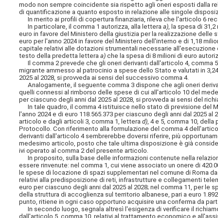
modo non sempre coincidente sia rispetto agli oneri esposti dalla rela
di quantificazione a quanto esposto in relazione alle singole disposi
In merito ai profili di copertura finanziaria, rileva che l'articolo 6 r
In particolare, il comma 1 autorizza, alla lettera
a)
, la spesa di 31,2
euro in favore del Ministero della giustizia per la realizzazione delle s
euro per l'anno 2024 in favore del Ministero dell'interno e di 1,18 milio
capitale relativi alle dotazioni strumentali necessarie all'esecuzione
testo della predetta lettera
a)
che la spesa di 8 milioni di euro autoriz
Il comma 2 prevede che gli oneri derivanti dall'articolo 4, comma 5, 
migrante ammesso al patrocinio a spese dello Stato e valutati in 3,24 m
2025 al 2028, si provveda ai sensi del successivo comma 4.
Analogamente, il seguente comma 3 dispone che agli oneri derivanti d
quelli connessi al rimborso delle spese di cui all'articolo 10 del medes
per ciascuno degli anni dal 2025 al 2028, si provveda ai sensi del ri
In tale quadro, il comma 4 istituisce nello stato di previsione del Mi
l'anno 2024 e di euro 118.565.373 per ciascuno degli anni dal 2025 al 20
articolo e dagli articoli 3, comma 1, lettera
d)
, 4 e 5, comma 10, della
Protocollo. Con riferimento alla formulazione del comma 4 dell'articol
derivanti dall'articolo 4 sembrerebbe doversi riferire, più opportunament
medesimo articolo, posto che tale ultima disposizione è già considerat
ivi operato al comma 2 del presente articolo.
In proposito, sulla base delle informazioni contenute nella relazion
essere rinvenute: nel comma 1, cui viene associato un onere di 420.00
le spese di locazione di spazi supplementari nel comune di Roma da d
relativi alla predisposizione di reti, infrastrutture e collegamenti tele
euro per ciascuno degli anni dal 2025 al 2028; nel comma 11, per le s
della struttura di accoglienza sul territorio albanese, pari a euro 1.89
punto, ritiene in ogni caso opportuno acquisire una conferma da par
In secondo luogo, segnala altresì l'esigenza di verificare il richia
dall'articolo 5, comma 10, relativi al trattamento economico e all'assi