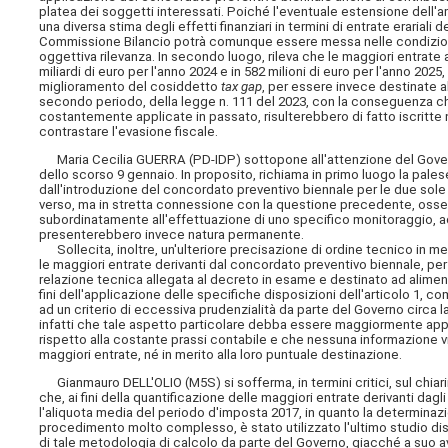
platea dei soggetti interessati. Poiché l'eventuale estensione del
una diversa stima degli effetti finanziari in termini di entrate erariali
Commissione Bilancio potrà comunque essere messa nelle condizioni d
oggettiva rilevanza. In secondo luogo, rileva che le maggiori entrate 
miliardi di euro per l'anno 2024 e in 582 milioni di euro per l'anno
miglioramento del cosiddetto
tax gap
, per essere invece destinate al
secondo periodo, della legge n. 111 del 2023, con la conseguenza che
costantemente applicate in passato, risulterebbero di fatto iscritte n
contrastare l'evasione fiscale.
Maria Cecilia GUERRA (PD-IDP) sottopone all'attenzione del Governo,
dello scorso 9 gennaio. In proposito, richiama in primo luogo la pale
dall'introduzione del concordato preventivo biennale per le due sole a
verso, ma in stretta connessione con la questione precedente, osser
subordinatamente all'effettuazione di uno specifico monitoraggio, ad a
presenterebbero invece natura permanente.
Sollecita, inoltre, un'ulteriore precisazione di ordine tecnico in me
le maggiori entrate derivanti dal concordato preventivo biennale, pe
relazione tecnica allegata al decreto in esame e destinato ad aliment
fini dell'applicazione delle specifiche disposizioni dell'articolo 1, co
ad un criterio di eccessiva prudenzialità da parte del Governo circa la
infatti che tale aspetto particolare debba essere maggiormente a
rispetto alla costante prassi contabile e che nessuna informazione viene
maggiori entrate, né in merito alla loro puntuale destinazione.
Gianmauro DELL'OLIO (M5S) si sofferma, in termini critici, sul chia
che, ai fini della quantificazione delle maggiori entrate derivanti dagl
l'aliquota media del periodo d'imposta 2017, in quanto la determinazion
procedimento molto complesso, è stato utilizzato l'ultimo studio disp
di tale metodologia di calcolo da parte del Governo, giacché a suo av