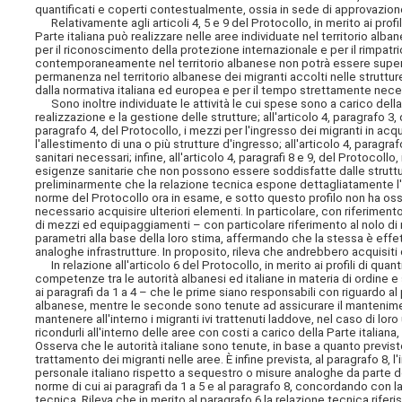
quantificati e coperti contestualmente, ossia in sede di approvazione
Relativamente agli articoli 4, 5 e 9 del Protocollo, in merito ai profi
Parte italiana può realizzare nelle aree individuate nel territorio al
per il riconoscimento della protezione internazionale e per il rimpatri
contemporaneamente nel territorio albanese non potrà essere superio
permanenza nel territorio albanese dei migranti accolti nelle strutture 
dalla normativa italiana ed europea e per il tempo strettamente nece
Sono inoltre individuate le attività le cui spese sono a carico della Pa
realizzazione e la gestione delle strutture; all'articolo 4, paragrafo 3, 
paragrafo 4, del Protocollo, i mezzi per l'ingresso dei migranti in acque 
l'allestimento di una o più strutture d'ingresso; all'articolo 4, paragrafo
sanitari necessari; infine, all'articolo 4, paragrafi 8 e 9, del Protocollo,
esigenze sanitarie che non possono essere soddisfatte dalle strutture s
preliminarmente che la relazione tecnica espone dettagliatamente l'i
norme del Protocollo ora in esame, e sotto questo profilo non ha osse
necessario acquisire ulteriori elementi. In particolare, con riferimen
di mezzi ed equipaggiamenti – con particolare riferimento al nolo di n
parametri alla base della loro stima, affermando che la stessa è effett
analoghe infrastrutture. In proposito, rileva che andrebbero acquisiti d
In relazione all'articolo 6 del Protocollo, in merito ai profili di quan
competenze tra le autorità albanesi ed italiane in materia di ordine e
ai paragrafi da 1 a 4 – che le prime siano responsabili con riguardo al
albanese, mentre le seconde sono tenute ad assicurare il mantenimento
mantenere all'interno i migranti ivi trattenuti laddove, nel caso di lo
ricondurli all'interno delle aree con costi a carico della Parte italia
Osserva che le autorità italiane sono tenute, in base a quanto previst
trattamento dei migranti nelle aree. È infine prevista, al paragrafo 8,
personale italiano rispetto a sequestro o misure analoghe da parte del
norme di cui ai paragrafi da 1 a 5 e al paragrafo 8, concordando con la 
tecnica. Rileva che in merito al paragrafo 6 la relazione tecnica riferi