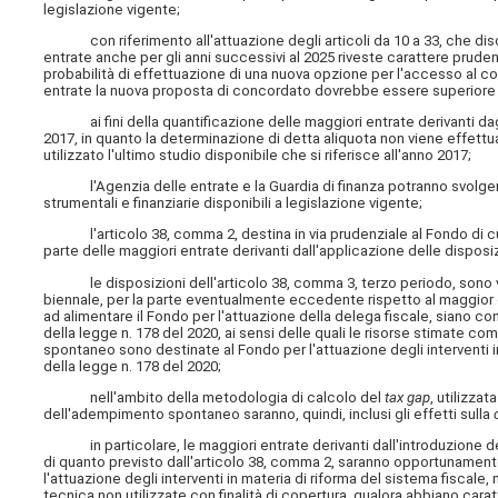
legislazione vigente;
con riferimento all'attuazione degli articoli da 10 a 33, che discip
entrate anche per gli anni successivi al 2025 riveste carattere prudenz
probabilità di effettuazione di una nuova opzione per l'accesso al co
entrate la nuova proposta di concordato dovrebbe essere superiore 
ai fini della quantificazione delle maggiori entrate derivanti dagli
2017, in quanto la determinazione di detta aliquota non viene effettu
utilizzato l'ultimo studio disponibile che si riferisce all'anno 2017;
l'Agenzia delle entrate e la Guardia di finanza potranno svolgere le
strumentali e finanziarie disponibili a legislazione vigente;
l'articolo 38, comma 2, destina in via prudenziale al Fondo di cui 
parte delle maggiori entrate derivanti dall'applicazione delle disposi
le disposizioni dell'articolo 38, comma 3, terzo periodo, sono v
biennale, per la parte eventualmente eccedente rispetto al maggior g
ad alimentare il Fondo per l'attuazione della delega fiscale, siano cons
della legge n. 178 del 2020, ai sensi delle quali le risorse stimate
spontaneo sono destinate al Fondo per l'attuazione degli interventi i
della legge n. 178 del 2020;
nell'ambito della metodologia di calcolo del
tax gap
, utilizza
dell'adempimento spontaneo saranno, quindi, inclusi gli effetti sulla
in particolare, le maggiori entrate derivanti dall'introduzione del c
di quanto previsto dall'articolo 38, comma 2, saranno opportunament
l'attuazione degli interventi in materia di riforma del sistema fiscale
tecnica non utilizzate con finalità di copertura, qualora abbiano c