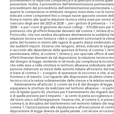
provvedimenti di rispettiva competenza e la questura di Roma quale 
presentate. Inoltre, il provveditore dell'amministrazione penitenziaria
provvedimenti del provveditore dell'amministrazione penitenziaria. La
quanto le competenze ivi attribuite vengono esercitate con le risors
indicate come competenti fino a cinque nuove apposite sezioni della
Roma in merito alle quali la relazione tecnica stima oneri per servizi di 
ciascuno degli anni dal 2025 al 2028 –, per i gettoni di presenza – 1 mi
2028 – e per i costi di gestione dei nuovi collegi – 570.000 euro per i
premesso che gli effetti finanziari derivanti dal comma 1, lettera
d)
so
Protocollo, che non sembra disciplinare direttamente la suddetta fatti
relazione tecnica non fornisce i dati e i parametri sottostanti la stim
parte del Governo in merito alle ragioni di quanto dianzi evidenziato e 
dei suddetti importi. Osserva che vengono, altresì, indicate le seguen
e raccordo alle dipendenze della questura di Roma; al comma 1, lett
penitenziaria; infine, al comma 1, lettera
i)
, uno speciale ufficio di san
effetti finanziari derivanti da tali disposizioni, la relazione tecnica r
del disegno di legge, rendendo in tal modo più complessa la ricostruzio
che nelle aree e nelle strutture in territorio albanese individuate d
persone imbarcate su mezzi delle autorità italiane all'esterno del mar
in base al comma 2 – a seguito di operazioni di soccorso e che, ai se
frontiera o di transito. Con riguardo alle disposizioni da ultimo cita
tecnica circa la natura ordinamentale delle stesse e la relativa neutral
Relativamente all'articolo 3, commi da 4 a 8, del disegno di legge, in 
equiparano le strutture da realizzare nel territorio albanese – in partico
sito di Gjader (punto B), struttura per il trattenimento dei migranti du
e di quelle previste per il rimpatrio – ai centri di prima accoglienza e 
dal testo unico sull'immigrazione. Osserva che, al comma 5, si prevede, 
comma 6, la disciplina del trasferimento nel territorio italiano dei m
comma 7, l'autorizzazione alla stipulazione e all'esecuzione di contrat
disposizione di legge diversa da quella penale, con alcune eccezioni e