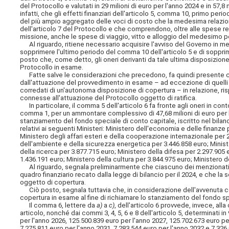
del Protocollo e valutati in 29 milioni di euro per l'anno 2024 e in 57,8
infatti, che gli effetti finanziari dell'articolo 5, comma 10, primo peri
del più ampio aggregato delle voci di costo che la medesima relazio
dell'articolo 7 del Protocollo e che comprendono, oltre alle spese re
missione, anche le spese di viaggio, vitto e alloggio del medesimo p
Al riguardo, ritiene necessario acquisire l'avviso del Governo in merit
sopprimere l'ultimo periodo del comma 10 dell'articolo 5 e di sopprim
posto che, come detto, gli oneri derivanti da tale ultima disposizione r
Protocollo in esame.
Fatte salve le considerazioni che precedono, fa quindi presente ch
dall'attuazione del provvedimento in esame – ad eccezione di quelli d
corredati di un'autonoma disposizione di copertura – in relazione, ri
connesse all'attuazione del Protocollo oggetto di ratifica.
In particolare, il comma 5 dell'articolo 6 fa fronte agli oneri in cont
comma 1, per un ammontare complessivo di 47,68 milioni di euro per 
stanziamento del fondo speciale di conto capitale, iscritto nel bila
relativi ai seguenti Ministeri: Ministero dell'economia e delle finanze 
Ministero degli affari esteri e della cooperazione internazionale per 2
dell'ambiente e della sicurezza energetica per 3.446.858 euro; Ministe
della ricerca per 3.877.715 euro; Ministero della difesa per 2.297.905 
1.436.191 euro; Ministero della cultura per 3.844.975 euro; Ministero d
Al riguardo, segnala preliminarmente che ciascuno dei menzionati a
quadro finanziario recato dalla legge di bilancio per il 2024, e che 
oggetto di copertura.
Ciò posto, segnala tuttavia che, in considerazione dell'avvenuta con
copertura in esame al fine di richiamare lo stanziamento del fondo sp
Il comma 6, lettere da
a)
a
c)
, dell'articolo 6 provvede, invece, al
articolo, nonché dai commi 3, 4, 5, 6 e 8 dell'articolo 5, determinati 
per l'anno 2026, 125.500.839 euro per l'anno 2027, 125.702.673 euro per
7.275.811 euro per l'anno 2031, 7.283.544 euro per l'anno 2032 e 7.326.0