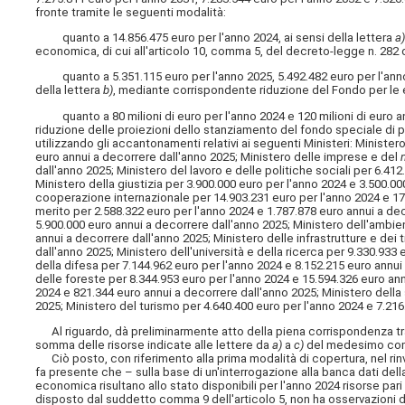
fronte tramite le seguenti modalità:
quanto a 14.856.475 euro per l'anno 2024, ai sensi della lettera
a
economica, di cui all'articolo 10, comma 5, del decreto-legge n. 282 
quanto a 5.351.115 euro per l'anno 2025, 5.492.482 euro per l'anno 2
della lettera
b)
, mediante corrispondente riduzione del Fondo per le esi
quanto a 80 milioni di euro per l'anno 2024 e 120 milioni di euro ann
riduzione delle proiezioni dello stanziamento del fondo speciale di p
utilizzando gli accantonamenti relativi ai seguenti Ministeri: Ministe
euro annui a decorrere dall'anno 2025; Ministero delle imprese e del
dall'anno 2025; Ministero del lavoro e delle politiche sociali per 6.41
Ministero della giustizia per 3.900.000 euro per l'anno 2024 e 3.500.00
cooperazione internazionale per 14.903.231 euro per l'anno 2024 e 17.
merito per 2.588.322 euro per l'anno 2024 e 1.787.878 euro annui a dec
5.900.000 euro annui a decorrere dall'anno 2025; Ministero dell'ambie
annui a decorrere dall'anno 2025; Ministero delle infrastrutture e dei
dall'anno 2025; Ministero dell'università e della ricerca per 9.330.933
della difesa per 7.144.962 euro per l'anno 2024 e 8.152.215 euro annui 
delle foreste per 8.344.953 euro per l'anno 2024 e 15.594.326 euro ann
2024 e 821.344 euro annui a decorrere dall'anno 2025; Ministero della
2025; Ministero del turismo per 4.640.400 euro per l'anno 2024 e 7.216
Al riguardo, dà preliminarmente atto della piena corrispondenza tra l
somma delle risorse indicate alle lettere da
a)
a
c)
del medesimo co
Ciò posto, con riferimento alla prima modalità di copertura, nel rinvia
fa presente che – sulla base di un'interrogazione alla banca dati della
economica risultano allo stato disponibili per l'anno 2024 risorse pa
disposto dal suddetto comma 9 dell'articolo 5, non ha osservazioni d