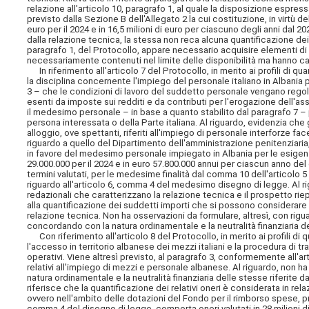
relazione all'articolo 10, paragrafo 1, al quale la disposizione espre
previsto dalla Sezione B dell'Allegato 2 la cui costituzione, in virtù d
euro per il 2024 e in 16,5 milioni di euro per ciascuno degli anni dal 
dalla relazione tecnica, la stessa non reca alcuna quantificazione dei su
paragrafo 1, del Protocollo, appare necessario acquisire elementi di stim
necessariamente contenuti nel limite delle disponibilità ma hanno ca
In riferimento all'articolo 7 del Protocollo, in merito ai profili di q
la disciplina concernente l'impiego del personale italiano in Albania p
3 – che le condizioni di lavoro del suddetto personale vengano regola
esenti da imposte sui redditi e da contributi per l'erogazione dell'ass
il medesimo personale – in base a quanto stabilito dal paragrafo 7 – 
persona interessata o della Parte italiana. Al riguardo, evidenzia che gl
alloggio, ove spettanti, riferiti all'impiego di personale interforze fa
riguardo a quello del Dipartimento dell'amministrazione penitenziaria, 
in favore del medesimo personale impiegato in Albania per le esigenze
29.000.000 per il 2024 e in euro 57.800.000 annui per ciascun anno del 
termini valutati, per le medesime finalità dal comma 10 dell'articolo 5
riguardo all'articolo 6, comma 4 del medesimo disegno di legge. Al rig
redazionali che caratterizzano la relazione tecnica e il prospetto r
alla quantificazione dei suddetti importi che si possono considerare con
relazione tecnica. Non ha osservazioni da formulare, altresì, con riguardo
concordando con la natura ordinamentale e la neutralità finanziaria de
Con riferimento all'articolo 8 del Protocollo, in merito ai profili di 
l'accesso in territorio albanese dei mezzi italiani e la procedura di t
operativi. Viene altresì previsto, al paragrafo 3, conformemente all'art
relativi all'impiego di mezzi e personale albanese. Al riguardo, non ha
natura ordinamentale e la neutralità finanziaria delle stesse riferite d
riferisce che la quantificazione dei relativi oneri è considerata in rel
ovvero nell'ambito delle dotazioni del Fondo per il rimborso spese, prev
comma 4 del disegno di legge, comporta oneri valutati in 28 milioni di e