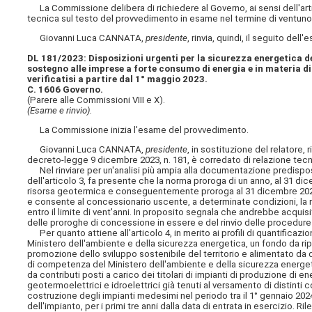
La Commissione delibera di richiedere al Governo, ai sensi dell'arti
tecnica sul testo del provvedimento in esame nel termine di ventuno 
Giovanni Luca CANNATA,
presidente
, rinvia, quindi, il seguito de
DL 181/2023: Disposizioni urgenti per la sicurezza energetica del
sostegno alle imprese a forte consumo di energia e in materia di r
verificatisi a partire dal 1° maggio 2023.
C. 1606 Governo.
(Parere alle Commissioni VIII e X).
(Esame e rinvio).
La Commissione inizia l'esame del provvedimento.
Giovanni Luca CANNATA,
presidente
, in sostituzione del relatore
decreto-legge 9 dicembre 2023, n. 181, è corredato di relazione tecnica
Nel rinviare per un'analisi più ampia alla documentazione predisposta 
dell'articolo 3, fa presente che la norma proroga di un anno, al 31 di
risorsa geotermica e conseguentemente proroga al 31 dicembre 2024 
e consente al concessionario uscente, a determinate condizioni, la
entro il limite di vent'anni. In proposito segnala che andrebbe acquis
delle proroghe di concessione in essere e del rinvio delle procedur
Per quanto attiene all'articolo 4, in merito ai profili di quantificaz
Ministero dell'ambiente e della sicurezza energetica, un fondo da ripa
promozione dello sviluppo sostenibile del territorio e alimentato da 
di competenza del Ministero dell'ambiente e della sicurezza energetica
da contributi posti a carico dei titolari di impianti di produzione di en
geotermoelettrici e idroelettrici già tenuti al versamento di distinti c
costruzione degli impianti medesimi nel periodo tra il 1° gennaio 2024
dell'impianto, per i primi tre anni dalla data di entrata in esercizio. 