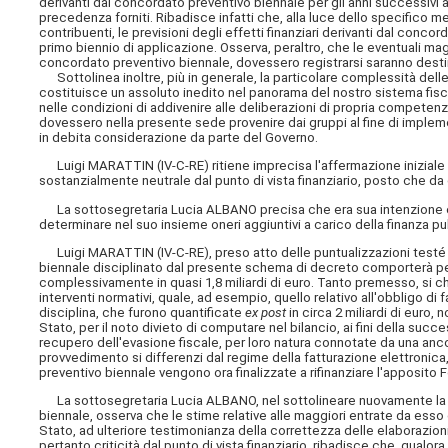
derivanti dal concordato preventivo biennale per gli anni successivi al
precedenza forniti. Ribadisce infatti che, alla luce dello specifico
contribuenti, le previsioni degli effetti finanziari derivanti dal conc
primo biennio di applicazione. Osserva, peraltro, che le eventuali ma
concordato preventivo biennale, dovessero registrarsi saranno destina
Sottolinea inoltre, più in generale, la particolare complessità delle o
costituisce un assoluto inedito nel panorama del nostro sistema fiscal
nelle condizioni di addivenire alle deliberazioni di propria competen
dovessero nella presente sede provenire dai gruppi al fine di implem
in debita considerazione da parte del Governo.
Luigi MARATTIN (IV-C-RE) ritiene imprecisa l'affermazione iniziale
sostanzialmente neutrale dal punto di vista finanziario, posto che da es
La sottosegretaria Lucia ALBANO precisa che era sua intenzione ev
determinare nel suo insieme oneri aggiuntivi a carico della finanza pu
Luigi MARATTIN (IV-C-RE), preso atto delle puntualizzazioni testé r
biennale disciplinato dal presente schema di decreto comporterà per
complessivamente in quasi 1,8 miliardi di euro. Tanto premesso, si c
interventi normativi, quale, ad esempio, quello relativo all'obbligo di f
disciplina, che furono quantificate
ex post
in circa 2 miliardi di euro
Stato, per il noto divieto di computare nel bilancio, ai fini della suc
recupero dell'evasione fiscale, per loro natura connotate da una anco
provvedimento si differenzi dal regime della fatturazione elettronic
preventivo biennale vengono ora finalizzate a rifinanziare l'apposito 
La sottosegretaria Lucia ALBANO, nel sottolineare nuovamente la p
biennale, osserva che le stime relative alle maggiori entrate da esso
Stato, ad ulteriore testimonianza della correttezza delle elaborazion
pertanto criticità dal punto di vista finanziario, ribadisce che, qualo