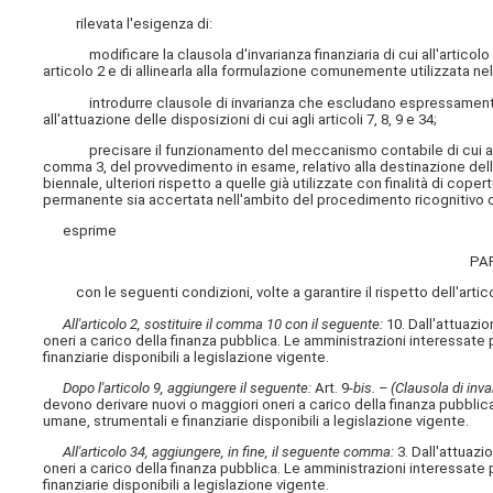
rilevata l'esigenza di:
modificare la clausola d'invarianza finanziaria di cui all'articol
articolo 2 e di allinearla alla formulazione comunemente utilizzata nel
introdurre clausole di invarianza che escludano espressamente l'in
all'attuazione delle disposizioni di cui agli articoli 7, 8, 9 e 34;
precisare il funzionamento del meccanismo contabile di cui all'arti
comma 3, del provvedimento in esame, relativo alla destinazione delle
biennale, ulteriori rispetto a quelle già utilizzate con finalità di cop
permanente sia accertata nell'ambito del procedimento ricognitivo di
esprime
PA
con le seguenti condizioni, volte a garantire il rispetto dell'artico
All'articolo 2, sostituire il comma 10 con il seguente:
10. Dall'attuazi
oneri a carico della finanza pubblica. Le amministrazioni interessate
finanziarie disponibili a legislazione vigente.
Dopo l'articolo 9, aggiungere il seguente:
Art. 9-
bis. – (Clausola di inva
devono derivare nuovi o maggiori oneri a carico della finanza pubblica
umane, strumentali e finanziarie disponibili a legislazione vigente.
All'articolo 34, aggiungere, in fine, il seguente comma:
3. Dall'attuazi
oneri a carico della finanza pubblica. Le amministrazioni interessate
finanziarie disponibili a legislazione vigente.