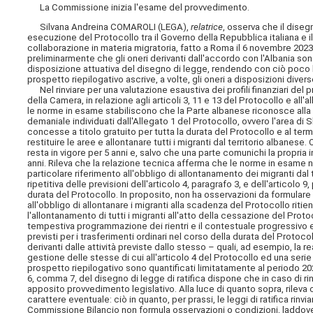
La Commissione inizia l'esame del provvedimento.
Silvana Andreina COMAROLI (LEGA),
relatrice
, osserva che il diseg
esecuzione del Protocollo tra il Governo della Repubblica italiana e il
collaborazione in materia migratoria, fatto a Roma il 6 novembre 20
preliminarmente che gli oneri derivanti dall'accordo con l'Albania sono 
disposizione attuativa del disegno di legge, rendendo con ciò poco leg
prospetto riepilogativo ascrive, a volte, gli oneri a disposizioni divers
Nel rinviare per una valutazione esaustiva dei profili finanziari de
della Camera, in relazione agli articoli 3, 11 e 13 del Protocollo e all'
le norme in esame stabiliscono che la Parte albanese riconosce alla Part
demaniale individuati dall'Allegato 1 del Protocollo, ovvero l'area di S
concesse a titolo gratuito per tutta la durata del Protocollo e al term
restituire le aree e allontanare tutti i migranti dal territorio albanese
resta in vigore per 5 anni e, salvo che una parte comunichi la propria 
anni. Rileva che la relazione tecnica afferma che le norme in esame 
particolare riferimento all'obbligo di allontanamento dei migranti dal 
ripetitiva delle previsioni dell'articolo 4, paragrafo 3, e dell'articolo 
durata del Protocollo. In proposito, non ha osservazioni da formulare 
all'obbligo di allontanare i migranti alla scadenza del Protocollo rit
l'allontanamento
di tutti i migranti all'atto della cessazione del Pro
tempestiva programmazione dei rientri e il contestuale progressivo esa
previsti per i trasferimenti ordinari nel corso della durata del Protoco
derivanti dalle attività previste dallo stesso – quali, ad esempio, la 
gestione delle stesse di cui all'articolo 4 del Protocollo ed una seri
prospetto riepilogativo sono quantificati limitatamente al periodo 2024
6, comma 7, del disegno di legge di ratifica dispone che in caso di ri
apposito provvedimento legislativo. Alla luce di quanto sopra, rilev
carattere eventuale: ciò in quanto, per prassi, le leggi di ratifica rinvi
Commissione Bilancio non formula osservazioni o condizioni, laddove 