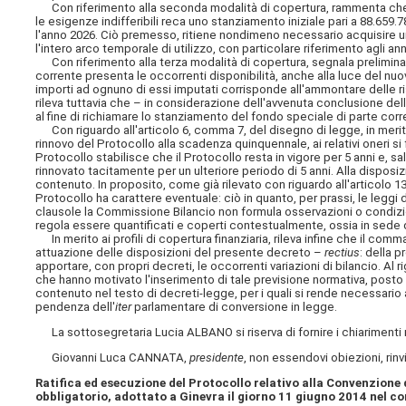
Con riferimento alla seconda modalità di copertura, rammenta che, su
le esigenze indifferibili reca uno stanziamento iniziale pari a 88.659.
l'anno 2026. Ciò premesso, ritiene nondimeno necessario acquisire una
l'intero arco temporale di utilizzo, con particolare riferimento agli an
Con riferimento alla terza modalità di copertura, segnala prelimin
corrente presenta le occorrenti disponibilità, anche alla luce del nuo
importi ad ognuno di essi imputati corrisponde all'ammontare delle ris
rileva tuttavia che – in considerazione dell'avvenuta conclusione del
al fine di richiamare lo stanziamento del fondo speciale di parte corr
Con riguardo all'articolo 6, comma 7, del disegno di legge, in merito 
rinnovo del Protocollo alla scadenza quinquennale, ai relativi oneri si
Protocollo stabilisce che il Protocollo resta in vigore per 5 anni e, s
rinnovato tacitamente per un ulteriore periodo di 5 anni. Alla disposizi
contenuto. In proposito, come già rilevato con riguardo all'articolo 
Protocollo ha carattere eventuale: ciò in quanto, per prassi, le leggi di
clausole la Commissione Bilancio non formula osservazioni o condizio
regola essere quantificati e coperti contestualmente, ossia in sede 
In merito ai profili di copertura finanziaria, rileva infine che il comm
attuazione delle disposizioni del presente decreto –
rectius
: della 
apportare, con propri decreti, le occorrenti variazioni di bilancio. Al 
che hanno motivato l'inserimento di tale previsione normativa, posto 
contenuto nel testo di decreti-legge, per i quali si rende necessario 
pendenza dell'
iter
parlamentare di conversione in legge.
La sottosegretaria Lucia ALBANO si riserva di fornire i chiarimenti ri
Giovanni Luca CANNATA,
presidente
, non essendovi obiezioni, rinv
Ratifica ed esecuzione del Protocollo relativo alla Convenzione 
obbligatorio, adottato a Ginevra il giorno 11 giugno 2014 nel co