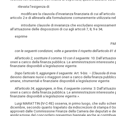
rilevata l'esigenza di:
modificare la clausola d'invarianza finanziaria di cui all'articolo 2
articolo 2 e di allinearla alla formulazione comunemente utilizzata nel
introdurre clausole di invarianza che escludano espressamente l'in
all'attuazione delle disposizioni di cui agli articoli 7, 8, 9 e 34;
esprime
PA
con le seguenti condizioni, volte a garantire il rispetto dell'articolo 81 
All'articolo 2, sostituire il comma 10 con il seguente:
10. Dall'attuazi
oneri a carico della finanza pubblica. Le amministrazioni interessate
finanziarie disponibili a legislazione vigente.
Dopo l'articolo 9, aggiungere il seguente:
Art. 9-
bis. – (Clausola di inva
devono derivare nuovi o maggiori oneri a carico della finanza pubblica
umane, strumentali e finanziarie disponibili a legislazione vigente.
All'articolo 34, aggiungere, in fine, il seguente comma:
3. Dall'attuazi
oneri a carico della finanza pubblica. Le amministrazioni interessate
finanziarie disponibili a legislazione vigente.».
Luigi MARATTIN (IV-C-RE) osserva, in primo luogo, che sullo schema
dicembre, secondo quanto trapelato da indiscrezioni di stampa il Gov
approvati dalle Commissione Finanze della Camera
dei deputati e de
applicazione del concordato preventivo biennale anche ai contribuenti c