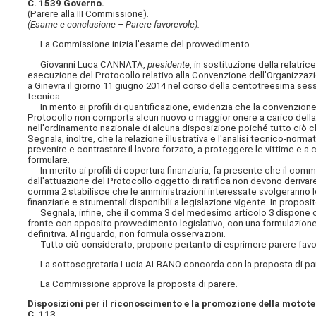
C. 1539 Governo.
(Parere alla III Commissione).
(Esame e conclusione – Parere favorevole).
La Commissione inizia l'esame del provvedimento.
Giovanni Luca CANNATA,
presidente
, in sostituzione della relatri
esecuzione del Protocollo relativo alla Convenzione dell'Organizzazion
a Ginevra il giorno 11 giugno 2014 nel corso della centotreesima sess
tecnica.
In merito ai profili di quantificazione, evidenzia che la convenzione è g
Protocollo non comporta alcun nuovo o maggior onere a carico della f
nell'ordinamento nazionale di alcuna disposizione poiché tutto ciò c
Segnala, inoltre, che la relazione illustrativa e l'analisi tecnico-no
prevenire e contrastare il lavoro forzato, a proteggere le vittime e a c
formulare.
In merito ai profili di copertura finanziaria, fa presente che il comma 
dall'attuazione del Protocollo oggetto di ratifica non devono derivare
comma 2 stabilisce che le amministrazioni interessate svolgeranno le
finanziarie e strumentali disponibili a legislazione vigente. In propos
Segnala, infine, che il comma 3 del medesimo articolo 3 dispone che ag
fronte con apposito provvedimento legislativo, con una formulazione an
definitiva. Al riguardo, non formula osservazioni.
Tutto ciò considerato, propone pertanto di esprimere parere favo
La sottosegretaria Lucia ALBANO concorda con la proposta di pa
La Commissione approva la proposta di parere.
Disposizioni per il riconoscimento e la promozione della motote
C. 113.