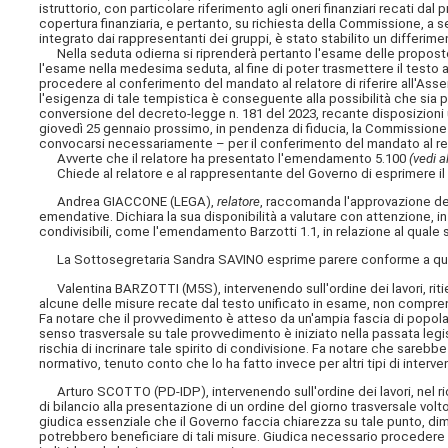
istruttorio, con particolare riferimento agli oneri finanziari recati 
copertura finanziaria, e pertanto, su richiesta della Commissione, a s
integrato dai rappresentanti dei gruppi, è stato stabilito un differ
Nella seduta odierna si riprenderà pertanto l'esame delle propos
l'esame nella medesima seduta, al fine di poter trasmettere il testo a
procedere al conferimento del mandato al relatore di riferire all'Asse
l'esigenza di tale tempistica è conseguente alla possibilità che sia p
conversione del decreto-legge n. 181 del 2023, recante disposizioni 
giovedì 25 gennaio prossimo, in pendenza di fiducia, la Commission
convocarsi necessariamente – per il conferimento del
mandato al re
Avverte che il relatore ha presentato l'emendamento 5.100
(vedi a
Chiede al relatore e al rappresentante del Governo di esprimere il
Andrea GIACCONE (LEGA),
relatore
, raccomanda l'approvazione del
emendative. Dichiara la sua disponibilità a valutare con attenzione, 
condivisibili, come l'emendamento Barzotti 1.1, in relazione al quale s
La Sottosegretaria Sandra SAVINO esprime parere conforme a quel
Valentina BARZOTTI (M5S), intervenendo sull'ordine dei lavori, ritie
alcune delle misure recate dal testo unificato in esame, non compr
Fa notare che il provvedimento è atteso da un'ampia fascia di popolaz
senso trasversale su tale provvedimento è iniziato nella passata legi
rischia di incrinare tale spirito di condivisione. Fa notare che sarebb
normativo, tenuto conto che lo ha fatto invece per altri tipi di interv
Arturo SCOTTO (PD-IDP), intervenendo sull'ordine dei lavori, nel ric
di bilancio alla presentazione di un ordine del giorno trasversale volto
giudica essenziale che il Governo faccia chiarezza su tale punto, dimo
potrebbero beneficiare di tali misure. Giudica necessario procedere con