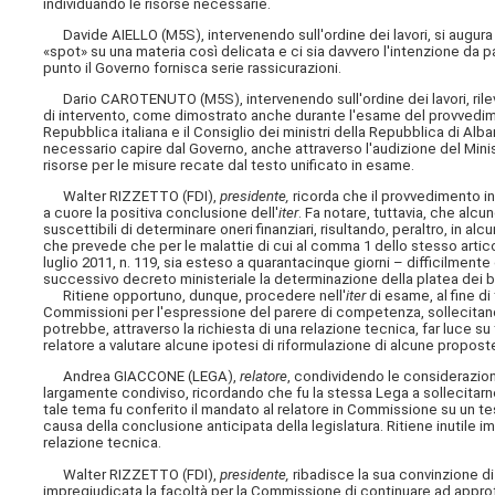
individuando le risorse necessarie.
Davide AIELLO (M5S), intervenendo sull'ordine dei lavori, si augura 
«spot» su una materia così delicata e ci sia davvero l'intenzione da p
punto il Governo fornisca serie rassicurazioni.
Dario CAROTENUTO (M5S), intervenendo sull'ordine dei lavori, rileva
di intervento, come dimostrato anche durante l'esame del provvedime
Repubblica italiana e il Consiglio dei ministri della Repubblica di Alb
necessario capire dal Governo, anche attraverso l'audizione del Ministro
risorse per le misure recate dal testo unificato in esame.
Walter RIZZETTO (FDI),
presidente,
ricorda che il provvedimento in
a cuore la positiva conclusione dell'
iter
. Fa notare, tuttavia, che alcu
suscettibili di determinare oneri finanziari, risultando, peraltro, in a
che prevede che per le malattie di cui al comma 1 dello stesso artic
luglio 2011, n. 119, sia esteso a quarantacinque giorni – difficilmente
successivo decreto ministeriale la determinazione della platea dei be
Ritiene opportuno, dunque, procedere nell'
iter
di esame, al fine di
Commissioni per l'espressione del parere di competenza, sollecitando
potrebbe, attraverso la richiesta di una relazione tecnica, far luce su 
relatore a valutare alcune ipotesi di riformulazione di alcune propos
Andrea GIACCONE (LEGA),
relatore
, condividendo le considerazion
largamente condiviso, ricordando che fu la stessa Lega a sollecitarn
tale tema fu conferito il mandato al relatore in Commissione su un tes
causa della conclusione anticipata della legislatura. Ritiene inutile i
relazione tecnica.
Walter RIZZETTO (FDI),
presidente,
ribadisce la sua convinzione d
impregiudicata la facoltà per la Commissione di continuare ad approf