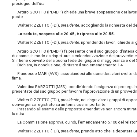
prosieguo dell'
iter
.
Arturo SCOTTO (PD-IDP) chiede una breve sospensione dei lavori al f
poste.
Walter RIZZETTO (FDI),
presidente,
accogliendo la richiesta del d
La seduta, sospesa alle 20.45, è ripresa alle 20.55.
Walter RIZZETTO (FDI),
presidente,
riprendendo i lavori, chiede a
Arturo SCOTTO (PD-IDP) fa presente che il suo gruppo, d'intesa con 
di esame, in modo da rispettare la calendarizzazione del provvedimen
Si ritiene convinto della buona fede dei gruppi di maggioranza e del
Dichiara, in conclusione, di ritirare il suo emendamento 1.4.
Francesco MARI (AVS), associandosi alle considerazioni svolte dal d
firma.
Valentina BARZOTTI (M5S), condividendo l'esigenza di proseguire
presentate dal suo gruppo per favorire l'approvazione di un provved
Walter RIZZETTO (FDI),
presidente,
nel ringraziare i gruppi di oppo
convergenza registrato su un tema così importante.
Passando all'esame delle proposte emendative non ancora ritirate
lo ritira.
La Commissione approva, quindi, l'emendamento 5.100 del relato
Walter RIZZETTO (FDI),
presidente,
prende atto che la deputata Gri