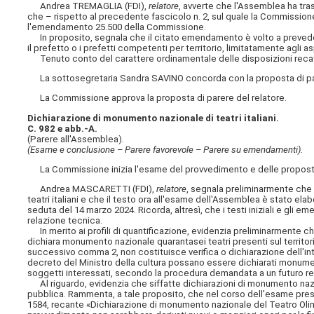
Andrea TREMAGLIA (FDI),
relatore
, avverte che l'Assemblea ha tra
che – rispetto al precedente fascicolo n. 2, sul quale la Commission
l'emendamento 25.500 della Commissione.
In proposito, segnala che il citato emendamento è volto a prevedere 
il prefetto o i prefetti competenti per territorio, limitatamente agli a
Tenuto conto del carattere ordinamentale delle disposizioni rec
La sottosegretaria Sandra SAVINO concorda con la proposta di par
La Commissione approva la proposta di parere del relatore.
Dichiarazione di monumento nazionale di teatri italiani.
C. 982 e abb.-A.
(Parere all'Assemblea).
(Esame e conclusione – Parere favorevole – Parere su emendamenti).
La Commissione inizia l'esame del provvedimento e delle proposte
Andrea MASCARETTI (FDI),
relatore
, segnala preliminarmente che 
teatri italiani e che il testo ora all'esame dell'Assemblea è stato e
seduta del 14 marzo 2024. Ricorda, altresì, che i testi iniziali e gli
relazione tecnica.
In merito ai profili di quantificazione, evidenzia preliminarmente che
dichiara monumento nazionale quarantasei teatri presenti sul territo
successivo comma 2, non costituisce verifica o dichiarazione dell'inte
decreto del Ministro della cultura possano essere dichiarati monumenti na
soggetti interessati, secondo la procedura demandata a un futuro re
Al riguardo, evidenzia che siffatte dichiarazioni di monumento nazio
pubblica. Rammenta, a tale proposito, che nel corso dell'esame press
1584, recante «Dichiarazione di monumento nazionale del Teatro Oli