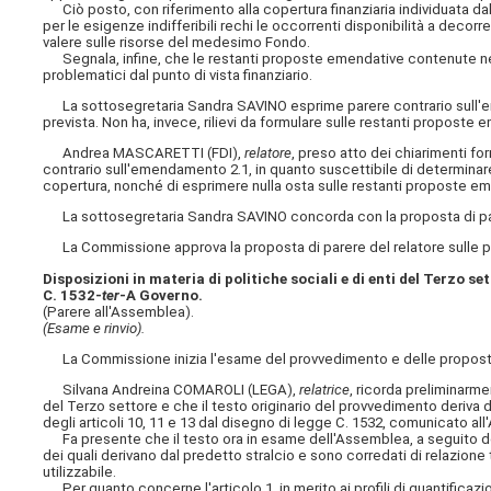
Ciò posto, con riferimento alla copertura finanziaria individuata da
per le esigenze indifferibili rechi le occorrenti disponibilità a decor
valere sulle risorse del medesimo Fondo.
Segnala, infine, che le restanti proposte emendative contenute nel
problematici dal punto di vista finanziario.
La sottosegretaria Sandra SAVINO esprime parere contrario sull'emend
prevista. Non ha, invece, rilievi da formulare sulle restanti propost
Andrea MASCARETTI (FDI),
relatore
, preso atto dei chiarimenti f
contrario sull'emendamento 2.1, in quanto suscettibile di determinare 
copertura, nonché di esprimere nulla osta sulle restanti proposte e
La sottosegretaria Sandra SAVINO concorda con la proposta di par
La Commissione approva la proposta di parere del relatore sulle p
Disposizioni in materia di politiche sociali e di enti del Terzo se
C. 1532-
ter
-A Governo.
(Parere all'Assemblea).
(Esame e rinvio).
La Commissione inizia l'esame del provvedimento e delle proposte
Silvana Andreina COMAROLI (LEGA),
relatrice
, ricorda preliminarme
del Terzo settore e che il testo originario del provvedimento deriva dal
degli articoli 10, 11 e 13 dal disegno di legge C. 1532, comunicato a
Fa presente che il testo ora in esame dell'Assemblea, a seguito dell
dei quali derivano dal predetto stralcio e sono corredati di relazione t
utilizzabile.
Per quanto concerne l'articolo 1, in merito ai profili di quantificaz