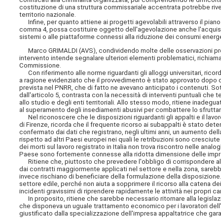
costituzione di una struttura commissariale accentrata potrebbe rivelar
territorio nazionale.
Infine, per quanto attiene ai progetti agevolabili attraverso il piano T
comma 4, possa costituire oggetto dell'agevolazione anche l'acquis
sistemi o alle piattaforme connessi alla riduzione dei consumi energe
Marco GRIMALDI (AVS), condividendo molte delle osservazioni prece
intervento intende segnalare ulteriori elementi problematici, richiama
Commissione.
Con riferimento alle norme riguardanti gli alloggi universitari, ricord
a ragione evidenziato che il provvedimento è stato approvato dopo che
prevista nel PNRR, che di fatto ne avevano anticipato i contenuti. Sot
dall'articolo 5, contrasta con la necessità di interventi puntuali che t
allo studio e degli enti territoriali. Allo stesso modo, ritiene inadegu
al superamento degli insediamenti abusivi per combattere lo sfruttame
Nel riconoscere che le disposizioni riguardanti gli appalti e il lavor
di Firenze, ricorda che il frequente ricorso ai subappalti è stato dete
confermato dai dati che registrano, negli ultimi anni, un aumento della p
rispetto ad altri Paesi europei nei quali le retribuzioni sono cresci
dei morti sul lavoro registrato in Italia non trova riscontro nelle ana
Paese sono fortemente connesse alla ridotta dimensione delle imprese
Ritiene che, piuttosto che prevedere l'obbligo di corrispondere al p
dai contratti maggiormente applicati nel settore e nella zona, sareb
invece rischiano di beneficiare della formulazione della disposizione.
settore edile, perché non aiuta a sopprimere il ricorso alla catena dei
incidenti gravissimi di riprendere rapidamente le attività nei propri can
In proposito, ritiene che sarebbe necessario ritornare alla legislazi
che disponeva
un uguale trattamento economico per i lavoratori dell'
giustificato dalla specializzazione dell'impresa appaltatrice che garan