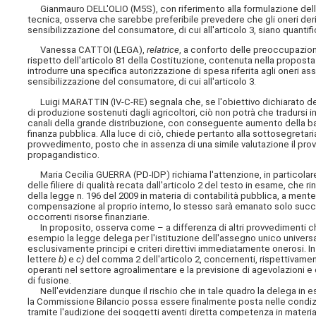
Gianmauro DELL'OLIO (M5S), con riferimento alla formulazione della d
tecnica, osserva che sarebbe preferibile prevedere che gli oneri deri
sensibilizzazione del consumatore, di cui all'articolo 3, siano quanti
Vanessa CATTOI (LEGA),
relatrice
, a conforto delle preoccupazioni
rispetto dell'articolo 81 della Costituzione, contenuta nella proposta 
introdurre una specifica autorizzazione di spesa riferita agli oneri as
sensibilizzazione del consumatore, di cui all'articolo 3.
Luigi MARATTIN (IV-C-RE) segnala che, se l'obiettivo dichiarato de
di produzione sostenuti dagli agricoltori, ciò non potrà che tradursi
canali della grande distribuzione, con conseguente aumento della base 
finanza pubblica. Alla luce di ciò, chiede pertanto alla sottosegretari
provvedimento, posto che in assenza di una simile valutazione il pr
propagandistico.
Maria Cecilia GUERRA (PD-IDP) richiama l'attenzione, in particolare, 
delle filiere di qualità recata dall'articolo 2 del testo in esame, che
della legge n. 196 del 2009 in materia di contabilità pubblica, a ment
compensazione al proprio interno, lo stesso sarà emanato solo succes
occorrenti risorse finanziarie.
In proposito, osserva come – a differenza di altri provvedimenti ch
esempio la legge delega per l'istituzione dell'assegno unico unive
esclusivamente principi e criteri direttivi immediatamente onerosi. In pr
lettere
b)
e
c)
del comma 2 dell'articolo 2, concernenti, rispettivament
operanti nel settore agroalimentare e la previsione di agevolazioni e
di fusione.
Nell'evidenziare dunque il rischio che in tale quadro la delega in e
la Commissione Bilancio possa essere finalmente posta nelle condiz
tramite l'audizione dei soggetti aventi diretta competenza in materia, 