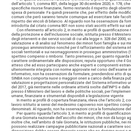
dell'articolo 1, comma 801, della legge 30 dicembre 2020, n. 178, che 
specifiche risorse finanziarie, fermo restando il rispetto degli obiett
spesa di personale. Fa quindi presente che, per effetto delle modifi
comuni che però saranno tenute comunque ad esercitare tale facoltà n
rispetto dei vincoli di bilancio. Al riguardo non ha osservazioni da f
introdotta dal citato comma 801 non sono
stati ascritti effetti sui sa
Con riferimento all'articolo 2, in merito ai profili di quantificazio
della protezione e dell'inclusione sociale, istituita presso il Minist
degli interventi e dei servizi sociali di cui alla legge n. 328 del 2000,
valutazione e di analisi sul fenomeno dei minori fuori famiglia e sui mino
prosieguo amministrativo nonché per il rafforzamento del sistema inform
sociali territoriali e sui neomaggiorenni in prosieguo amministrativo
spettino compensi o rimborsi. Tanto premesso, per quanto riguarda l'i
carattere ordinamentale alle disposizioni, reputa opportuno che il G
atteso che ad esso partecipano anche esperti e componenti estranei
ulteriormente integrata con norme approvate nel corso dell'esame i
informativo, non ha osservazioni da formulare, prendendosi atto di qua
SINBA non comporta nuovi o maggiori oneri a carico della finanza pub
valutazioni e progettazioni personalizzate del Sistema informativo unita
del 2017, già rientrante nelle ordinarie attività svolte dall'INPS e dal
presso il Ministero del lavoro e delle politiche sociali, per l'imple
umane, finanziarie e strumentali disponibili a legislazione vigente.
In merito ai profili di copertura finanziaria, rileva che l'articolo 2,
lavoro istituito ai sensi del medesimo capoverso non spettino compe
denominati. Al riguardo, non ha osservazioni circa la formulazione de
Per quanto riguarda l'articolo 3, in merito ai profili di quantificaz
di una Giornata nazionale dell'ascolto dei minori, che non dà luogo agl
inoltre che, nell'ambito di tale Giornata, le istituzioni pubbliche, ne
possono realizzare campagne pubblicitarie nazionali a carattere social
disposizione debba essere disposta senza che ne derivino nuovi o mag