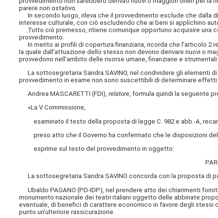
provvedimento non sarebbero derivati nuovi o maggiori oneri per la f
parere non ostativo.
In secondo luogo, rileva che il provvedimento esclude che dalla dich
interesse culturale, con ciò escludendo che ai beni si applichino auto
Tutto ciò premesso, ritiene comunque opportuno acquisire una confe
provvedimento.
In merito ai profili di copertura finanziaria, ricorda che l'articolo 2 
la quale dall'attuazione dello stesso non devono derivare nuovi o mag
provvedono nell'ambito delle risorse umane, finanziarie e strumentali 
La sottosegretaria Sandra SAVINO, nel condividere gli elementi di va
provvedimento in esame non sono suscettibili di determinare effetti 
Andrea MASCARETTI (FDI),
relatore
, formula quindi la seguente pr
«La V Commissione,
esaminato il testo della proposta di legge C. 982 e abb.-A, recan
preso atto che il Governo ha confermato che le disposizioni del p
esprime sul testo del provvedimento in oggetto:
PAR
La sottosegretaria Sandra SAVINO concorda con la proposta di pare
Ubaldo PAGANO (PD-IDP), nel prendere atto dei chiarimenti forniti 
monumento nazionale dei teatri italiani oggetto delle abbinate prop
eventuale, di benefici di carattere economico in favore degli stessi c
punto un'ulteriore rassicurazione.