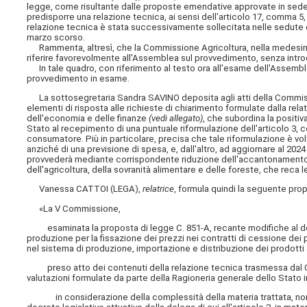
legge, come risultante dalle proposte emendative approvate in sede r
predisporre una relazione tecnica, ai sensi dell'articolo 17, comma 5,
relazione tecnica è stata successivamente sollecitata nelle sedute 
marzo scorso.
Rammenta, altresì, che la Commissione Agricoltura, nella medesima gi
riferire favorevolmente all'Assemblea sul provvedimento, senza introdu
In tale quadro, con riferimento al testo ora all'esame dell'Assemblea
provvedimento in esame.
La sottosegretaria Sandra SAVINO deposita agli atti della Commiss
elementi di risposta alle richieste di chiarimento formulate dalla re
dell'economia e delle finanze
(vedi allegato)
, che subordina la positiv
Stato al recepimento di una puntuale riformulazione dell'articolo 3, 
consumatore. Più in particolare, precisa che tale riformulazione è volta
anziché di una previsione di spesa, e, dall'altro, ad aggiornare al 2024 
provvederà mediante corrispondente riduzione dell'accantonamento 
dell'agricoltura, della sovranità alimentare e delle foreste, che reca l
Vanessa CATTOI (LEGA),
relatrice
, formula quindi la seguente prop
«La V Commissione,
esaminata la proposta di legge C. 851-A, recante modifiche al decre
produzione per la fissazione dei prezzi nei contratti di cessione dei pr
nel sistema di produzione, importazione e distribuzione dei prodotti 
preso atto dei contenuti della relazione tecnica trasmessa dal Gove
valutazioni formulate da parte della Ragioneria generale dello Stato in
in considerazione della complessità della materia trattata, non è p