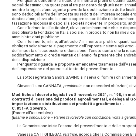
Per quanto concerne l'articolo 5, in merito ai profili di quantifica
sociali destinino una quota pari al tre per cento degli utili netti annu
mentre la legislazione vigente prevede la destinazione a dette finali
sono deducibili ai fini dell'imposta sui redditi dell'impresa sociale e
destinazione, rileva che la norma appare suscettibile di determinare effe
tassazione riscossa in capo alla società ricevente. In proposito, and
Con riferimento all'articolo 6, rileva preliminarmente che le disposiz
disciplinato la Fondazione Italia sociale. In proposito non ha rilievi d
amministrazioni pubbliche.
Con riferimento, infine, all'articolo 7, in merito ai profili di quanti
obbligati solidalmente al pagamento dell'imposta insieme agli eredi
dell'imposta di successione e donazione. Tenuto conto che la responsa
soddisfacimento di crediti vantati dall'erario, fa presente che andrebb
della disposizione.
Per quanto riguarda le proposte emendative trasmesse dall'Assemblea,
dell'espressione del parere sul testo del provvedimento.
La sottosegretaria Sandra SAVINO si riserva di fornire i chiarimenti r
Giovanni Luca CANNATA,
presidente
, non essendovi obiezioni, rinv
Modifiche al decreto legislativo 8 novembre 2021, n. 198, in mate
contratti di cessione dei prodotti agroalimentari, e delega al Gov
importazione e distribuzione dei prodotti agroalimentari.
C. 851-A Governo.
(Parere all'Assemblea).
(Esame e conclusione – Parere favorevole con condizione, volta a garantir
La Commissione inizia l'esame del provvedimento e delle proposte
Vanessa CATTOI (LEGA),
relatrice
, ricorda che la Commissione Bil