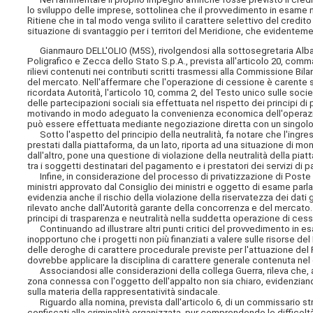
lo sviluppo delle imprese, sottolinea che il provvedimento in esame ne
Ritiene che in tal modo venga svilito il carattere selettivo del credi
situazione di svantaggio per i territori del Meridione, che evidentem
Gianmauro DELL'OLIO (M5S), rivolgendosi alla sottosegretaria Albano, 
Poligrafico e Zecca dello Stato S.p.A., prevista all'articolo 20, com
rilievi contenuti nei contributi scritti trasmessi alla Commissione Bil
del mercato. Nell'affermare che l'operazione di cessione è carente so
ricordata Autorità, l'articolo 10, comma 2, del Testo unico sulle so
delle partecipazioni sociali sia effettuata nel rispetto dei principi d
motivando in modo adeguato la convenienza economica dell'operazione
può essere effettuata mediante negoziazione diretta con un singolo
Sotto l'aspetto del principio della neutralità, fa notare che l'ingres
prestati dalla piattaforma, da un lato, riporta ad una situazione di m
dall'altro, pone una questione di violazione della neutralità della 
tra i soggetti destinatari del pagamento e i prestatori dei servizi di 
Infine, in considerazione del processo di privatizzazione di Poste I
ministri approvato dal Consiglio dei ministri e oggetto di esame parlam
evidenzia anche il rischio della violazione della riservatezza dei dat
rilevato anche dall'Autorità garante della concorrenza e del mercato.
principi di trasparenza e neutralità nella suddetta operazione di ces
Continuando ad illustrare altri punti critici del provvedimento in e
inopportuno che i progetti non più finanziati a valere sulle risorse de
delle deroghe di carattere procedurale previste per l'attuazione del
dovrebbe applicare la disciplina di carattere generale contenuta nel 
Associandosi alle considerazioni della collega Guerra, rileva che, all
zona connessa con l'oggetto dell'appalto non sia chiaro, evidenzian
sulla materia della rappresentatività sindacale.
Riguardo alla nomina, prevista dall'articolo 6, di un commissario strao
confiscati alla criminalità organizzata, pur comprendendo le difficoltà r