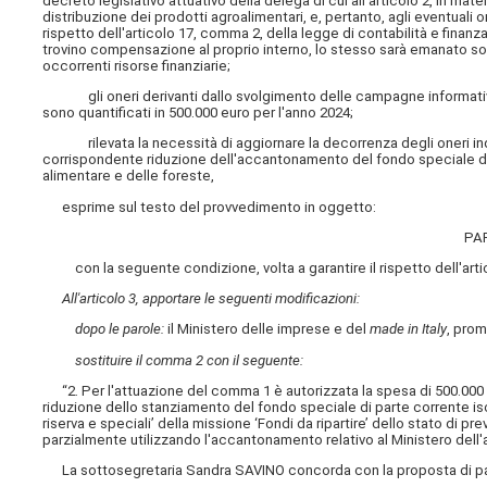
decreto legislativo attuativo della delega di cui all'articolo 2, in mate
distribuzione dei prodotti agroalimentari, e, pertanto, agli eventuali 
rispetto dell'articolo 17, comma 2, della legge di contabilità e finan
trovino compensazione al proprio interno, lo stesso sarà emanato solo
occorrenti risorse finanziarie;
gli oneri derivanti dallo svolgimento delle campagne informative-is
sono quantificati in 500.000 euro per l'anno 2024;
rilevata la necessità di aggiornare la decorrenza degli oneri indi
corrispondente riduzione dell'accantonamento del fondo speciale di 
alimentare e delle foreste,
esprime sul testo del provvedimento in oggetto:
PA
con la seguente condizione, volta a garantire il rispetto dell'artic
All'articolo 3, apportare le seguenti modificazioni:
dopo le parole:
il Ministero delle imprese e del
made in Italy
, pro
sostituire il comma 2 con il seguente:
“2. Per l'attuazione del comma 1 è autorizzata la spesa di 500.000 e
riduzione dello stanziamento del fondo speciale di parte corrente iscr
riserva e speciali’ della missione ‘Fondi da ripartire’ dello stato di p
parzialmente utilizzando l'accantonamento relativo al Ministero dell'a
La sottosegretaria Sandra SAVINO concorda con la proposta di pare