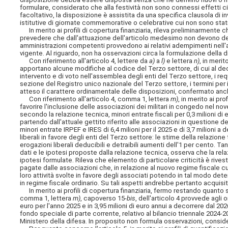
formulare, considerato che alla festività non sono connessi effetti ci
facoltativo, la disposizione è assistita da una specifica clausola di 
istitutive di giornate commemorative o celebrative cui non sono stati a
In merito ai profili di copertura finanziaria, rileva preliminarmente ch
prevedere che dall'attuazione dell'articolo medesimo non devono deri
amministrazioni competenti provvedono ai relativi
adempimenti nell'am
vigente. Al riguardo, non ha osservazioni circa la formulazione della 
Con riferimento all'articolo 4, lettere da
a)
a
l)
e lettera
n)
, in meri
apportano alcune modifiche al codice del Terzo settore, di cui al decret
intervento e di voto nell'assemblea degli enti del Terzo settore, i requ
sezione del Registro unico nazionale del Terzo settore, i termini per i
atteso il carattere ordinamentale delle disposizioni, confermato anc
Con riferimento all'articolo 4, comma 1, lettera
m)
, in merito ai pr
favorire l'inclusione delle associazioni dei militari in congedo nel n
secondo la relazione tecnica, minori entrate fiscali per 0,3 milioni di e
partendo dall'attuale gettito riferito alle associazioni in questione de
minori entrate IRPEF e IRES di 6,4 milioni per il 2025 e di 3,7 milioni a
liberali in favore degli enti del Terzo settore: le stime della relazi
erogazioni liberali deducibili e detraibili aumenti dell'1 per cento. 
dati e le ipotesi proposte dalla relazione tecnica, osserva che la re
ipotesi formulate. Rileva che elemento di particolare criticità è rives
pagate dalle associazioni che, in relazione al nuovo regime fiscale 
loro attività svolte in favore degli associati potendo in tal modo dete
in regime fiscale ordinario. Su tali aspetti andrebbe pertanto acquisit
In merito ai profili di copertura finanziaria, fermo restando quanto s
comma 1, lettera
m)
, capoverso 15-
bis
, dell'articolo 4 provvede agli 
euro per l'anno 2025 e in 3,95 milioni di euro annui a decorrere dal 
fondo speciale di parte corrente, relativo al bilancio triennale 202
Ministero della difesa. In proposito non formula osservazioni, consi