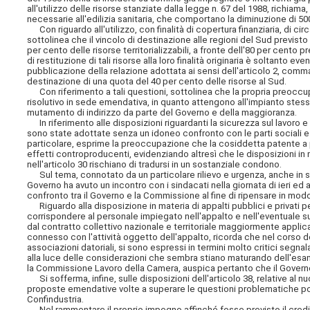
all'utilizzo delle risorse stanziate dalla legge n. 67 del 1988, richiama,
necessarie all'edilizia sanitaria, che comportano la diminuzione di 50
Con riguardo all'utilizzo, con finalità di copertura finanziaria, di circ
sottolinea che il vincolo di destinazione alle regioni del Sud previst
per cento delle risorse territorializzabili, a fronte dell'80 per cento 
di restituzione di tali risorse alla loro finalità originaria è soltan
pubblicazione della relazione adottata ai sensi dell'articolo 2, comm
destinazione di una quota del 40 per cento delle risorse al Sud.
Con riferimento a tali questioni, sottolinea che la propria preoccu
risolutivo in sede emendativa, in quanto attengono all'impianto ste
mutamento di indirizzo da parte del Governo e della maggioranza.
In riferimento alle disposizioni riguardanti la sicurezza sul lavoro e
sono state adottate senza un idoneo confronto con le parti sociali e 
particolare, esprime la preoccupazione che la cosiddetta patente a pu
effetti controproducenti, evidenziando altresì che le disposizioni in m
nell'articolo 30 rischiano di tradursi in un sostanziale condono.
Sul tema, connotato da un particolare rilievo e urgenza, anche in segu
Governo ha avuto un incontro con i sindacati nella giornata di ieri e
confronto tra il Governo e la Commissione al fine di ripensare in mo
Riguardo alla disposizione in materia di appalti pubblici e privati per
corrispondere al personale impiegato nell'appalto e nell'eventuale 
dal contratto collettivo nazionale e territoriale maggiormente applica
connesso con l'attività oggetto dell'appalto, ricorda che nel corso de
associazioni datoriali, si sono espressi in termini molto critici segnal
alla luce delle considerazioni che sembra stiano maturando dell'esam
la Commissione Lavoro della Camera, auspica pertanto che il Govern
Si sofferma, infine, sulle disposizioni dell'articolo 38, relative al 
proposte emendative volte a superare le questioni problematiche poste 
Confindustria.
Nel rammentare il proprio impegno affinché fosse previsto il credito