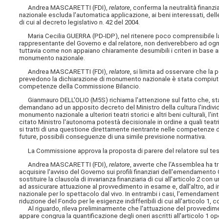
Andrea MASCARETTI (FDI),
relatore
, conferma la neutralità finanz
nazionale escluda l'automatica applicazione, ai beni interessati, delle
di cui al decreto legislativo n. 42 del 2004.
Maria Cecilia GUERRA (PD-IDP), nel ritenere poco comprensibile 
rappresentante del Governo e dal relatore, non deriverebbero ad ogn
tuttavia come non appaiano chiaramente desumibili i criteri in base ai 
monumento nazionale.
Andrea MASCARETTI (FDI),
relatore
, si limita ad osservare che la 
prevedono la dichiarazione di monumento nazionale è stata compiuta 
competenze della Commissione Bilancio.
Gianmauro DELL'OLIO (M5S) richiama l'attenzione sul fatto che, stante
demandano ad un apposito decreto del Ministro della cultura l'individu
monumento nazionale a ulteriori teatri storici e altri beni culturali, l'
citato Ministro l'autonoma potestà decisionale in ordine a quali teatr
si tratti di una questione direttamente rientrante nelle competenze d
future, possibili conseguenze di una simile previsione normativa.
La Commissione approva la proposta di parere del relatore sul te
Andrea MASCARETTI (FDI),
relatore
, avverte che l'Assemblea ha t
acquisire l'avviso del Governo sui profili finanziari dell'emendamento O
sostituire la clausola di invarianza finanziaria di cui all'articolo 2 con
ad assicurare attuazione al provvedimento in esame e, dall'altro, ad i
nazionale per lo spettacolo dal vivo. In entrambi i casi, l'emendamen
riduzione del Fondo per le esigenze indifferibili di cui all'articolo 1,
Al riguardo, rileva preliminarmente che l'attuazione del provvedime
appare congrua la quantificazione degli oneri ascritti all'articolo 1