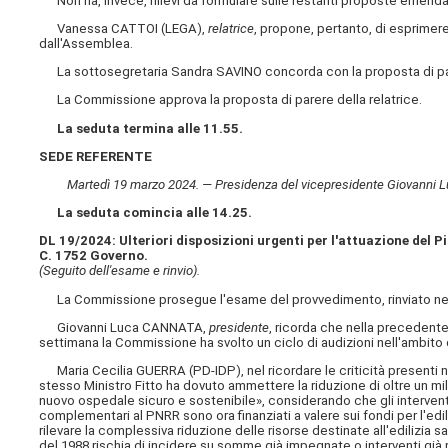
Non ha, invece, rilievi da formulare sulle restanti proposte emenda
Vanessa CATTOI (LEGA),
relatrice
, propone, pertanto, di esprimer
dall'Assemblea.
La sottosegretaria Sandra SAVINO concorda con la proposta di pare
La Commissione approva la proposta di parere della relatrice.
La seduta termina alle 11.55.
SEDE REFERENTE
Martedì 19 marzo 2024. — Presidenza del vicepresidente Giovanni Lu
La seduta comincia alle 14.25.
DL 19/2024: Ulteriori disposizioni urgenti per l'attuazione del P
C. 1752 Governo.
(Seguito dell'esame e rinvio).
La Commissione prosegue l'esame del provvedimento, rinviato nell
Giovanni Luca CANNATA,
presidente
, ricorda che nella precedente 
settimana la Commissione ha svolto un ciclo di audizioni nell'ambit
Maria Cecilia GUERRA (PD-IDP), nel ricordare le criticità presenti n
stesso Ministro Fitto ha dovuto ammettere la riduzione di oltre un mil
nuovo ospedale sicuro e sostenibile», considerando che gli interventi 
complementari al PNRR sono ora finanziati a valere sui fondi per l'edilizi
rilevare la complessiva riduzione delle risorse destinate all'edilizia san
del 1988 rischia di incidere su somme già impegnate o interventi già