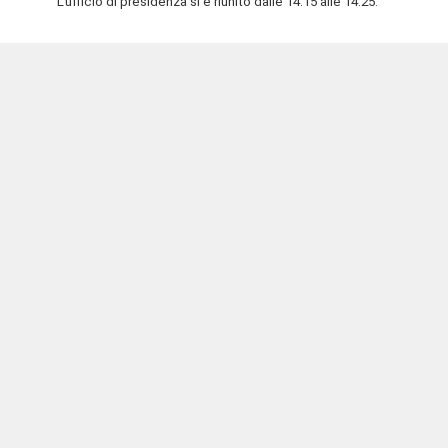
L'ufficio di presidenza si è riunito dalle 14.15 alle 14.25.