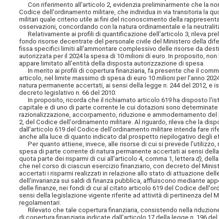
Con riferimento all'articolo 2, evidenzia preliminarmente che la norm
Codice dell'ordinamento militare, che individua in via transitoria la qu
militari quale criterio utile ai fini del riconoscimento della rappresen
osservazioni, concordando con la natura ordinamentale e la neutralit
Relativamente ai profili di quantificazione dell'articolo 3, rileva 
fondo risorse decentrate del personale civile del Ministero della dif
fissa specifici limiti all'ammontare complessivo delle risorse da des
autorizzata per il 2024 la spesa di 10 milioni di euro. In proposito, 
appare limitato all'entità della disposta autorizzazione di spesa.
In merito ai profili di copertura finanziaria, fa presente che il comma
articolo, nel limite massimo di spesa di euro 10 milioni per l'anno 20
natura permanente accertati, ai sensi della legge n. 244 del 2012, e isc
decreto legislativo n. 66 del 2010.
In proposito, ricorda che il richiamato articolo 619 ha disposto l'isti
capitale e di uno di parte corrente le cui dotazioni sono determinate 
razionalizzazione, accorpamento, riduzione e ammodernamento del patr
2, del Codice dell'ordinamento militare. Al riguardo, rileva che la di
dall'articolo 619 del Codice dell'ordinamento militare intenda fare r
anche alla luce di quanto indicato dal prospetto riepilogativo degli ef
Per quanto attiene, invece, alle risorse di cui si prevede l'utilizzo, 
spesa di parte corrente di natura permanente accertati ai sensi della le
quota parte dei risparmi di cui all'articolo 4, comma 1, lettera
d)
, dell
che nel corso di ciascun esercizio finanziario, con decreto del Minist
accertati i risparmi realizzati in relazione allo stato di attuazione del
dell'invarianza sui saldi di finanza pubblica, affluiscono mediante ap
delle finanze, nei fondi di cui al citato articolo 619 del Codice dell'
sensi della legislazione vigente riferite ad attività di pertinenza del 
regolamentari.
Rilevato che tale copertura finanziaria, consistendo nella riduzion
di copertura finanziaria indicate dall'articolo 17 della legge n. 196 d