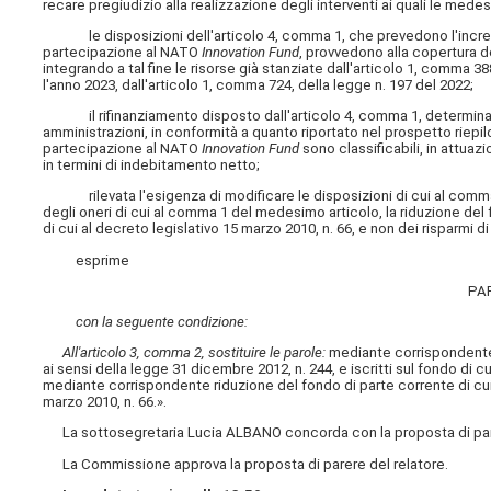
recare pregiudizio alla realizzazione degli interventi ai quali le med
le disposizioni dell'articolo 4, comma 1, che prevedono l'incremen
partecipazione al NATO
Innovation Fund
, provvedono alla copertura d
integrando a tal fine le risorse già stanziate dall'articolo 1, comma 
l'anno 2023, dall'articolo 1, comma 724, della legge n. 197 del 2022;
il rifinanziamento disposto dall'articolo 4, comma 1, determina one
amministrazioni, in conformità a quanto riportato nel prospetto riepilog
partecipazione al NATO
Innovation Fund
sono classificabili, in attuaz
in termini di indebitamento netto;
rilevata l'esigenza di modificare le disposizioni di cui al comma 2 d
degli oneri di cui al comma 1 del medesimo articolo, la riduzione del 
di cui al decreto legislativo 15 marzo 2010, n. 66, e non dei risparmi
esprime
PA
con la seguente condizione:
All'articolo 3, comma 2, sostituire le parole:
mediante corrispondente 
ai sensi della
legge 31 dicembre 2012, n. 244, e iscritti sul fondo di cu
mediante corrispondente riduzione del fondo di parte corrente di cui a
marzo 2010, n. 66.».
La sottosegretaria Lucia ALBANO concorda con la proposta di pare
La Commissione approva la proposta di parere del relatore.