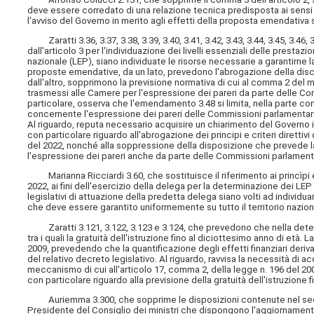
deve essere corredato di una relazione tecnica predisposta ai sensi de
l'avviso del Governo in merito agli effetti della proposta emendativa su
Zaratti 3.36, 3.37, 3.38, 3.39, 3.40, 3.41, 3.42, 3.43, 3.44, 3.45, 3.4
dall'articolo 3 per l'individuazione dei livelli essenziali delle prestazio
nazionale (LEP), siano individuate le risorse necessarie a garantirne 
proposte emendative, da un lato, prevedono l'abrogazione della discip
dall'altro, sopprimono la previsione normativa di cui al comma 2 del
trasmessi alle Camere per l'espressione dei pareri da parte delle Comm
particolare, osserva che l'emendamento 3.48 si limita, nella parte con
concernente l'espressione dei pareri delle Commissioni parlamentari co
Al riguardo, reputa necessario acquisire un chiarimento del Governo i
con particolare riguardo all'abrogazione dei principi e criteri direttivi
del 2022, nonché alla soppressione della disposizione che prevede l
l'espressione dei pareri anche da parte delle Commissioni parlamentari
Marianna Ricciardi 3.60, che sostituisce il riferimento ai princìpi e cr
2022, ai fini dell'esercizio della delega per la determinazione dei LE
legislativi di attuazione della predetta delega siano volti ad individu
che deve essere garantito uniformemente su tutto il territorio nazion
Zaratti 3.121, 3.122, 3.123 e 3.124, che prevedono che nella determi
tra i quali la gratuità dell'istruzione fino al diciottesimo anno di età.
2009, prevedendo che la quantificazione degli effetti finanziari deriv
del relativo decreto legislativo. Al riguardo, ravvisa la necessità di a
meccanismo di cui all'articolo 17, comma 2, della legge n. 196 del 2009, a
con particolare riguardo alla previsione della gratuità dell'istruzione 
Auriemma 3.300, che sopprime le disposizioni contenute nel second
Presidente del Consiglio dei ministri che dispongono l'aggiornament