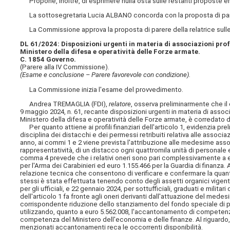
Propone, inoltre, di esprimere nulla osta sulle restanti proposte 
La sottosegretaria Lucia ALBANO concorda con la proposta di parer
La Commissione approva la proposta di parere della relatrice sulle
DL 61/2024: Disposizioni urgenti in materia di associazioni profe
Ministero della difesa e operatività delle Forze armate.
C. 1854 Governo.
(Parere alla IV Commissione).
(Esame e conclusione – Parere favorevole con condizione).
La Commissione inizia l'esame del provvedimento.
Andrea TREMAGLIA (FDI),
relatore
, osserva preliminarmente che i
9 maggio 2024, n. 61, recante disposizioni urgenti in materia di associa
Ministero della difesa e operatività delle Forze armate, è corredato di
Per quanto attiene ai profili finanziari dell'articolo 1, evidenzia pr
disciplina dei distacchi e dei permessi retribuiti relativa alle associaz
anno, ai commi 1 e 2 viene prevista l'attribuzione alle medesime associ
rappresentatività, di un distacco ogni quattromila unità di personale e
comma 4 prevede che i relativi oneri sono pari complessivamente a eur
per l'Arma dei Carabinieri ed euro 1.155.466 per la Guardia di finanza. A
relazione tecnica che consentono di verificare e confermare la quantifi
stessi è stata effettuata tenendo conto degli assetti organici vigenti
per gli ufficiali, e 22 gennaio 2024, per sottufficiali, graduati e militar
dell'articolo 1 fa fronte agli oneri derivanti dall'attuazione del med
corrispondente riduzione dello stanziamento del fondo speciale di par
utilizzando, quanto a euro 5.562.008, l'accantonamento di competenz
competenza del Ministero dell'economia e delle finanze. Al riguardo,
menzionati accantonamenti reca le occorrenti disponibilità.