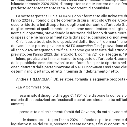
bilancio triennale 2024-2026, di competenza del Ministero della difesa
predetto accantonamento reca le occorrenti disponibilità.
La sottosegretaria Lucia ALBANO, con riferimento alle richieste di ch
l'anno 2024 sul fondo di parte corrente di cui all'articolo 619 del Cod
essere ridotte, a fini di copertura degli oneri derivanti dall'articol
degli interventi ai quali le medesime risorse sono destinate a legislaz
norma di copertura, prevedendo la riduzione del fondo di parte corrent
di spesa che ne hanno alimentato la dotazione,
comunica di non aver
Chiarisce, altresì, che le disposizioni dell'articolo 4, comma 1, ch
derivanti dalla partecipazione al NATO
Innovation Fund
, provvedono al
all'anno 2024, integrando a tal fine le risorse già stanziate dall'art
previsto, per l'anno 2023, dall'articolo 1, comma 724, della legge n. 19
Infine, precisa che il rifinanziamento disposto dall'articolo 4, comm
delle pubbliche amministrazioni, in conformità a quanto riportato nel p
oneri derivanti dalla partecipazione al NATO
Innovation Fund
sono clas
determinano, pertanto, effetti in termini di indebitamento netto.
Andrea TREMAGLIA (FDI), relatore, formula la seguente proposta d
«La V Commissione,
esaminato il disegno di legge C. 1854, che dispone la conversione 
materia di associazioni professionali a carattere sindacale tra militari
armate;
preso atto dei chiarimenti forniti dal Governo, da cui si evince c
le risorse iscritte per l'anno 2024 sul fondo di parte corrente di cu
legislativo n. 66 del 2010, possono essere ridotte, a fini di copertur