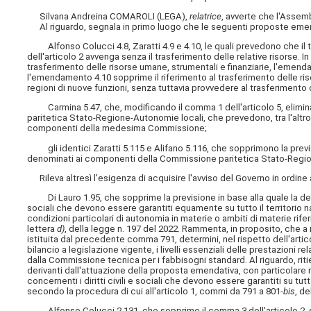
Silvana Andreina COMAROLI (LEGA),
relatrice
, avverte che l'Assem
Al riguardo, segnala in primo luogo che le seguenti proposte emend
Alfonso Colucci 4.8, Zaratti 4.9 e 4.10, le quali prevedono che il tr
dell'articolo 2 avvenga senza il trasferimento delle relative risorse. 
trasferimento delle risorse umane, strumentali e finanziarie, l'emend
l'emendamento 4.10 sopprime il riferimento al trasferimento delle riso
regioni di nuove funzioni, senza tuttavia provvedere al trasferimento 
Carmina 5.47, che, modificando il comma 1 dell'articolo 5, elimin
paritetica Stato-Regione-Autonomie locali, che prevedono, tra l'alt
componenti della medesima Commissione;
gli identici Zaratti 5.115 e Alifano 5.116, che sopprimono la pr
denominati ai componenti della Commissione paritetica Stato-Regio
Rileva altresì l'esigenza di acquisire l'avviso del Governo in ordine 
Di Lauro 1.95, che sopprime la previsione in base alla quale la determi
sociali che devono essere garantiti equamente su tutto il territorio naz
condizioni particolari di autonomia in materie o ambiti di materie rifer
lettera
d)
, della legge n. 197 del 2022. Rammenta, in proposito, che a 
istituita dal precedente comma 791, determini, nel rispetto dell'artic
bilancio a legislazione vigente, i livelli essenziali delle prestazioni rel
dalla Commissione tecnica per i fabbisogni standard. Al riguardo, ritie
derivanti dall'attuazione della proposta emendativa, con particolare rif
concernenti i diritti civili e sociali che devono essere garantiti su tut
secondo la procedura di cui all'articolo 1, commi da 791 a 801-
bis
, de
Alfonso Colucci 2.131, che sopprime il comma 3 dell'articolo 2, se