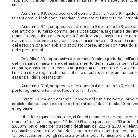
fabbisogni uniformi. Gli emendamenti Zaratti 9.1 e 9.2 specificano, al
annuali;
Auriemma 9.9, soppressiva del comma 2 dell'articolo 9, il quale stabi
relativi costi e fabbisogni standard, è attuato nel rispetto dell'articol
Auriemma 9.11, soppressiva del comma 3 dell'articolo 9, che stabili
dell'articolo 116, terzo comma, della Costituzione, la garanzia dell'inva
commi terzo, quinto e sesto, della Costituzione, e assicura che non si
evidenzia la necessità di acquisire un chiarimento dal Governo in merito
delle regioni che non abbiano stipulato intese, anche con riguardo al fi
delle prestazioni;
Dell'Olio 9.13, soppressiva del comma 3, primo periodo, dell'articol
dell'invarianza finanziaria e del finanziamento delle iniziative per l'a
riguardo, considera necessario acquisire un chiarimento dal Governo in
finanziari delle regioni che non abbiano stipulato intese, anche con rig
essenziali delle prestazioni;
Auriemma 9.16, soppressiva del comma 4 dell'articolo 9, che fa salva
per le regioni che hanno sottoscritto le intese;
Zaratti 10.324, che estende il novero delle misure perequative e d
sociale che possono essere adottate ai sensi dell'articolo 10, preve
e regionale;
Ubaldo Pagano 10.388, che, al fine di garantire la perequazione infra
comma 1-
ter
, della legge n. 42 del 2009 per importi pari a 293 milioni 
2.600 milioni di euro per ciascuno degli anni dal 2027 al 2033. Ai relat
razionalizzazione e revisione della spesa pubblica, adottati con futur
tali provvedimenti per gli importi previsti, mediante misure di entrat