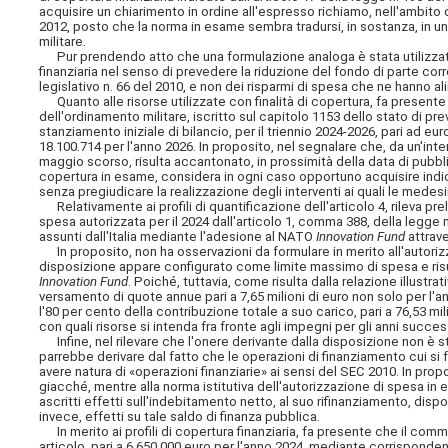
acquisire un chiarimento in ordine all'espresso richiamo, nell'ambito d
2012, posto che la norma in esame sembra tradursi, in sostanza, in un
militare.
Pur prendendo atto che una formulazione analoga è stata utilizzata 
finanziaria nel senso di prevedere la riduzione del fondo di parte corr
legislativo n. 66 del 2010, e non dei risparmi di spesa che ne hanno a
Quanto alle risorse utilizzate con finalità di copertura, fa presente 
dell'ordinamento militare, iscritto sul capitolo 1153 dello stato di pr
stanziamento iniziale di bilancio, per il
triennio 2024-2026, pari ad eur
18.100.714 per l'anno 2026. In proposito, nel segnalare che, da un'inte
maggio scorso, risulta accantonato, in prossimità della data di pubb
copertura in esame, considera in ogni caso opportuno acquisire indica
senza pregiudicare la realizzazione degli interventi ai quali le mede
Relativamente ai profili di quantificazione dell'articolo 4, rileva p
spesa autorizzata per il 2024 dall'articolo 1, comma 388, della legge n
assunti dall'Italia mediante l'adesione al NATO
Innovation Fund
attrave
In proposito, non ha osservazioni da formulare in merito all'autoriz
disposizione appare configurato come limite massimo di spesa e risult
Innovation Fund
. Poiché, tuttavia, come risulta dalla relazione illustrat
versamento di quote annue pari a 7,65 milioni di euro non solo per l'an
l'80 per cento della contribuzione totale a suo carico, pari a 76,53 mil
con quali risorse si intenda fra fronte agli impegni per gli anni success
Infine, nel rilevare che l'onere derivante dalla disposizione non è s
parrebbe derivare dal fatto che le operazioni di finanziamento cui si
avere natura di «operazioni finanziarie» ai sensi del SEC 2010. In pr
giacché, mentre alla norma istitutiva dell'autorizzazione di spesa in e
ascritti effetti sull'indebitamento netto, al suo rifinanziamento, dispo
invece, effetti su tale saldo di finanza pubblica.
In merito ai profili di copertura finanziaria, fa presente che il comm
articolo, pari a 6.650.000 euro per l'anno 2024, mediante corrisponde