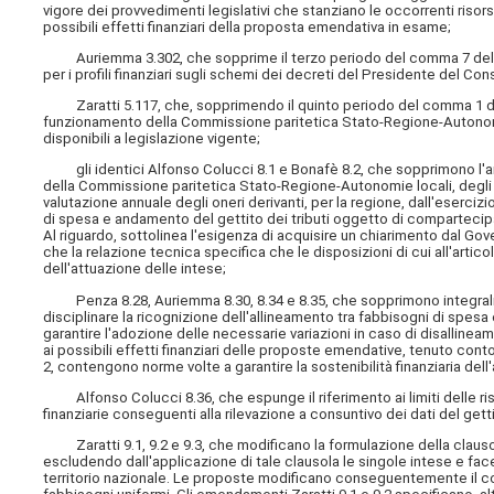
vigore dei provvedimenti legislativi che stanziano le occorrenti risors
possibili effetti finanziari della proposta emendativa in esame;
Auriemma 3.302, che sopprime il terzo periodo del comma 7 dell'ar
per i profili finanziari sugli schemi dei decreti del Presidente del C
Zaratti 5.117, che, sopprimendo il quinto periodo del comma 1 dell'ar
funzionamento della Commissione paritetica Stato-Regione-Autonomie 
disponibili a legislazione vigente;
gli identici Alfonso Colucci 8.1 e Bonafè 8.2, che sopprimono l'art
della Commissione paritetica Stato-Regione-Autonomie locali, degli asp
valutazione annuale degli oneri derivanti, per la regione, dall'esercizi
di spesa e andamento del gettito dei tributi oggetto di compartecipaz
Al riguardo, sottolinea l'esigenza di acquisire un chiarimento dal Gov
che la relazione tecnica specifica che le disposizioni di cui all'artic
dell'attuazione delle intese;
Penza 8.28, Auriemma 8.30, 8.34 e 8.35, che sopprimono integralment
disciplinare la ricognizione dell'allineamento tra fabbisogni di spesa
garantire l'adozione delle necessarie variazioni in caso di disalline
ai possibili effetti finanziari delle proposte emendative, tenuto conto
2, contengono norme volte a garantire la sostenibilità finanziaria dell
Alfonso Colucci 8.36, che espunge il riferimento ai limiti delle riso
finanziarie conseguenti alla rilevazione a consuntivo dei dati del gett
Zaratti 9.1, 9.2 e 9.3, che modificano la formulazione della clausola d
escludendo dall'applicazione di tale clausola le singole intese e face
territorio nazionale. Le proposte modificano conseguentemente il co