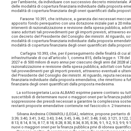
per l'ambiente, da individuare con successivo decreto ministeriale. Al
delle modalità di copertura finanziaria individuate dalla proposta eme
modalità di copertura finanziaria degli oneri quantificati dalla propo
Faraone 10.391, che istituisce, a garanzia dei necessari meccanismi 
apposito fondo perequativo con una dotazione iniziale pari a 20 miliar
interventi di razionalizzazione e revisione della spesa pubblica, adott
siano adottati tali provvedimenti per gli importi previsti, attraverso ev
con decreto del Presidente del Consiglio dei ministri. Al riguardo, sot
modalità di copertura finanziaria individuate dalla proposta emendativ
modalità di copertura finanziaria degli oneri quantificati dalla propo
Carfagna 10.393, che, per il perseguimento delle finalità di cui al
infrastrutturale di cui all'articolo 1, comma 815, della legge n. 178 del
2027 e di 500 milioni di euro annui per ciascuno degli anni dal 2028 al
razionalizzazione e revisione della spesa pubblica, adottati con futur
tali provvedimenti per gli importi previsti, attraverso eventuali e ulte
del Presidente del Consiglio dei ministri. Al riguardo, reputa necessar
finanziaria individuate dalla proposta emendativa, che rimettono a fut
finanziaria degli oneri quantificati dalla proposta medesima.
La sottosegretaria Lucia ALBANO esprime parere contrario su tutte
suscettibili di determinare nuovi o maggiori oneri per la finanza pubb
soppressione dei presidi necessari a garantire la complessiva sostenib
restanti proposte emendative contenute nel fascicolo n. 2 trasmess
Silvana Andreina COMAROLI (LEGA),
relatrice
, propone pertanto di 
3.39, 3.40, 3.41, 3.42, 3.43, 3.44, 3.45, 3.46, 3.47, 3.48, 3.60, 3.121, 3.122, 3
8.13, 8.14, 8.16, 8.17, 8.18, 8.28, 8.30, 8.34, 8.35, 8.36, 9.1, 9.2, 9.3, 9.
nuovi o maggiori oneri per la finanza pubblica privi di idonea quantifi