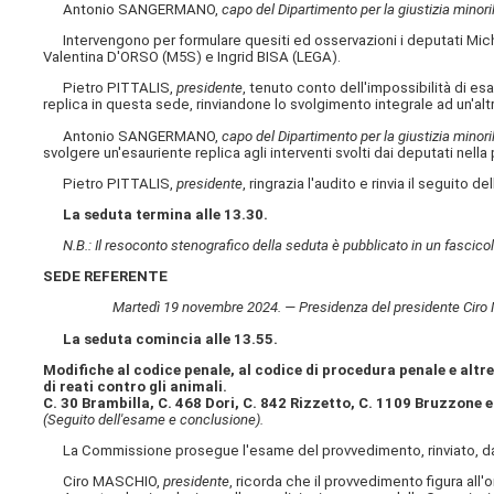
Antonio SANGERMANO,
capo del Dipartimento per la giustizia minori
Intervengono per formulare quesiti ed osservazioni i deputati Mic
Valentina D'ORSO (M5S) e Ingrid BISA (LEGA).
Pietro PITTALIS,
presidente
, tenuto conto dell'impossibilità di esau
replica in questa sede, rinviandone lo svolgimento integrale ad un'alt
Antonio SANGERMANO,
capo del Dipartimento per la giustizia minori
svolgere un'esauriente replica agli interventi svolti dai deputati nell
Pietro PITTALIS,
presidente
, ringrazia l'audito e rinvia il seguito d
La seduta termina alle 13.30.
N.B.: Il resoconto stenografico della seduta è pubblicato in un fascicol
SEDE REFERENTE
Martedì 19 novembre 2024. — Presidenza del presidente Ciro MAS
La seduta comincia alle 13.55.
Modifiche al codice penale, al codice di procedura penale e altre
di reati contro gli animali.
C. 30 Brambilla, C. 468 Dori, C. 842 Rizzetto, C. 1109 Bruzzone e
(Seguito dell'esame e conclusione).
La Commissione prosegue l'esame del provvedimento, rinviato, da 
Ciro MASCHIO,
presidente
, ricorda che il provvedimento figura all