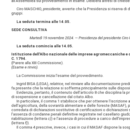
all'Assemblea sul provvedimento in esame. Delibera altresì di chiedere
Ciro MASCHIO,
presidente
, avverte che la Presidenza si riserva di
gruppi.
La seduta termina alle 14.05.
SEDE CONSULTIVA
Martedì 19 novembre 2024. — Presidenza del presidente Ciro MAS
La seduta comincia alle 14.05.
Istituzione dell'Albo nazionale delle imprese agromeccaniche e d
C. 1794.
(Parere alla XIII Commissione).
(Esame e rinvio).
La Commissione inizia l'esame del provvedimento.
Ingrid BISA (LEGA),
relatrice,
nel rinviare alla documentazione predis
fa presente che la relazione si sofferma principalmente sulle dispos
Evidenzia, pertanto, il contenuto dell'articolo 8 che disciplina la p
di sospensione e cancellazione dal citato Albo.
In particolare, il comma 1 stabilisce che per ottenere l'iscrizione
dell'agricoltura, della sovranità alimentare e delle foreste (MASAF), 
corredata di dichiarazioni sostitutive di certificazioni o dichiarazioni so
l'assenza di condanne penali definitive registrate nel casellario giudi
riabilitazione (lettera
c)
) e l'assenza di procedure a carico dell'impres
(lettera
f)
).
Il comma 4 prescrive, invece, i casi in cui il MASAF dispone la sospe