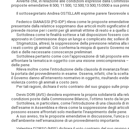
Avverte che, in relazione alle condizioni espresse dalla Commissione 
proposte emendative 8.500, 11.500, 12.500,13.500,15.0500 a sua prima
Il sottosegretario Andrea OSTELLARI esprime parere favorevole sulle
Federico GIANASSI (PD-IDP) rileva come le proposte emendative vo
presentate dalla relatrice sopprimano due articoli molti significativi 
prevede risorse per i centri per gli animali vittime di reato e a quella 
Sottolinea come le finalità sottese a tali disposizioni fossero cond
approvato in Commissione dopo un lungo e complicato
iter,
sollevi d
Stigmatizza, altresì, la soppressione della previsione relativa alla i
i reati contro gli animali. Ciò conferma la miopia di questo Governo
dati e delle necessarie conoscenze preliminari.
Sottolinea pertanto come con l'approvazione di tali proposte emenda
affrontare la tematica in oggetto con una visione onnicomprensiva –
delle pene.
Rileva inoltre come l'introduzione della clausola di invarianza finanzi
la portata del provvedimento in esame. Osserva, infatti, che la scelta
il Governo danno all'intervento normativo in oggetto, risultando evide
violenza contro gli animali a costo zero.
Per tali ragioni, dichiara il voto contrario del suo gruppo sulle pro
Devis DORI (AVS) desidera esprimere la propria solidarietà alla rela
condizioni poste dalla Commissione Bilancio, l'ottimo testo da lei p
Sottolinea, in particolare, come l'introduzione di una clausola di inv
dell'esame in Assemblea e rileva come la soppressione degli articoli
possono essere affrontati solo mediante l'inasprimento delle pene.
A suo avviso, tra le proposte emendative in discussione, l'unica c
dell'ambiente nell'emanazione di un provvedimento importante.
Valentina D'ORSO (M5S) dichiara il voto contrario del suo gruppo su