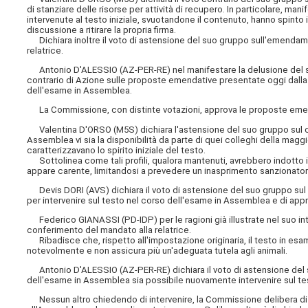
di stanziare delle risorse per attività di recupero. In particolare, ma
intervenute al testo iniziale, svuotandone il contenuto, hanno spinto
discussione a ritirare la propria firma.
Dichiara inoltre il voto di astensione del suo gruppo sull'emendame
relatrice.
Antonio D'ALESSIO (AZ-PER-RE) nel manifestare la delusione del suo 
contrario di Azione sulle proposte emendative presentate oggi dalla r
dell'esame in Assemblea.
La Commissione, con distinte votazioni, approva le proposte emenda
Valentina D'ORSO (M5S) dichiara l'astensione del suo gruppo sul co
Assemblea vi sia la disponibilità da parte di quei colleghi della maggi
caratterizzavano lo spirito iniziale del testo.
Sottolinea come tali profili, qualora mantenuti, avrebbero indotto il
appare carente, limitandosi a prevedere un inasprimento sanzionatori
Devis DORI (AVS) dichiara il voto di astensione del suo gruppo sul 
per intervenire sul testo nel corso dell'esame in Assemblea e di appro
Federico GIANASSI (PD-IDP) per le ragioni già illustrate nel suo int
conferimento del mandato alla relatrice.
Ribadisce che, rispetto all'impostazione originaria, il testo in esam
notevolmente e non assicura più un'adeguata tutela agli animali.
Antonio D'ALESSIO (AZ-PER-RE) dichiara il voto di astensione del s
dell'esame in Assemblea sia possibile nuovamente intervenire sul te
Nessun altro chiedendo di intervenire, la Commissione delibera di con