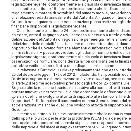
legislazione vigente, conformemente alla clausola di invarianza finanzi
In merito all'articolo 18, rileva preliminarmente che le disposizioni
regolamento in materia di portabilità del numero mobile, prevedendo at
una relazione redatta annualmente dall'Autorità. Al riguardo, ritiene
l'Autorità per le garanzie nelle comunicazioni possa realizzare gli a
finanziarie disponibili a legislazione vigente.
Con riferimento all'articolo 24, rileva preliminarmente che le disposiz
chiedere, entro il 30 giugno 2025, l'accesso al servizio a tutele gradual
deliberazione dell'Autorità di regolazione per energia, reti e ambi
definizione delle modalità di attuazione del presente articolo, dand
opportuno che il Governo fornisca elementi di informazioni volti ad a
amministrazioni – possa provvedere agli adempimenti previsti dalla no
legislazione vigente, conformemente alla clausola di invarianza finanzia
osservazioni da formulare, considerata la non onerosità per la finanz
potrebbe verificarsi per effetto delle disposizioni in esame.
In relazione all'articolo 30, rileva preliminarmente che esso intro
25 del decreto-legge n. 179 del 2012, includendo, tra i possibili requis
l'attività di supporto e accelerazione in favore di
start-up
, senza ricon
di
start-up
il regime agevolativo previsto dagli articoli 26, comma 8, e
Segnala che la relazione tecnica non ascrive alla norma effetti finan
portata innovativa dei commi 1 e 2, che estendono la definizione di i
up
sia a quelli che svolgono attività di supporto alle
start-up
, al fine 
l'opportunità di riformulare il successivo comma 3, escludendo dal reg
accelerazione, ma anche quelli che svolgono attività di supporto all
Governo.
In merito all'articolo 33, rileva preliminarmente che la norma in es
dello sportello unico per le attività produttive (SUAP) o a delegare l
territorialmente competente, previa stipulazione di apposita convenzi
delle imprese e del
made in Italy
26 settembre 2023. Al riguardo, ritie