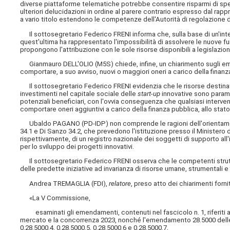
diverse piattaforme telematiche potrebbe consentire risparmi di spesa 
ulteriori delucidazioni in ordine al parere contrario espresso dal ra
a vario titolo estendono le competenze dell'Autorità di regolazione d
Il sottosegretario Federico FRENI informa che, sulla base di un'inter
quest'ultima ha rappresentato l'impossibilità di assolvere le nuove f
propongono l'attribuzione con le sole risorse disponibili a legislazio
Gianmauro DELL'OLIO (M5S) chiede, infine, un chiarimento sugli em
comportare, a suo avviso, nuovi o maggiori oneri a carico della finanz
Il sottosegretario Federico FRENI evidenzia che le risorse destinate
investimenti nel capitale sociale delle
start-up
innovative sono parame
potenziali beneficiari, con l'ovvia conseguenza che qualsiasi inter
comportare oneri aggiuntivi a carico della finanza pubblica, allo stato
Ubaldo PAGANO (PD-IDP) non comprende le ragioni dell'orientame
34.1 e Di Sanzo 34.2, che prevedono l'istituzione presso il Ministero
rispettivamente, di un registro nazionale dei soggetti di supporto all'i
per lo sviluppo dei progetti innovativi.
Il sottosegretario Federico FRENI osserva che le competenti struttur
delle predette iniziative ad invarianza di risorse umane, strumentali e 
Andrea TREMAGLIA (FDI),
relatore
, preso atto dei chiarimenti forn
«La V Commissione,
esaminati gli emendamenti, contenuti nel fascicolo n. 1, riferiti agl
mercato e la concorrenza 2023, nonché l'emendamento 28.5000 delle C
0.28.5000.4, 0.28.5000.5, 0.28.5000.6 e 0.28.5000.7,