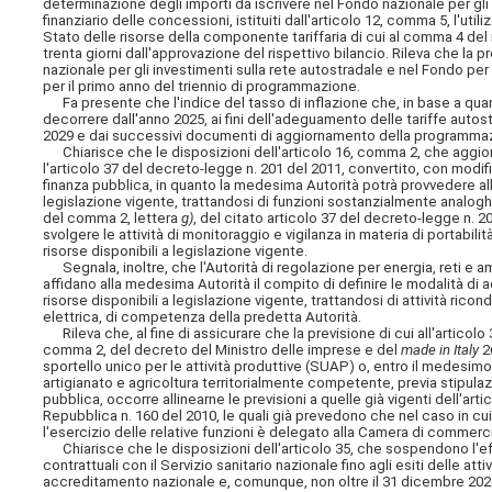
determinazione degli importi da iscrivere nel Fondo nazionale per gli 
finanziario delle concessioni, istituiti dall'articolo 12, comma 5, l'uti
Stato delle risorse della componente tariffaria di cui al comma 4 de
trenta giorni dall'approvazione del rispettivo bilancio. Rileva che la 
nazionale per gli investimenti sulla rete autostradale e nel Fondo per 
per il primo anno del triennio di programmazione.
Fa presente che l'indice del tasso di inflazione che, in base a quan
decorrere dall'anno 2025, ai fini dell'adeguamento delle tariffe autost
2029 e dai successivi documenti di aggiornamento della programmaz
Chiarisce che le disposizioni dell'articolo 16, comma 2, che aggior
l'articolo 37 del decreto-legge n. 201 del 2011, convertito, con modifi
finanza pubblica, in quanto la medesima Autorità potrà provvedere allo
legislazione vigente, trattandosi di funzioni sostanzialmente analogh
del comma 2, lettera
g)
, del citato articolo 37 del decreto-legge n. 
svolgere le attività di monitoraggio e vigilanza in materia di portabilit
risorse disponibili a legislazione vigente.
Segnala, inoltre, che l'Autorità di regolazione per energia, reti e am
affidano alla medesima Autorità il compito di definire le modalità di ac
risorse disponibili a legislazione vigente, trattandosi di attività ricond
elettrica, di competenza della predetta Autorità.
Rileva che, al fine di assicurare che la previsione di cui all'articolo 
comma 2, del decreto del Ministro delle imprese e del
made in Italy
2
sportello unico per le attività produttive (SUAP) o, entro il medesim
artigianato e agricoltura territorialmente competente, previa stipula
pubblica, occorre allinearne le previsioni a quelle già vigenti dell'a
Repubblica n. 160 del 2010, le quali già prevedono che nel caso in cui 
l'esercizio delle relative funzioni è delegato alla Camera di commer
Chiarisce che le disposizioni dell'articolo 35, che sospendono l'eff
contrattuali con il Servizio sanitario nazionale fino agli esiti delle att
accreditamento nazionale e, comunque, non oltre il 31 dicembre 2026,