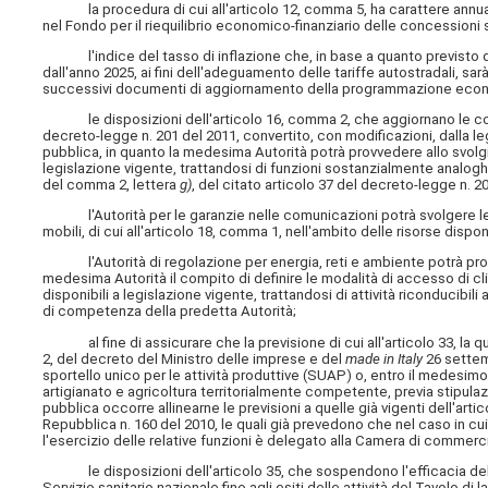
la procedura di cui all'articolo 12, comma 5, ha carattere annuale 
nel Fondo per il riequilibrio economico-finanziario delle concessioni 
l'indice del tasso di inflazione che, in base a quanto previsto da
dall'anno 2025, ai fini dell'adeguamento delle tariffe autostradali, sar
successivi documenti di aggiornamento della programmazione econo
le disposizioni dell'articolo 16, comma 2, che aggiornano le compe
decreto-legge n. 201 del 2011, convertito, con modificazioni, dalla le
pubblica, in quanto la medesima Autorità potrà provvedere allo svolgim
legislazione vigente, trattandosi di funzioni sostanzialmente analogh
del comma 2, lettera
g)
, del citato articolo 37 del decreto-legge n. 2
l'Autorità per le garanzie nelle comunicazioni potrà svolgere le att
mobili, di cui all'articolo 18, comma 1, nell'ambito delle risorse dispon
l'Autorità di regolazione per energia, reti e ambiente potrà provvede
medesima Autorità il compito di definire le modalità di accesso di clien
disponibili a legislazione vigente, trattandosi di attività riconducibili 
di competenza della predetta Autorità;
al fine di assicurare che la previsione di cui all'articolo 33, la qu
2, del decreto del Ministro delle imprese e del
made in Italy
26 settem
sportello unico per le attività produttive (SUAP) o, entro il medesim
artigianato e agricoltura territorialmente competente, previa stipula
pubblica occorre allinearne le previsioni a quelle già vigenti dell'ar
Repubblica n. 160 del 2010, le quali già prevedono che nel caso in cui 
l'esercizio delle relative funzioni è delegato alla Camera di commer
le disposizioni dell'articolo 35, che sospendono l'efficacia delle d
Servizio sanitario nazionale fino agli esiti delle attività del Tavolo d