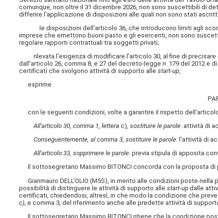
comunque, non oltre il 31 dicembre 2026, non sono suscettibili di de
differire l'applicazione di disposizioni alle quali non sono stati ascritti
le disposizioni dell'articolo 36, che introducono limiti agli sconti 
imprese che emettono buoni pasto e gli esercenti, non sono suscettib
regolare rapporti contrattuali tra soggetti privati;
rilevata l'esigenza di modificare l'articolo 30, al fine di precisare
dall'articolo 26, comma 8, e 27 del decreto-legge n. 179 del 2012 e di 
certificati che svolgono attività di supporto alle
start-up
,
esprime
PA
con le seguenti condizioni, volte a garantire il rispetto dell'articol
All'articolo 30, comma 1, lettera
c)
, sostituire le parole:
attività di 
Conseguentemente, al comma 3, sostituire le parole:
l'attività di 
All'articolo 33, sopprimere le parole:
previa stipula di apposita co
Il sottosegretario Massimo BITONCI concorda con la proposta di pa
Gianmauro DELL'OLIO (M5S), in merito alle condizioni poste nella pro
possibilità di distinguere le attività di supporto alle
start-up
dalle atti
certificati, chiedendosi, altresì, in che modo la condizione che preved
c)
, e comma 3, del riferimento anche alle predette attività di supporto
Il sottosegretario Massimo BITONCI ritiene che la condizione posta ne