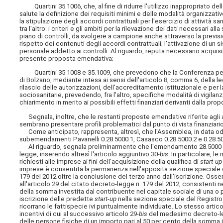
Quartini 35.1006, che, al fine di ridurre l'utilizzo inappropriato del
salute la definizione dei requisiti minimi e delle modalità organizzati
la stipulazione degli accordi contrattuali per l'esercizio di attività sa
tra l'altro: i criteri e gli ambiti per la rilevazione dei dati necessari 
piano di controlli, da svolgere a campione anche attraverso la previs
rispetto dei contenuti degli accordi contrattuali; l'attivazione di un 
personale addetto ai controlli. Al riguardo, reputa necessario acquisire
presente proposta emendativa;
Quartini 35.1008 e 35.1009, che prevedono che la Conferenza perman
di Bolzano, mediante intesa ai sensi dell'articolo 8, comma 6, della leg
rilascio delle autorizzazioni, dell'accreditamento istituzionale e per la
sociosanitarie, prevedendo, fra l'altro, specifiche modalità di vigila
chiarimento in merito ai possibili effetti finanziari derivanti dalla prop
Segnala, inoltre, che le restanti proposte emendative riferite agli 
sembrano presentare profili problematici dal punto di vista finanziario
Come anticipato, rappresenta, altresì, che l'Assemblea, in data od
subemendamenti Pavanelli 0.28.5000.1, Casasco 0.28.5000.2 e 0.28.500
Al riguardo, segnala preliminarmente che l'emendamento 28.5000 dell
legge, inserendo altresì l'articolo aggiuntivo 30-
bis
. In particolare, le
richiesti alle imprese ai fini dell'acquisizione della qualifica di
start-up
imprese è consentita la permanenza nell'apposita sezione speciale de
179 del 2012 oltre la conclusione del terzo anno dall'iscrizione. Osser
all'articolo 29 del citato decreto-legge n. 179 del 2012, consistenti n
della somma investita dal contribuente nel capitale sociale di una o 
iscrizione delle predette
start-up
nella sezione speciale del Registro
ricorrano le fattispecie ivi puntualmente individuate. Lo stesso artico
incentivi di cui al successivo articolo 29-
bis
del medesimo decreto-legg
delle persone fisiche di un importo pari al 50 per cento della somma i