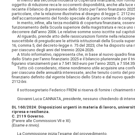
In merito alla seconda modalità di copertura finanziaria, non formu
oggetto di riduzione reca le occorrenti disponibilità, anche alla luce
recante il bilancio di previsione dello Stato per l'anno finanziario 2025
particolare, che la relazione illustrativa al disegno di legge C. 2112 in
dell'accantonamento del fondo speciale di parte corrente di compete
In merito, infine, alla terza modalità di copertura finanziaria, osserv
funzionamento della Scuola superiore della magistratura e reca uno st
decorrere dall'anno 2006. Le relative somme sono iscritte sul capitolo
Al riguardo, prende atto delle rassicurazioni fornite nella relazione
suscettibile di pregiudicare le attività istituzionali della Scuola sup
16, comma 5, del decreto-legge n. 75 del 2023, che ha disposto una ri
per ciascuno degli anni del triennio 2024-2026.
A titolo informativo, rappresenta che, in base al nuovo quadro finan
dello Stato per l'anno finanziario 2025 e il bilancio pluriennale per il
figurano stanziamenti pari a
7.541.563 euro per l'anno 2025, a 7.554.35
Tutto ciò considerato, ritiene nondimeno utile acquisire una conferm
per ciascuna delle annualità interessate, anche tenuto conto del prof
finanziario definito dal vigente bilancio dello Stato e dal nuovo quad
2112-
bis
.
Il sottosegretario Federico FRENI si riserva di fornire i chiarimenti r
Giovanni Luca CANNATA,
presidente
, nessuno chiedendo di interve
DL 160/2024: Disposizioni urgenti in materia di lavoro, universit
ripresa e resilienza.
C. 2119 Governo.
(Parere alle Commissioni VII e XI).
(Esame e rinvio).
La Commissione inizia l'esame del provvedimento.