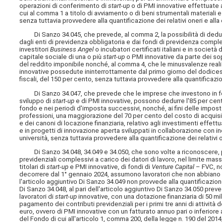
operazioni di conferimento di
start-up
o di PMI innovative effettuate a
cui al comma 1 a titolo di avviamento o di beni strumentali materiali 
senza tuttavia provvedere alla quantificazione dei relativi oneri e all
Di Sanzo 34.045, che prevede, al comma 2, la possibilità di dedurr
dagli enti di previdenza obbligatoria e dai fondi di previdenza compl
investitori
Business Angel
o incubatori certificati italiani e in società 
capitale sociale di una o più
start-up
o PMI innovative da parte dei so
del reddito imponibile nonché, al comma 4, che le minusvalenze realiz
innovative possedute ininterrottamente dal primo giorno del dodice
fiscali, del 150 per cento, senza tuttavia provvedere alla quantificazio
Di Sanzo 34.047, che prevede che le imprese che investono in f
sviluppo di
start-up
e di PMI innovative, possono dedurre l'85 per cent
fondo e nei periodi d'imposta successivi, nonché, ai fini delle imposte 
professioni, una maggiorazione del 70 per cento del costo di acqui
e dei canoni di locazione finanziaria, relativo agli investimenti effettu
e in progetti di innovazione aperta sviluppati in collaborazione con inc
università, senza tuttavia provvedere alla quantificazione dei relativi 
Di Sanzo 34.048, 34.049 e 34.050, che sono volte a riconoscere, per
previdenziali complessivi a carico dei datori di lavoro, nel limite mass
titolari di
start-up
e PMI innovative, di fondi di
Venture Capital
– FVC, no
decorrere dal 1° gennaio 2024, assumono lavoratori che non abbiano 
l'articolo aggiuntivo Di Sanzo 34.049 non provvede alla quantificazione 
Di Sanzo 34.048, al pari dell'articolo aggiuntivo Di Sanzo 34.050 preve
lavoratori di
start-up
innovative, con una dotazione finanziaria di 50 mil
pagamento dei contributi previdenziali per i primi tre anni di attività d
euro, ovvero di PMI innovative con un fatturato annuo pari o inferiore
del Fondo di cui all'articolo 1, comma 200, della legge n. 190 del 2014