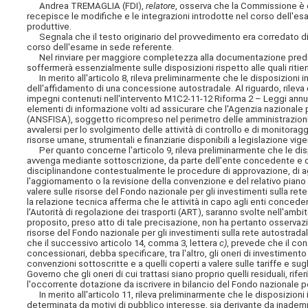
Andrea TREMAGLIA (FDI),
relatore
, osserva che la Commissione è 
recepisce le modifiche e le integrazioni introdotte nel corso dell'e
produttive.
Segnala che il testo originario del provvedimento era corredato di
corso dell'esame in sede referente.
Nel rinviare per maggiore completezza alla documentazione predispos
soffermerà essenzialmente sulle disposizioni rispetto alle quali ritie
In merito all'articolo 8, rileva preliminarmente che le disposizion
dell'affidamento di una concessione autostradale. Al riguardo, rileva c
impegni contenuti nell'intervento M1C2-11-12 Riforma 2 – Leggi annual
elementi di informazione volti ad assicurare che l'Agenzia nazionale pe
(ANSFISA), soggetto ricompreso nel perimetro delle amministrazioni
avvalersi per lo svolgimento delle attività di controllo e di monitorag
risorse umane, strumentali e finanziarie disponibili a legislazione vige
Per quanto concerne l'articolo 9, rileva preliminarmente che le di
avvenga mediante sottoscrizione, da parte dell'ente concedente e de
disciplinandone contestualmente le procedure di approvazione, di agg
l'aggiornamento o la revisione della convenzione e del relativo piano 
valere sulle risorse del Fondo nazionale per gli investimenti sulla ret
la relazione tecnica afferma che le attività in capo agli enti concede
l'Autorità di regolazione dei trasporti (ART), saranno svolte nell'ambit
proposito, preso atto di tale precisazione, non ha pertanto osservazio
risorse del Fondo nazionale per gli investimenti sulla rete autostradal
che il successivo articolo 14, comma 3, lettera
c)
, prevede che il con
concessionari, debba specificare, tra l'altro, gli oneri di investiment
convenzioni sottoscritte e a quelli coperti a valere sulle tariffe e su
Governo che gli oneri di cui trattasi siano proprio quelli residuali, rifer
l'occorrente dotazione da iscrivere in bilancio del Fondo nazionale pe
In merito all'articolo 11, rileva preliminarmente che le disposizioni
determinata da motivi di pubblico interesse, sia derivante da inademp