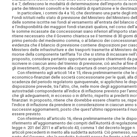
6 e 7, definiscono le modalità di determinazione dell'importo da iscri
parte dei Ministeri coinvolti e le modalità di ripartizione e le destina
In particolare, i commi da 4 a 10, che destinano una parte degli intr
Fondi istituiti nello stato di previsione del Ministero del Ministero de
delle somme iscritte nei fondi al versamento all'entrata del bilanci
e l'indisponibilità dei maggiori fondi stanziati qualora, nel corso del
le somme incassate dai concessionari siano inferiori all'importo stan
ritiene necessario che il Governo chiarisca se il termine di 30 giorni d
primo periodo del medesimo comma, o al bilancio dei concessionari. In
evidenzia che il bilancio di previsione contiene disposizioni per ciasc
Ministero delle infrastrutture e dei trasporti trasmette al Ministero de
risorse della componente tariffaria Toi che si stima di incassare nell'
proposito, considera pertanto opportuno acquisire chiarimenti da parte
iscrivere in ciascun anno del triennio di previsione; ciò anche al fine 
gli investimenti, di provvedere alla copertura
di oneri potenzialmente p
Con riferimento agli articoli 14 e 15, rileva preliminarmente che le
economico-finanziari delle società concessionarie per le quali, alla da
scadenza del periodo regolatorio quinquennale, si applichino le dispo
disposizione prevede, tra l'altro, che, nelle more degli aggiornamenti c
autostradali corrispondente all'indice di inflazione previsto per l'
che gli adeguamenti, in eccesso o in difetto, rispetto ai predetti inc
finanziari. In proposito, ritiene che dovrebbe essere chiarito se, risp
l'indice di inflazione da prendere in considerazione in ciascun anno si
successivi aggiornamenti, posto che quest'ultimo rappresenta il n
essere previsto.
Con riferimento all'articolo 16, rileva preliminarmente che le dispo
riferimento all'aggiornamento dei compiti dell'Autorità di regolazione
legge n. 201 del 2011 e all'articolo 43, comma 1 del decreto-legge 
articoli precedenti in merito alla suddetta autorità. Ciò premesso, 
parte del Governo, che la predetta Autorità possa far fronte a tali com