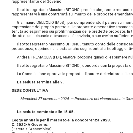
rappresentante del Governo.
Il sottosegretario Massimo BITONCI precisa che, ferme restando le
rappresenta vi è una contrarietà sul merito delle proposte emendativ
Gianmauro DELL'OLIO (M5S), pur comprendendo il parere sul merito 
espressione del proprio parere sulle proposte emendative trasmesse d
tenuta ad esprimersi sui profili finanziari delle predette proposte. In t
dotati di una clausola di invarianza finanziaria, a suo avviso sufficiente
Il sottosegretario Massimo BITONCI, tenuto conto delle considerazio
precedenza, esprime nulla osta anche sugli identici articoli aggiuntivi
Andrea TREMAGLIA (FDI),
relatore
, propone quindi di esprimere null
Il sottosegretario Massimo BITONCI, concorda con la proposta di p
La Commissione approva la proposta di parere del relatore sulle pro
La seduta termina alle 9.
SEDE CONSULTIVA
Mercoledì 27 novembre 2024. — Presidenza del vicepresidente Giovan
La seduta comincia alle 15.05.
Legge annuale per il mercato e la concorrenza 2023.
C. 2022-A Governo.
(Parere all'Assemblea).