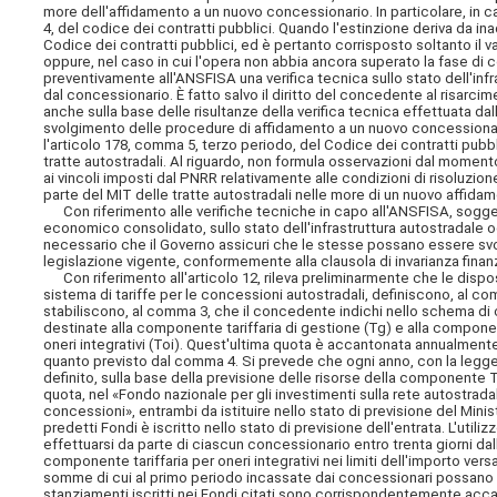
more dell'affidamento a un nuovo concessionario. In particolare, in ca
4, del codice dei contratti pubblici. Quando l'estinzione deriva da i
Codice dei contratti pubblici, ed è pertanto corrisposto soltanto il v
oppure, nel caso in cui l'opera non abbia ancora superato la fase di
preventivamente all'ANSFISA una verifica tecnica sullo stato dell'inf
dal concessionario. È fatto salvo il diritto del concedente al risarc
anche sulla base delle risultanze della verifica tecnica effettuata d
svolgimento delle procedure di affidamento a un nuovo concessionari
l'articolo 178, comma 5, terzo periodo, del Codice dei contratti pubblic
tratte autostradali. Al riguardo, non formula osservazioni dal momento
ai vincoli imposti dal PNRR relativamente alle condizioni di risoluz
parte del MIT delle tratte autostradali nelle more di un nuovo affida
Con riferimento alle verifiche tecniche in capo all'ANSFISA, sogget
economico consolidato, sullo stato dell'infrastruttura autostradale o
necessario che il Governo assicuri che le stesse possano essere svol
legislazione vigente, conformemente alla clausola di invarianza finanz
Con riferimento all'articolo 12, rileva preliminarmente che le dispos
sistema di tariffe per le concessioni autostradali, definiscono, al com
stabiliscono, al comma 3, che il concedente indichi nello schema di 
destinate alla componente tariffaria di gestione (Tg) e alla componen
oneri integrativi (Toi). Quest'ultima quota è accantonata annualmente 
quanto previsto dal comma 4. Si prevede che ogni anno, con la legge di
definito, sulla base della previsione delle risorse della componente T
quota, nel «Fondo nazionale per gli investimenti sulla rete autostradal
concessioni», entrambi da istituire nello stato di previsione del Mini
predetti Fondi è iscritto nello stato di previsione dell'entrata. L'uti
effettuarsi da parte di ciascun concessionario entro trenta giorni dall
componente tariffaria per oneri integrativi nei limiti dell'importo ve
somme di cui al primo periodo incassate dai concessionari possano risu
stanziamenti iscritti nei Fondi citati sono corrispondentemente accan