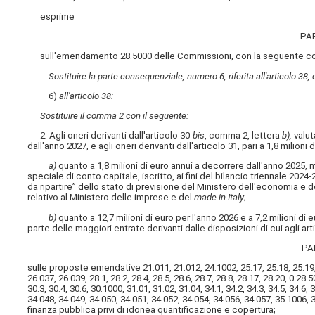
esprime
PA
sull'emendamento 28.5000 delle Commissioni, con la seguente condizi
Sostituire la parte consequenziale, numero 6, riferita all'articolo 38,
6)
all'articolo 38:
Sostituire il comma 2 con il seguente:
2. Agli oneri derivanti dall'articolo 30-
bis
, comma 2, lettera
b),
valut
dall'anno 2027, e agli oneri derivanti dall'articolo 31, pari a 1,8 milion
a)
quanto a 1,8 milioni di euro annui a decorrere dall'anno 2025
speciale di conto capitale, iscritto, ai fini del bilancio triennale 202
da ripartire” dello stato di previsione del Ministero dell'economia e
relativo al Ministero delle imprese e del
made in Italy
;
b)
quanto a 12,7 milioni di euro per l'anno 2026 e a 7,2 milioni d
parte delle maggiori entrate derivanti dalle disposizioni di cui agli ar
PA
sulle proposte emendative 21.011, 21.012, 24.1002, 25.17, 25.18, 25.19, 2
26.037, 26.039, 28.1, 28.2, 28.4, 28.5, 28.6, 28.7, 28.8, 28.17, 28.20, 0.28
30.3, 30.4, 30.6, 30.1000, 31.01, 31.02, 31.04, 34.1, 34.2, 34.3, 34.5, 34.6, 
34.048, 34.049, 34.050, 34.051, 34.052, 34.054, 34.056, 34.057, 35.1006,
finanza pubblica privi di idonea quantificazione e copertura;