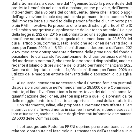
dall'altro, innalza, a decorrere dal 1° gennaio 2025, la percentuale d
predetto beneficio nel caso di cessione, anche parziale, dell'investi
indipendenti dalla volontà del contribuente. Rileva che l'articolo aggi
dell'agevolazione fiscale disposta in via permanente dal comma 9-
te
dall'imposta lorda sul reddito delle persone fisiche di un importo par
o più PMI innovative. Fa presente che le modifiche agli articoli 31 e 3
nell'ambito soggettivo di applicazione dello stesso articolo 31 e a pr
della legge n. 232 del 2016 è subordinato ad una
soglia minima di inve
modifiche sopra richiamate, segnala che l'emendamento 28.5000 del
cui all'articolo 38, comma 2, stabilendo che agli oneri derivanti dagli a
euro per l'anno 2026 e in 8,52 milioni di euro a decorrere dall'anno 20
2025, mediante corrispondente riduzione delle proiezioni del fondo sp
parzialmente utilizzando l'accantonamento di competenza del Minis
del medesimo comma 2, che reca le occorrenti disponibilità, anche al
recante il bilancio di previsione dello Stato per l'anno finanziario 2025
Camera dei deputati; quanto a 14,03 milioni di euro per l'anno 2026 e
utilizzo delle maggiori entrate derivanti dalle disposizioni di cui agli a
2.
Al riguardo, considera necessario che il Governo fornisca puntuali e
disposizioni contenute nell'emendamento 28.5000 delle Commissioni
entrate, al fine di verificare tanto la correttezza dei richiami normativ
quantificazione degli oneri, ulteriori rispetto a quelli già previsti d
delle maggiori entrate utilizzate a copertura ai sensi della citata let
Con riferimento, infine, alle proposte subemendative riferite all'e
incentivazioni all'investimento in
start-up
innovative, ritiene necessario
loro attuazione, anche alla luce degli elementi informativi che sarann
28.5000 delle Commissioni.
Il sottosegretario Federico FRENI esprime parere contrario sulle pro
relatore, contenute nel fascicolo n. 1 trasmesso dall'Assemblea, in qu