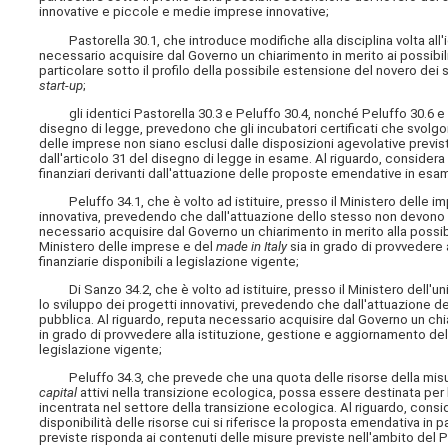
innovative e piccole e medie imprese innovative;
Pastorella 30.1, che introduce modifiche alla disciplina volta all'i
necessario acquisire dal Governo un chiarimento in merito ai possibili
particolare sotto il profilo della possibile estensione del novero dei 
start-up
;
gli identici Pastorella 30.3 e Peluffo 30.4, nonché Peluffo 30.6 e
disegno di legge, prevedono che gli incubatori certificati che svolgon
delle imprese non siano esclusi dalle disposizioni agevolative previs
dall'articolo 31 del disegno di legge in esame. Al riguardo, considera
finanziari derivanti dall'attuazione delle proposte emendative in esa
Peluffo 34.1, che è volto ad istituire, presso il Ministero delle i
innovativa, prevedendo che dall'attuazione dello stesso non devono der
necessario acquisire dal Governo un chiarimento in merito alla possibil
Ministero delle imprese e del
made in Italy
sia in grado di provvedere 
finanziarie disponibili a legislazione vigente;
Di Sanzo 34.2, che è volto ad istituire, presso il Ministero dell'univer
lo sviluppo dei progetti innovativi, prevedendo che dall'attuazione d
pubblica. Al riguardo, reputa necessario acquisire dal Governo un chiari
in grado di provvedere alla istituzione, gestione e aggiornamento del
legislazione vigente;
Peluffo 34.3, che prevede che una quota delle risorse della misur
capital
attivi nella transizione ecologica, possa essere destinata per 
incentrata nel settore della transizione ecologica. Al riguardo, cons
disponibilità delle risorse cui si riferisce la proposta emendativa in pa
previste risponda ai contenuti delle misure previste nell'ambito del 