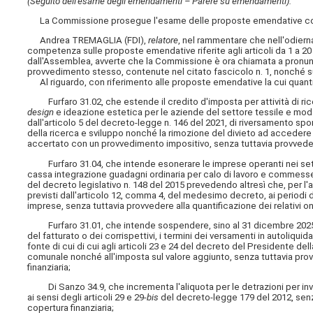
(Seguito dell'esame degli emendamenti – Parere su emendamenti).
La Commissione prosegue l'esame delle proposte emendative cont
Andrea TREMAGLIA (FDI),
relatore
, nel rammentare che nell'odiern
competenza sulle proposte emendative riferite agli articoli da 1 a 
dall'Assemblea, avverte che la Commissione è ora chiamata a pronuncia
provvedimento stesso, contenute nel citato fascicolo n. 1, nonché 
Al riguardo, con riferimento alle proposte emendative la cui quanti
Furfaro 31.02, che estende il credito d'imposta per attività di ricerc
design
e ideazione estetica per le aziende del settore tessile e moda,
dall'articolo 5 del decreto-legge n. 146 del 2021, di riversamento spo
della ricerca e sviluppo nonché la rimozione del divieto ad acceder
accertato con un provvedimento impositivo, senza tuttavia provvedere 
Furfaro 31.04, che intende esonerare le imprese operanti nei settori
cassa integrazione guadagni ordinaria per calo di lavoro e commesse n
del decreto legislativo n. 148 del 2015 prevedendo altresì che, per l'
previsti dall'articolo 12, comma 4, del medesimo decreto, ai periodi 
imprese, senza tuttavia provvedere alla quantificazione dei relativi on
Furfaro 31.01, che intende sospendere, sino al 31 dicembre 2025, 
del fatturato o dei corrispettivi, i termini dei versamenti in autoliquida
fonte di cui di cui agli articoli 23 e 24 del decreto del Presidente del
comunale nonché all'imposta sul valore aggiunto, senza tuttavia provv
finanziaria;
Di Sanzo 34.9, che incrementa l'aliquota per le detrazioni per inv
ai sensi degli articoli 29 e 29-
bis
del decreto-legge 179 del 2012, senza
copertura finanziaria;