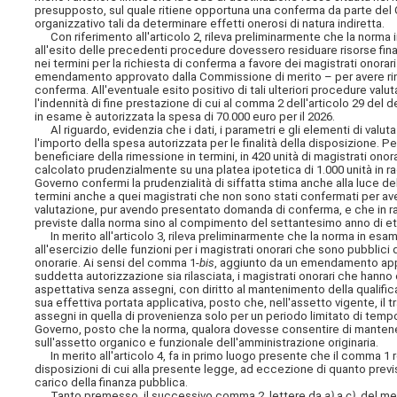
presupposto, sul quale ritiene opportuna una conferma da parte del
organizzativo tali da determinare effetti onerosi di natura indiretta.
Con riferimento all'articolo 2, rileva preliminarmente che la norma i
all'esito delle precedenti procedure dovessero residuare risorse finanz
nei termini per la richiesta di conferma a favore dei magistrati ono
emendamento approvato dalla Commissione di merito – per avere rin
conferma. All'eventuale esito positivo di tali ulteriori procedure valu
l'indennità di fine prestazione di cui al comma 2 dell'articolo 29 del 
in esame è autorizzata la spesa di 70.000 euro per il 2026.
Al riguardo, evidenzia che i dati, i parametri e gli elementi di valut
l'importo della spesa autorizzata per le finalità della disposizione. 
beneficiare della rimessione in termini, in 420 unità di magistrati onora
calcolato prudenzialmente su una platea ipotetica di 1.000 unità in r
Governo confermi la prudenzialità di siffatta stima anche alla luce 
termini anche a quei magistrati che non sono stati confermati per ave
valutazione, pur avendo presentato domanda di conferma, e che in rag
previste dalla norma sino al compimento del settantesimo anno di et
In merito all'articolo 3, rileva preliminarmente che la norma in esame
all'esercizio delle funzioni per i magistrati onorari che sono pubblici
onorarie. Ai sensi del comma 1-
bis
, aggiunto da un emendamento appro
suddetta autorizzazione sia rilasciata, i magistrati onorari che hanno 
aspettativa senza assegni, con diritto al mantenimento della qualifica
sua effettiva portata applicativa, posto che, nell'assetto vigente, il
assegni in quella di provenienza solo per un periodo limitato di temp
Governo, posto che la norma, qualora dovesse consentire di manten
sull'assetto organico e funzionale dell'amministrazione originaria.
In merito all'articolo 4, fa in primo luogo presente che il comma 1 re
disposizioni di cui alla presente legge, ad eccezione di quanto previs
carico della finanza pubblica.
Tanto premesso, il successivo comma 2, lettere da
a)
a
c)
, del me