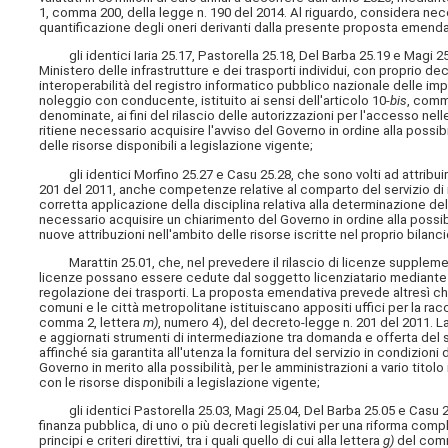
1, comma 200, della legge n. 190 del 2014. Al riguardo, considera nec
quantificazione degli oneri derivanti dalla presente proposta emendativ
gli identici Iaria 25.17, Pastorella 25.18, Del Barba 25.19 e Magi 25.2
Ministero delle infrastrutture e dei trasporti individui, con proprio de
interoperabilità del registro informatico pubblico nazionale delle impres
noleggio con conducente, istituito ai sensi dell'articolo 10-
bis
, comm
denominate, ai fini del rilascio delle autorizzazioni per l'accesso nell
ritiene necessario acquisire l'avviso del Governo in ordine alla poss
delle risorse disponibili a legislazione vigente;
gli identici Morfino 25.27 e Casu 25.28, che sono volti ad attribuire a
201 del 2011, anche competenze relative al comparto del servizio di 
corretta applicazione della disciplina relativa alla determinazione del
necessario acquisire un chiarimento del Governo in ordine alla possibil
nuove attribuzioni nell'ambito delle risorse iscritte nel proprio bilan
Marattin 25.01, che, nel prevedere il rilascio di licenze supplementar
licenze possano essere cedute dal soggetto licenziatario mediante una
regolazione dei trasporti. La proposta emendativa prevede altresì che, a
comuni e le città metropolitane istituiscano appositi uffici per la racco
comma 2, lettera
m)
, numero 4), del decreto-legge n. 201 del 2011. La 
e aggiornati strumenti di intermediazione tra domanda e offerta del ser
affinché sia garantita all'utenza la fornitura del servizio in condizion
Governo in merito alla possibilità, per le amministrazioni a vario tito
con le risorse disponibili a legislazione vigente;
gli identici Pastorella 25.03, Magi 25.04, Del Barba 25.05 e Casu 25
finanza pubblica, di uno o più decreti legislativi per una riforma compl
principi e criteri direttivi, tra i quali quello di cui alla lettera
g)
del comma