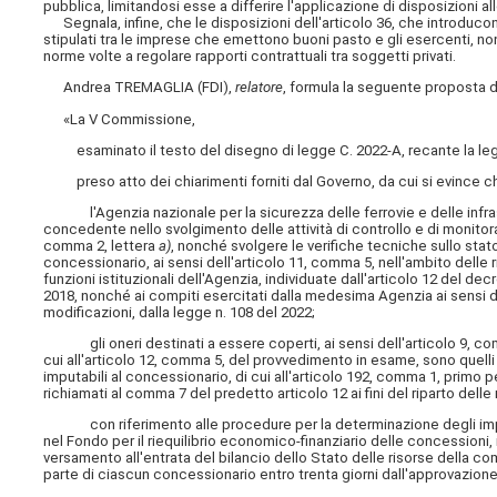
pubblica, limitandosi esse a differire l'applicazione di disposizioni alle
Segnala, infine, che le disposizioni dell'articolo 36, che introducono
stipulati tra le imprese che emettono buoni pasto e gli esercenti, non
norme volte a regolare rapporti contrattuali tra soggetti privati.
Andrea TREMAGLIA (FDI),
relatore
, formula la seguente proposta d
«La V Commissione,
esaminato il testo del disegno di legge C. 2022-A, recante la legg
preso atto dei chiarimenti forniti dal Governo, da cui si evince c
l'Agenzia nazionale per la sicurezza delle ferrovie e delle infrastr
concedente nello svolgimento delle attività di controllo e di monitoragg
comma 2, lettera
a)
, nonché svolgere le verifiche tecniche sullo stat
concessionario, ai sensi dell'articolo 11, comma 5, nell'ambito delle ris
funzioni istituzionali dell'Agenzia, individuate dall'articolo 12 del de
2018, nonché ai compiti esercitati dalla medesima Agenzia ai sensi de
modificazioni, dalla legge n. 108 del 2022;
gli oneri destinati a essere coperti, ai sensi dell'articolo 9, comm
cui all'articolo 12, comma 5, del provvedimento in esame, sono quelli 
imputabili al concessionario, di cui all'articolo 192, comma 1, primo pe
richiamati al comma 7 del predetto articolo 12 ai fini del riparto del
con riferimento alle procedure per la determinazione degli impo
nel Fondo per il riequilibrio economico-finanziario delle concessioni, is
versamento all'entrata del bilancio dello Stato delle risorse della c
parte di ciascun concessionario entro trenta giorni dall'approvazione 