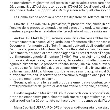
da considerarsi migliorativa del testo, in quanto volta a precisare che
26, comma 8, e 27 del decreto-legge n. 179 del 2012 e di quelle di cui 
svolgono attività di supporto alle
start-up
e non solo quelli che svolgo
La Commissione approva la proposta di parere del relatore sul te
Giovanni Luca CANNATA,
presidente
, fa presente che, anche in co
l'esame delle proposte emendative, nella presente seduta saranno es
mentre le proposte emendative riferite agli articoli successivi sara
Andrea TREMAGLIA (FDI),
relatore
, comunica che l'Assemblea ha tra
provvedimento in esame. Al riguardo, con riferimento alle proposte emen
Governo in riferimento agli effetti finanziari
derivanti dagli identici ar
l'istituzione, presso il Ministero dell'agricoltura, della sovranità alim
l'andamento dei costi di produzione agricola e i prezzi medi all'origine
per il mercato agricolo alimentare (ISMEA). Per lo svolgimento delle p
professionali agricole e, ove possibile, del contributo delle commiss
agricolo-alimentare. Le proposte recano, infine, una clausola di invaria
provvede nell'ambito delle risorse umane, strumentali e finanziarie d
della finanza pubblica. Al riguardo, ritiene necessario acquisire dal Go
funzionamento dell'Osservatorio senza nuovi o maggiori oneri per la f
proposte emendative in esame.
Segnala, infine, che le restanti proposte emendative contenute ne
profili problematici dal punto di vista finanziario e propone, pertanto,
Il sottosegretario Massimo BITONCI concorda con la proposta di pare
proposte emendative puntualmente richiamate da quest'ultimo e, dall'
agli articoli da 1 a 20 contenute nel fascicolo n. 1 trasmesso dall'As
Maria Cecilia GUERRA (PD-IDP) chiede al sottosegretario se sia poss