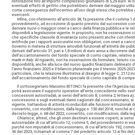
ristorazione fino all'importo complessivo giornaliero di 5,29 euro. Al 
eventuali effetti di gettito che potrebbero derivare dal maggior utiliz
come conseguenza dell'incentivo all'uso degli stessi che potrebbe de
esercenti.
Infine, con riferimento all'articolo 38, fa presente che il comma 1 dell
provvedimento, ad eccezione di quanto previsto dal successivo comm
derivare nuovi o maggiori oneri a carico della finanza pubblica e le rel
disponibili a legislazione vigente. In proposito, non ha osservazioni 
che specifiche clausole di invarianza sono presenti anche con riferime
antifrode per i rapporti assicurativi non obbligatori, con oneri a cari
Governo in materia di strutture amovibili funzionali all'attività dei pubb
derivati dall'articolo 31, pari a 1,8 milioni di euro annui a decorrere 
dell'accantonamento del fondo speciale di conto capitale, relativo a
made in Italy
. Al riguardo, non ha osservazioni da formulare, tenuto 
disponibilità, anche alla luce del nuovo quadro finanziario delineato 
l'anno finanziario 2025 e il bilancio pluriennale per il triennio 2025-2
particolare, che la relazione illustrativa al disegno di legge C. 2112 in
dell'accantonamento del fondo
speciale di conto capitale di compe
Il sottosegretario Massimo BITONCI fa presente che l'Agenzia naziona
potrà assicurare il supporto operativo all'ente concedente nello svolgi
concessioni autostradali, ai sensi dell'articolo 8, comma 2, lettera
a)
concessione e sugli eventuali danni cagionati dal concessionario, ai s
vigente, trattandosi di attività riconducibili alle funzioni istituzionali
convertito, con modificazioni, dalla legge n. 130 del 2018, nonché ai 
decreto-legge, n. 68 del 2022, convertito, con modificazioni, dalla le
Chiarisce, altresì, che gli oneri destinati a essere coperti, ai sensi 
autostradale di cui all'articolo 12, comma 5, del provvedimento in esam
purché non imputabili al concessionario, di cui all'articolo 192, comma
36 del 2023, richiamati al comma 7 del predetto articolo 12 ai fini de