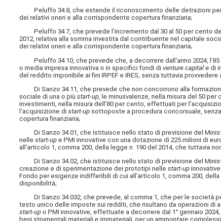
Peluffo 34.8, che estende il riconoscimento delle detrazioni per 
dei relativi oneri e alla corrispondente copertura finanziaria;
Peluffo 34.7, che prevede l'incremento dal 30 al 50 per cento dell'a
2012, relativa alla somma investita dal contribuente nel capitale soci
dei relativi oneri e alla corrispondente copertura finanziaria;
Peluffo 34.10, che prevede che, a decorrere dall'anno 2024, l'85 p
o media impresa innovativa o in specifici fondi di
venture capital
e di 
del reddito imponibile ai fini IRPEF e IRES, senza tuttavia provvedere a
Di Sanzo 34.11, che prevede che non concorrono alla formazione del
sociale di una o più
start-up
, le minusvalenze, nella misura del 50 per 
investimenti, nella misura dell'80 per cento, effettuati per l'acquisizi
l'acquisizione di
start-up
sottoposte a procedura concorsuale, senza tu
copertura finanziaria;
Di Sanzo 34.01, che istituisce nello stato di previsione del Minis
nelle
start-up
e PMI innovative con una dotazione di 225 milioni di euro
all'articolo 1, comma 200, della legge n. 190 del 2014, che tuttavia non
Di Sanzo 34.02, che istituisce nello stato di previsione del Minister
creazione e di sperimentazione dei prototipi nelle
start-up
innovative
Fondo per esigenze indifferibili di cui all'articolo 1, comma 200, dell
disponibilità;
Di Sanzo 34.032, che prevede, al comma 1, che per le società per azio
testo unico delle imposte sui redditi, che risultano da operazioni di
start-up
o PMI innovative, effettuate a decorrere dal 1° gennaio 2024, si 
beni strumentali materiali e immateriali, per un ammontare complessi