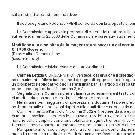
sulle restanti proposte emendative».
Il sottosegretario Federico FRENI concorda con la proposta di pare
La Commissione approva la proposta di parere del relatore sulle pro
sull'emendamento 28.5000 delle Commissioni e sui relativi subemen
Modifiche alla disciplina della magistratura onoraria del conti
C. 1950 Governo.
(Parere alla II Commissione).
(Esame e rinvio).
La Commissione inizia l'esame del provvedimento.
Carmen Letizia GIORGIANNI (FDI),
relatrice
, osserva che il disegno
ad esaurimento. Rileva inoltre che il disegno di legge risulta collegat
un prospetto riepilogativo degli effetti finanziari, all'articolo 4 reca u
eccezione degli articoli 1, comma 2, e 2.
Segnala che la Commissione è chiamata ad esaminare il testo com
di merito, che non sono corredati di relazione tecnica.
Nel rinviare per maggiore completezza alla documentazione predispos
soffermerà sulle disposizioni rispetto alle quali ritiene necessario ac
Con riferimento all'articolo 1, commi 01, 02 e 1, lettere da
a)
a
e),
r
di merito, novellano il decreto legislativo n. 116 del 2017, recante la 
nonché sulla disciplina transitoria relativa ai magistrati onorari in serv
formula osservazioni posto che viene espressamente previsto che p
Per quanto afferisce al regime del trasferimento a domanda, nel ril
meno l'ulteriore limite che la sede di destinazione fosse situata nel 