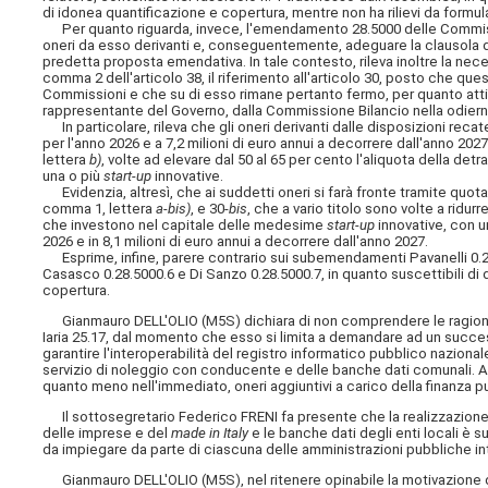
di idonea quantificazione e copertura, mentre non ha rilievi da for
Per quanto riguarda, invece, l'emendamento 28.5000 delle Commissio
oneri da esso derivanti e, conseguentemente, adeguare la clausola di 
predetta proposta emendativa. In tale contesto, rileva inoltre la nec
comma 2 dell'articolo 38, il riferimento all'articolo 30, posto che q
Commissioni e che su di esso rimane pertanto fermo, per quanto attiene
rappresentante del Governo, dalla Commissione Bilancio nella odiern
In particolare, rileva che gli oneri derivanti dalle disposizioni re
per l'anno 2026 e a 7,2 milioni di euro annui a decorrere dall'anno 202
lettera
b)
, volte ad elevare dal 50 al 65 per cento l'aliquota della det
una o più
start-up
innovative.
Evidenzia, altresì, che ai suddetti oneri si farà fronte tramite quota p
comma 1, lettera
a-bis)
, e 30-
bis
, che a vario titolo sono volte a ridur
che investono nel capitale delle medesime
start-up
innovative, con u
2026 e in 8,1 milioni di euro annui a decorrere dall'anno 2027.
Esprime, infine, parere contrario sui subemendamenti Pavanelli 0.28.
Casasco 0.28.5000.6 e Di Sanzo 0.28.5000.7, in quanto suscettibili di 
copertura.
Gianmauro DELL'OLIO (M5S) dichiara di non comprendere le ragioni
Iaria 25.17, dal momento che esso si limita a demandare ad un success
garantire l'interoperabilità del registro informatico pubblico nazionale 
servizio di noleggio con conducente e delle banche dati comunali. A
quanto meno nell'immediato, oneri aggiuntivi a carico della finanza p
Il sottosegretario Federico FRENI fa presente che la realizzazione de
delle imprese e del
made in Italy
e le banche dati degli enti locali è 
da impiegare da parte di ciascuna delle amministrazioni pubbliche int
Gianmauro DELL'OLIO (M5S), nel ritenere opinabile la motivazione da