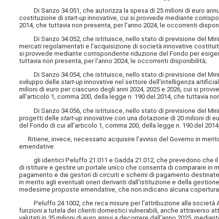
Di Sanzo 34.051, che autorizza la spesa di 25 milioni di euro annui 
costituzione di
start-up
innovative, cui si provvede mediante corrispon
2014, che tuttavia non presenta, per l'anno 2024, le occorrenti disponi
Di Sanzo 34.052, che istituisce, nello stato di previsione del Min
mercati regolamentati e l'acquisizione di società innovative costituit
si provvede mediante corrispondente riduzione del Fondo per esigenze 
tuttavia non presenta, per l'anno 2024, le occorrenti disponibilità;
Di Sanzo 34.054, che istituisce, nello stato di previsione del Min
sviluppo delle
start-up
innovative nel settore dell'intelligenza artifici
milioni di euro per ciascuno degli anni 2024, 2025 e 2026, cui si prov
all'articolo 1, comma 200, della legge n. 190 del 2014, che tuttavia non
Di Sanzo 34.056, che istituisce, nello stato di previsione del Minis
progetti delle
start-up
innovative con una dotazione di 20 milioni di e
del Fondo di cui all'articolo 1, comma 200, della legge n. 190 del 2014
Ritiene, invece, necessario acquisire l'avviso del Governo in merito a
emendative:
gli identici Peluffo 21.011 e Gadda 21.012, che prevedono che il M
di istituire e gestire un portale unico che consenta di comparare in m
pagamento e dai gestori di circuiti e schemi di pagamento destinate 
in merito agli eventuali oneri derivanti dall'istituzione e della gesti
medesime proposte emendative, che non indicano alcuna copertura f
Peluffo 24.1002, che reca misure per l'attribuzione alla società Acqu
funzioni a tutela dei clienti domestici vulnerabili, anche attraverso att
valutati in 35 milioni di euro annui a decorrere dall'anno 2025, mediant