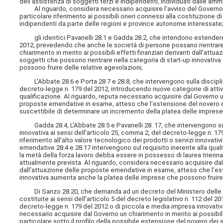
dell'assistenza di soggetti terzi e indipendenti, individuati dalle am
Al riguardo, considera necessario acquisire l'avviso del Governo in
particolare riferimento ai possibili oneri connessi alla costituzione d
indipendenti da parte delle regioni e province autonome interessate
gli identici Pavanelli 28.1 e Gadda 28.2, che intendono estendere
2012, prevedendo che anche le società di persone possano rientrare in
chiarimento in merito ai possibili effetti finanziari derivanti dall'a
soggetti che possono rientrare nella categoria di start-up innovativ
possono fruire delle relative agevolazioni;
L'Abbate 28.6 e Porta 28.7 e 28.8, che intervengono sulla disciplina
decreto-legge n. 179 del 2012, introducendo nuove categorie di attivi
qualificazione. Al riguardo, reputa necessario acquisire dal Governo un 
proposte emendative in esame, atteso che l'estensione del novero de
suscettibile di determinare un incremento della platea delle imprese 
Gadda 28.4, L'Abbate 28.5 e Pavanelli 28. 17, che intervengono sui
innovativa ai sensi dell'articolo 25, comma 2, del decreto-legge n. 179
riferimento all'alto valore tecnologico dei prodotti o servizi innovat
emendative 28.4 e 28.17 intervengono sul requisito inerente alla qua
la metà della forza lavoro debba essere in possesso di laurea trienna
attualmente prevista. Al riguardo, considera necessario acquisire dal G
dall'attuazione delle proposte emendative in esame, atteso che l'es
innovativa aumenta anche la
platea delle imprese che possono fruire 
Di Sanzo 28.20, che demanda ad un decreto del Ministero delle 
costituite ai sensi dell'articolo 5 del decreto legislativo n. 112 de
decreto-legge n. 179 del 2012 o di piccola e media impresa innovativa a
necessario acquisire dal Governo un chiarimento in merito ai possibili
particolare sotto il profilo della possibile estensione del novero dei