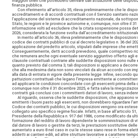
maggiori oneri che potrebbero derivare dall'attuazione delle dispos
finanza pubblica.
Con riferimento all'articolo 35, rileva preliminarmente che le dispos
accreditamenti e di accordi contrattuali con il Servizio sanitario naziona
l'applicazione del sistema di accreditamento nazionale, da sottoporr
Stato, le regioni e le province autonome e, comunque, non oltre il 31
informazione volti ad escludere che la citata sospensione possa deter
2026, considerata la funzione svolta dall'accreditamento istituzionale e
In merito all'articolo 36, rileva preliminarmente che le disposizioni
codice dei contratti pubblici di cui al decreto legislativo n. 36 del 
applicazione del predetto articolo, stipulati dalle imprese che emetto
Conseguentemente, detti accordi prevedono, quale corrispettivo richi
che remunera anche ogni eventuale servizio aggiuntivo offerto agli e
clausole contrattuali contrarie alle suddette disposizioni sono nulle 
quanto previsto dal comma 3, tali disposizioni si applicano a decorrer
che alla medesima data non sono vincolati da alcun accordo con impr
alla data di entrata in vigore della presente legge. Infine, secondo q
pattuizioni contrattuali
che legano l'impresa emittente ai committenti
ad applicarsi le condizioni concordate con gli esercenti prima della 
comunque non oltre il 31 dicembre 2025, e fatta salva la rinegoziazi
contratti già conclusi con i committenti datori di lavoro, senza indenni
Al riguardo, osserva che le suddette disposizioni, che appaiono volte 
emittenti i buoni pasto agli esercenti, non dovrebbero riguardare l'am
Codice dei contratti pubblici, le cui disposizioni vengono ora estese
collegato uno specifico regime fiscale. Infatti, in base all'articolo 5
Presidente della Repubblica n. 917 del 1986, come modificato da ulti
formazione del reddito di lavoro dipendente le somministrazioni di v
dal datore di lavoro o gestite da terzi, le prestazioni sostitutive dell
aumentato a euro 8 nel caso in cui le stesse siano rese in forma elettr
addetti ai cantieri edili, ad altre strutture lavorative a carattere te