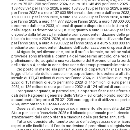
a euro 75.021.208 per l'anno 2024, a euro 161.145.499 per l'anno 2025,
158.468.594 per l'anno 2028, a euro 153.855.135 per l'anno 2029, a eur
per l'anno 2032 e a euro 137.603.884 annui a decorrere dall'anno 2033,
158.000.000 per l'anno 2025, a euro 151.799.930 per l'anno 2026, a eur
per l'anno 2029, a euro 144.377.920 per l'anno 2030, a euro 138.000.00
decorrere dall'anno 2033, ai sensi di quanto disposto dalla lettera
a),
della legge 30 dicembre 2023, n. 213; quanto a euro 3.145.499 per l'an
disposto dalla lettera
b),
mediante corrispondente riduzione delle proi
bilancio triennale 2024- 2026, allo scopo parzialmente utilizzando l'ac
per l'anno 2031, a euro 4.190.032 per l'anno 2032 e a euro 5.000.000 an
mediante corrispondente riduzione dell'autorizzazione di spesa di cui 
Al riguardo, nel rilevare che, sotto il profilo formale, potrebbe valut
provvede sono riferibili al comma 4 del medesimo articolo, che reca l
preliminarmente, acquisire una valutazione del Governo circa la perdu
dell'articolo 4, anche in considerazione dei tempi presumibilmente 
Ciò posto, in merito alla prima modalità di copertura finanziaria rap
legge di bilancio dello scorso anno, appositamente destinato all'attu
iniziale di 177,47 milioni di euro per l'anno 2024, di 158 milioni di euro 
2027, di 151 milioni di euro per l'anno 2028, di 146 milioni di euro per l
2031, di 136 milioni di euro per l'anno 2032 e di 124 milioni di euro an
Per quanto riguarda, in particolare, la copertura finanziaria riferit
dati della Ragioneria generale dello Stato – sul citato Fondo, iscritto 
accantonato l'importo di 75.021.208 euro oggetto di utilizzo da parte
2024, ammontano a 102.448.792 euro.
Osserva altresì che, con specifico riferimento alle annualità dal 202
Stato per l'anno finanziario 2025 e il bilancio pluriennale per il trie
stanziamenti del Fondo riferiti a ciascuna delle predette annualità.
Tutto ciò considerato, tenuto conto dell'adeguatezza delle risorse 
rispetto alle finalità cui il Fondo medesimo è preordinato a legislazi