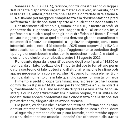
Vanessa CATTOI (LEGA),
relatrice
, ricorda che il disegno di legg
160, recante disposizioni urgenti in materia di lavoro, università, rice
resilienza. Fa, altresì, presente che il testo è corredato di relazione t
Nel rinviare per maggiore completezza alla documentazione predispos
soffermerà sulle disposizioni rispetto alle quali ritiene necessario ac
Con riferimento all'articolo 1, commi da 5 a 10, in merito ai profili 
decorrere dal 1° gennaio 2026, per i soggetti di cui all'articolo 9-
bis
, 
professioni ai quali si applicano gli indici di affidabilità fiscale, l'int
attività in oggetto, salvo quelle da cui derivano gli oneri quantificat
strumentali e finanziarie disponibili a legislazione vigente, senza nu
interministeriale, entro il 31 dicembre 2025, sono approvati gli ISAC pe
interessati, i criteri e le modalità per l'aggiornamento periodico degli
tipologie di contribuenti e che, con le medesime modalità, è stabilita
evasione ed elusione contributiva, entro il 31 agosto 2026.
Per quanto riguarda la quantificazione degli oneri, pari a 414.800 eur
tecnica, da un lato, ipotizza che l'importo del costo forfettario per u
dato a sostegno di tale ipotesi e, dall'altro, afferma che le stime po
appare necessario, a suo avviso, che il Governo fornisca elementi di v
tecnica, dal momento che in tale quantificazione non risultano margini
In merito ai profili di copertura finanziaria, fa presente che il comm
commi da 5 a 9, pari a 414.800 euro per l'anno 2025 e a 1,25 milioni di
2, Investimento 5, del Piano nazionale di ripresa e resilienza. Al rig
stregua di una copertura finanziaria in senso proprio, ma si limita a in
ricostruzione appare confermata dalla circostanza che la disposizione
provvedimento, allegato alla relazione tecnica.
Ciò posto, evidenzia che la relazione tecnica afferma che gli stanz
comuni interessati hanno già espresso formale rinuncia ai fondi deriva
Al riguardo, premesso che sul piano formale, sembrerebbe opportuno,
da 5 a 9, del medesimo articolo 1, nonché fare riferimento alla «Missio