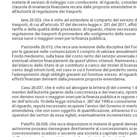
materia di servizio di noleggio con conducente. Al riguardo, consider
clausola di invarianza finanziaria recata dalle proposte emendative 
all'Autorità di regolazione dei trasporti;
Iaria 25.023, che è volto ad estendere al comparto del servizio d
trasporti, di cui all'articolo 37 del decreto-legge n. 201 del 2011, affi
tariffe e della qualità delle prestazioni. Al riguardo, ritiene necessari
regolazione dei trasporti di provvedere allo svolgimento delle nuove a
senza nuovi o maggiori oneri per la finanza pubblica;
Pastorella 26.013, che reca una revisione della disciplina del Fond
per le garanzie nelle comunicazioni il compito di valutare annualmen
Fondo medesimo, sulla base del costo netto del servizio universale non
eventuali ulteriori finanziamenti da quest'ultimo ottenuti. Rammenta 
del bilancio dello Stato di un contributo a carico dei titolari di licen
cento degli introiti lordi, nel caso in cui il fornitore del predetto servi
l'adempimento degli obblighi gravanti sul fornitore stesso. Al riguard
effetti finanziari derivanti dalla presente proposta emendativa;
Casu 26.037, che è volto ad abrogare la lettera
d)
del comma 1 del
membri dell'Autorità
garante della concorrenza e del mercato, riprist
non derivino nuovi o maggiori oneri per la finanza pubblica in ragi
ter
dell'articolo 10 della legge istitutiva n. 287 del 1990 e consistente
Al riguardo, reputa necessario acquisire l'avviso del Governo in merito 
emendativa, che non sono oggetto di quantificazione, attraverso il c
operatori dei settori da essa vigilati, eventualmente incrementato c
Peluffo 26.039, che reca disposizioni in materia di grandi derivazi
autonome possano riassegnare direttamente al concessionario scaduto
concessionario scaduto o uscente una società a capitale misto pubbli