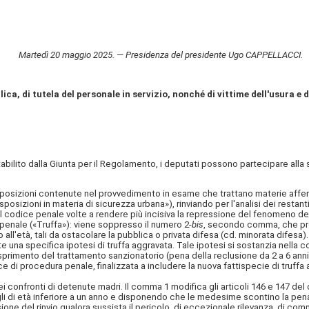
Martedì 20 maggio 2025. — Presidenza del presidente Ugo CAPPELLACCI.
ca, di tutela del personale in servizio, nonché di vittime dell'usura e
abilito dalla Giunta per il Regolamento, i deputati possono partecipare all
isposizioni contenute nel provvedimento in esame che trattano materie affer
isposizioni in materia di sicurezza urbana»), rinviando per l'analisi dei resta
 codice penale volte a rendere più incisiva la repressione del fenomeno del
penale («Truffa»): viene soppresso il numero 2-
bis
, secondo comma, che pre
o all'età, tali da ostacolare la pubblica o privata difesa (cd. minorata dif
e una specifica ipotesi di truffa aggravata. Tale ipotesi si sostanzia nella
sprimento del trattamento sanzionatorio (pena della reclusione da 2 a 6 anni
 di procedura penale, finalizzata a includere la nuova fattispecie di truffa ag
confronti di detenute madri. Il comma 1 modifica gli articoli 146 e 147 del c
li di età inferiore a un anno e disponendo che le medesime scontino la pena, 
e del rinvio qualora sussista il pericolo, di eccezionale rilevanza, di commi