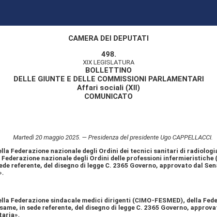
CAMERA DEI DEPUTATI
498.
XIX LEGISLATURA
BOLLETTINO
DELLE GIUNTE E DELLE COMMISSIONI PARLAMENTARI
Affari sociali (XII)
COMUNICATO
Martedì 20 maggio 2025. — Presidenza del presidente Ugo CAPPELLACCI.
la Federazione nazionale degli Ordini dei tecnici sanitari di radiologia
Federazione nazionale degli Ordini delle professioni infermieristiche 
ede referente, del disegno di legge C. 2365 Governo, approvato dal Sen
».
ella Federazione sindacale medici dirigenti (CIMO-FESMED), della Fede
esame, in sede referente, del disegno di legge C. 2365 Governo, approv
taria».