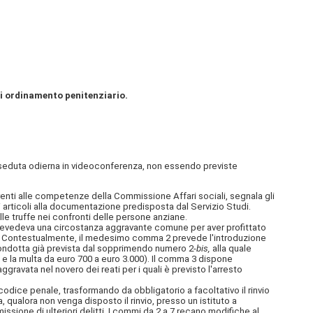
 di ordinamento penitenziario.
a seduta odierna in videoconferenza, non essendo previste
enti alle competenze della Commissione Affari sociali, segnala gli
nti articoli alla documentazione predisposta dal Servizio Studi.
le truffe nei confronti delle persone anziane.
vedeva una circostanza aggravante comune per aver profittato
esa). Contestualmente, il medesimo comma 2 prevede l'introduzione
 condotta già prevista dal sopprimendo numero 2-
bis,
alla quale
 e la multa da euro 700 a euro 3.000). Il comma 3 dispone
gravata nel novero dei reati per i quali è previsto l'arresto
odice penale, trasformando da obbligatorio a facoltativo il rinvio
qualora non venga disposto il rinvio, presso un istituto a
ssione di ulteriori delitti. I commi da 2 a 7 recano modifiche al