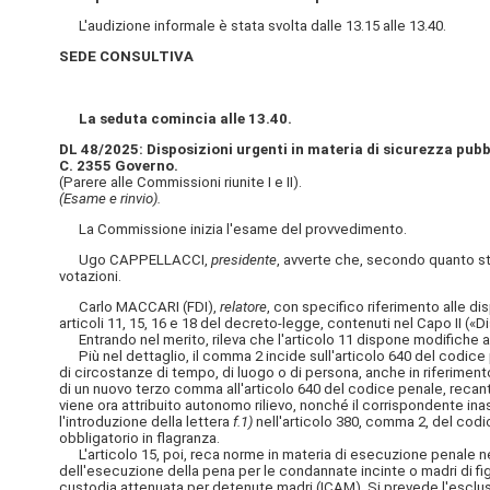
L'audizione informale è stata svolta dalle 13.15 alle 13.40.
SEDE CONSULTIVA
La seduta comincia alle 13.40.
DL 48/2025: Disposizioni urgenti in materia di sicurezza pubbli
C. 2355 Governo.
(Parere alle Commissioni riunite I e II).
(Esame e rinvio).
La Commissione inizia l'esame del provvedimento.
Ugo CAPPELLACCI,
presidente
, avverte che, secondo quanto st
votazioni.
Carlo MACCARI (FDI),
relatore
, con specifico riferimento alle d
articoli 11, 15, 16 e 18 del decreto-legge, contenuti nel Capo II («D
Entrando nel merito, rileva che l'articolo 11 dispone modifiche al
Più nel dettaglio, il comma 2 incide sull'articolo 640 del codice 
di circostanze di tempo, di luogo o di persona, anche in riferiment
di un nuovo terzo comma all'articolo 640 del codice penale, recant
viene ora attribuito autonomo rilievo, nonché il corrispondente ina
l'introduzione della lettera
f.1)
nell'articolo 380, comma 2, del codice
obbligatorio in flagranza.
L'articolo 15, poi, reca norme in materia di esecuzione penale nei 
dell'esecuzione della pena per le condannate incinte o madri di fig
custodia attenuata per detenute madri (ICAM). Si prevede l'esclusion