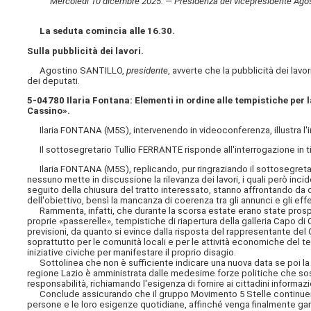
Mercoledì 10 dicembre 2025. — Presidenza del vicepresidente Agostino
La seduta comincia alle 16.30.
Sulla pubblicità dei lavori.
Agostino SANTILLO,
presidente
, avverte che la pubblicità dei lav
dei deputati.
5-04780 Ilaria Fontana: Elementi in ordine alle tempistiche per l
Cassino».
Ilaria FONTANA (M5S), intervenendo in videoconferenza, illustra l'in
Il sottosegretario Tullio FERRANTE risponde all'interrogazione in tito
Ilaria FONTANA (M5S), replicando, pur ringraziando il sottosegretario
nessuno mette in discussione la rilevanza dei lavori, i quali però incid
seguito della chiusura del tratto interessato, stanno affrontando da o
dell'obiettivo, bensì la mancanza di coerenza tra gli annunci e gli eff
Rammenta, infatti, che durante la scorsa estate erano state prospett
proprie «passerelle», tempistiche di riapertura della galleria Capo 
previsioni, da quanto si evince dalla risposta del rappresentante del G
soprattutto per le comunità locali e per le attività economiche del te
iniziative civiche per manifestare il proprio disagio.
Sottolinea che non è sufficiente indicare una nuova data se poi la 
regione Lazio è amministrata dalle medesime forze politiche che sost
responsabilità, richiamando l'esigenza di fornire ai cittadini informazio
Conclude assicurando che il gruppo Movimento 5 Stelle continuerà a 
persone e le loro esigenze quotidiane, affinché venga finalmente garanti