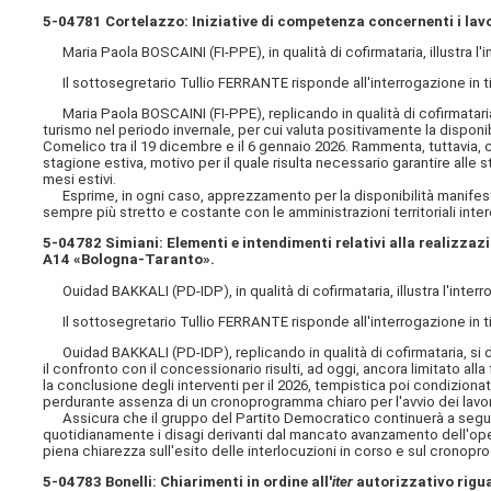
5-04781 Cortelazzo: Iniziative di competenza concernenti i lavo
Maria Paola BOSCAINI (FI-PPE), in qualità di cofirmataria, illustra l'in
Il sottosegretario Tullio FERRANTE risponde all'interrogazione in tito
Maria Paola BOSCAINI (FI-PPE), replicando in qualità di cofirmataria, r
turismo nel periodo invernale, per cui valuta positivamente la disponi
Comelico tra il 19 dicembre e il 6 gennaio 2026. Rammenta, tuttavia, ch
stagione estiva, motivo per il quale risulta necessario garantire alle 
mesi estivi.
Esprime, in ogni caso, apprezzamento per la disponibilità manifestat
sempre più stretto e costante con le amministrazioni territoriali inte
5-04782 Simiani: Elementi e intendimenti relativi alla realizza
A14 «Bologna-Taranto».
Ouidad BAKKALI (PD-IDP), in qualità di cofirmataria, illustra l'interro
Il sottosegretario Tullio FERRANTE risponde all'interrogazione in tito
Ouidad BAKKALI (PD-IDP), replicando in qualità di cofirmataria, si d
il confronto con il concessionario risulti, ad oggi, ancora limitato a
la conclusione degli interventi per il 2026, tempistica poi condizionat
perdurante assenza di un cronoprogramma chiaro per l'avvio dei lavor
Assicura che il gruppo del Partito Democratico continuerà a seguire
quotidianamente i disagi derivanti dal mancato avanzamento dell'opera
piena chiarezza sull'esito delle interlocuzioni in corso e sul cronop
5-04783 Bonelli: Chiarimenti in ordine all'
iter
autorizzativo rigua