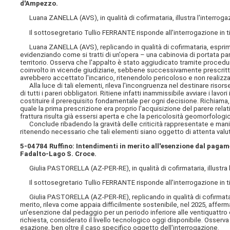
d'Ampezzo.
Luana ZANELLA (AVS), in qualità di cofirmataria, illustra l'interrogazi
Il sottosegretario Tullio FERRANTE risponde all'interrogazione in tito
Luana ZANELLA (AVS), replicando in qualità di cofirmataria, esprime
evidenziando come si tratti di un'opera – una cabinovia di portata par
territorio. Osserva che l'appalto è stato aggiudicato tramite procedura 
coinvolto in vicende giudiziarie, sebbene successivamente prescrit
avrebbero accettato l'incarico, ritenendolo pericoloso e non realizzab
Alla luce di tali elementi, rileva l'incongruenza nel destinare risor
di tutti i pareri obbligatori. Ritiene infatti inammissibile avviare i l
costituire il prerequisito fondamentale per ogni decisione. Richiama,
quale la prima prescrizione era proprio l'acquisizione del parere rela
frattura risulta già essersi aperta e che la pericolosità geomorfolog
Conclude ribadendo la gravità delle criticità rappresentate e manife
ritenendo necessario
che tali elementi siano oggetto di attenta valu
5-04784 Ruffino: Intendimenti in merito all'esenzione dal pagame
Fadalto-Lago S. Croce.
Giulia PASTORELLA (AZ-PER-RE), in qualità di cofirmataria, illustra l'
Il sottosegretario Tullio FERRANTE risponde all'interrogazione in tito
Giulia PASTORELLA (AZ-PER-RE), replicando in qualità di cofirmatari
merito, rileva come appaia difficilmente sostenibile, nel 2025, afferm
un'esenzione dal pedaggio per un periodo inferiore alle ventiquattro or
richiesta, considerato il livello tecnologico oggi disponibile. Osserv
esazione, ben oltre il caso specifico oggetto dell'interrogazione.