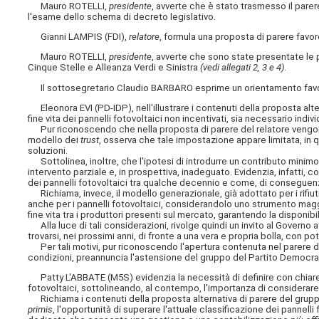
Mauro ROTELLI,
presidente
, avverte che è stato trasmesso il par
l'esame dello schema di decreto legislativo.
Gianni LAMPIS (FDI),
relatore
, formula una proposta di parere favo
Mauro ROTELLI,
presidente
, avverte che sono state presentate le
Cinque Stelle e Alleanza Verdi e Sinistra
(vedi allegati 2, 3 e 4)
.
Il sottosegretario Claudio BARBARO esprime un orientamento favorev
Eleonora EVI (PD-IDP), nell'illustrare i contenuti della proposta alte
fine vita dei pannelli fotovoltaici non incentivati, sia necessario indi
Pur riconoscendo che nella proposta di parere del relatore vengono fo
modello dei
trust
, osserva che tale impostazione appare limitata, in
soluzioni.
Sottolinea, inoltre, che l'ipotesi di introdurre un contributo minimo p
intervento parziale e, in prospettiva, inadeguato. Evidenzia, infatti, 
dei pannelli fotovoltaici tra qualche decennio e come, di conseguenza
Richiama, invece, il modello generazionale, già adottato per i rifiut
anche per i pannelli fotovoltaici, considerandolo uno
strumento maggi
fine vita tra i produttori presenti sul mercato, garantendo la disponib
Alla luce di tali considerazioni, rivolge quindi un invito al Governo a
trovarsi, nei prossimi anni, di fronte a una vera e propria bolla, con pot
Per tali motivi, pur riconoscendo l'apertura contenuta nel parere del
condizioni, preannuncia l'astensione del gruppo del Partito Democrat
Patty L'ABBATE (M5S) evidenzia la necessità di definire con chiarezza
fotovoltaici, sottolineando, al contempo, l'importanza di considerar
Richiama i contenuti della proposta alternativa di parere del gruppo
primis
, l'opportunità di superare l'attuale classificazione dei panne