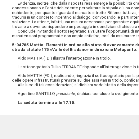
Evidenzia, inoltre, che dalla risposta resa emerge la possibilità che il
concessionario e l'ente richiedente per valutare la stipula di una co
richiedente, per quanto riguarda il mancato introito. Ritiene, tuttavi
tradursi in un concreto incentivo al dialogo, convocando le parti intere
soluzione. La ritiene, infatti, una misura necessaria per garantire equi
trovano a dover corrispondere un pedaggio in condizioni di chiusura di
Conclude invitando il sottosegretario a valutare l'opportunità di in
manutenzioni programmate con ampio anticipo, così da assicurare tras
5-04785 Mattia: Elementi in ordine allo stato di avanzamento dei
strada statale 175 «Valle del Bradano» in direzione Metaponto.
Aldo MATTIA (FDI) illustra l'interrogazione in titolo.
Il sottosegretario Tullio FERRANTE risponde all'interrogazione in tito
Aldo MATTIA (FDI), replicando, ringrazia il sottosegretario per la p
delle opere infrastrutturali previste sui due assi viari in titolo, co
Alla luce di tali considerazioni, si dichiara soddisfatto della rispos
Agostino SANTILLO,
presidente
, dichiara concluso lo svolgimento d
La seduta termina alle 17.10.