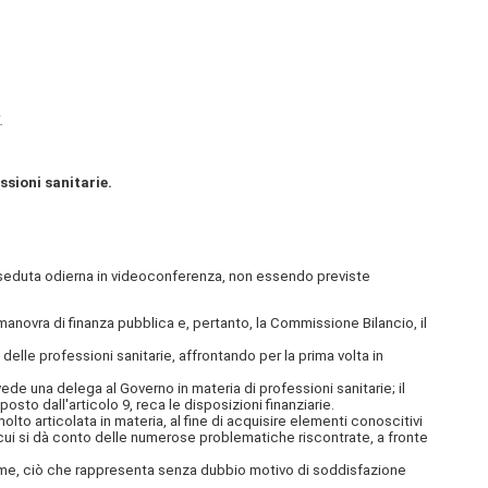
.
ssioni sanitarie.
a seduta odierna in videoconferenza, non essendo previste
anovra di finanza pubblica e, pertanto, la Commissione Bilancio, il
le professioni sanitarie, affrontando per la prima volta in
ede una delega al Governo in materia di professioni sanitarie; il
posto dall'articolo 9, reca le disposizioni finanziarie.
o articolata in materia, al fine di acquisire elementi conoscitivi
n cui si dà conto delle numerose problematiche riscontrate, a fronte
same, ciò che rappresenta senza dubbio motivo di soddisfazione