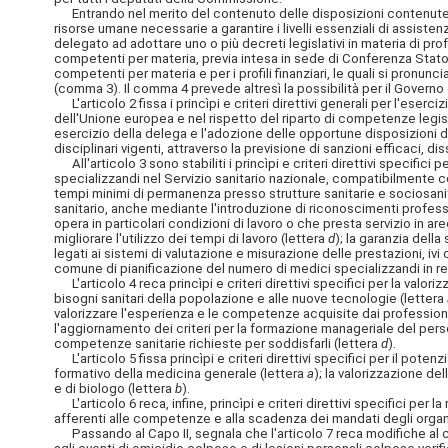
Entrando nel merito del contenuto delle disposizioni contenute nel C
risorse umane necessarie a garantire i livelli essenziali di assisten
delegato ad adottare uno o più decreti legislativi in materia di pro
competenti per materia, previa intesa in sede di Conferenza Stato
competenti per materia e per i profili finanziari, le quali si pron
(comma 3). Il comma 4 prevede altresì la possibilità per il Governo d
L'articolo 2 fissa i princìpi e criteri direttivi generali per l'eser
dell'Unione europea e nel rispetto del riparto di competenze legisla
esercizio della delega e l'adozione delle opportune disposizioni d
disciplinari vigenti, attraverso la previsione di sanzioni efficaci, d
All'articolo 3 sono stabiliti i princìpi e criteri direttivi specifici 
specializzandi nel Servizio sanitario nazionale, compatibilmente con
tempi minimi di permanenza presso strutture sanitarie e sociosanit
sanitario, anche mediante l'introduzione di riconoscimenti professio
opera in particolari condizioni di lavoro o che presta servizio in ar
migliorare l'utilizzo dei tempi di lavoro (lettera
d
); la garanzia della
legati ai sistemi di valutazione e misurazione delle prestazioni, ivi c
comune di pianificazione del numero di medici specializzandi in r
L'articolo 4 reca princìpi e criteri direttivi specifici per la val
bisogni sanitari della popolazione e alle nuove tecnologie (lettera
valorizzare l'esperienza e le competenze acquisite dai professionis
l'aggiornamento dei criteri per la formazione manageriale del perso
competenze sanitarie richieste per soddisfarli (lettera
d
).
L'articolo 5 fissa princìpi e criteri direttivi specifici per il pot
formativo della medicina generale (lettera
a
); la valorizzazione del
e di biologo (lettera
b
).
L'articolo 6 reca, infine, princìpi e criteri direttivi specifici per l
afferenti alle competenze e alla scadenza dei mandati degli organ
Passando al Capo II, segnala che l'articolo 7 reca modifiche al codi