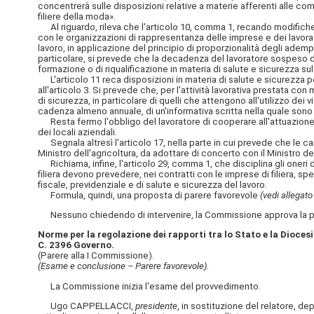
concentrerà sulle disposizioni relative a materie afferenti alle co
filiere della moda».
Al riguardo, rileva che l'articolo 10, comma 1, recando modifiche a
con le organizzazioni di rappresentanza delle imprese e dei lavora
lavoro, in applicazione del principio di proporzionalità degli adem
particolare, si prevede che la decadenza del lavoratore sospeso dall'
formazione o di riqualificazione in materia di salute e sicurezza sul
L'articolo 11 reca disposizioni in materia di salute e sicurezza per
all'articolo 3. Si prevede che, per l'attività lavorativa prestata con 
di sicurezza, in particolare di quelli che attengono all'utilizzo dei
cadenza almeno annuale, di un'informativa scritta nella quale sono in
Resta fermo l'obbligo del lavoratore di cooperare all'attuazione d
dei locali aziendali.
Segnala altresì l'articolo 17, nella parte in cui prevede che le cara
Ministro dell'agricoltura, da adottare di concerto con il Ministro del
Richiama, infine, l'articolo 29, comma 1, che disciplina gli oneri de
filiera devono prevedere, nei contratti con le imprese di filiera, speci
fiscale, previdenziale e di salute e sicurezza del lavoro.
Formula, quindi, una proposta di parere favorevole
(vedi allegato 
Nessuno chiedendo di intervenire, la Commissione approva la pro
Norme per la regolazione dei rapporti tra lo Stato e la Dioces
C. 2396 Governo.
(Parere alla I Commissione).
(Esame e conclusione – Parere favorevole).
La Commissione inizia l'esame del provvedimento.
Ugo CAPPELLACCI,
presidente
, in sostituzione del relatore, 