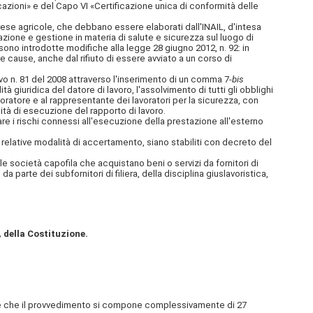
cazioni» e del Capo VI «Certificazione
unica di conformità delle
rese agricole, che debbano essere elaborati dall'INAIL, d'intesa
zione e gestione in materia di salute e sicurezza sul luogo di
sono introdotte modifiche alla legge 28 giugno 2012, n. 92: in
re cause, anche dal rifiuto di essere avviato a un corso di
ivo n. 81 del 2008 attraverso l'inserimento di un comma 7-
bis
tà giuridica del datore di lavoro, l'assolvimento di tutti gli obblighi
voratore e al rappresentante dei lavoratori per la sicurezza, con
lità di esecuzione del rapporto di lavoro.
e i rischi connessi all'esecuzione della prestazione all'esterno
le relative modalità di accertamento, siano stabiliti con decreto del
e società capofila che acquistano beni o servizi da fornitori di
 da parte dei subfornitori di filiera, della disciplina giuslavoristica,
, della Costituzione.
sente che il provvedimento si compone complessivamente di 27