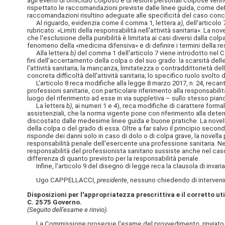
agli eventi di omicidio colposo e di lesioni personali colpose verifi
rispettato le raccomandazioni previste dalle linee guida, come def
raccomandazioni risultino adeguate alle specificità del caso conc
Al riguardo, evidenzia come il comma 1, lettera
a)
, dell'articolo 
rubricato: «Limiti della responsabilità nell'attività sanitaria». La n
che l'esclusione della punibilità è limitata ai casi diversi dalla colp
fenomeno della «medicina difensiva» e di definire i termini della r
Alla lettera
b)
del comma 1 dell'articolo 7 viene introdotto nel C
fini dell'accertamento della colpa o del suo grado: la scarsità del
l'attività sanitaria; la mancanza, limitatezza o contraddittorietà d
concreta difficoltà dell'attività sanitaria; lo specifico ruolo svol
L'articolo 8 reca modifiche alla legge 8 marzo 2017, n. 24, recante
professioni sanitarie, con particolare riferimento alla responsabilit
luogo del riferimento ad esse in via suppletiva – sullo stesso pian
La lettera
b)
, ai numeri 1 e 4), reca modifiche di carattere forma
assistenziali, che la norma vigente pone con riferimento alla deter
discostato dalle medesime linee guida e buone pratiche. La novella 
della colpa o del grado di essa. Oltre a far salvo il principio secon
risponde dei danni solo in caso di dolo o di colpa grave, la novell
responsabilità penale dell'esercente una professione sanitaria. Ne d
responsabilità del professionista sanitario sussiste anche nel caso i
differenza di quanto previsto per la responsabilità penale.
Infine, l'articolo 9 del disegno di legge reca la clausola di invaria
Ugo CAPPELLACCI,
presidente
, nessuno chiedendo di intervenire
Disposizioni per l'appropriatezza prescrittiva e il corretto uti
C. 2575 Governo.
(Seguito dell'esame e rinvio).
La Commissione prosegue l'esame del provvedimento, rinviato ne