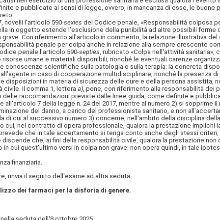
catisi nell'esercizio di una professione sanitaria è esclusa qualora l'evento si
inite e pubblicate ai sensi di legge, ovvero, in mancanza di esse, le buone 
reto.
7, novelli l'articolo 590-
sexies
del Codice penale, «Responsabilità colposa per 
ovella in oggetto estende l'esclusione della punibilità ad altre possibili form
a grave. Con riferimento all'articolo in commento, la relazione illustrativa del 
esponsabilità penale per colpa anche in relazione alla sempre crescente compl
odice penale l'articolo 590-
septies
, rubricato «Colpa nell'attività sanitaria»,
le risorse umane e materiali disponibili, nonché le eventuali carenze organi
elle conoscenze scientifiche sulla patologia o sulla terapia; la concreta dispo
to dall'agente in caso di cooperazione multidisciplinare, nonché la presenza d
 disposizioni in materia di sicurezza delle cure e della persona assistita, n
à civile. Il comma 1, lettera
a)
, pone, con riferimento alla responsabilità dei p
o delle raccomandazioni previste dalle linee guida, come definite e pubblicat
le all'articolo 7 della legge n. 24 del 2017, mentre al numero 2) si sopprime i
minazione del danno, a carico del professionista sanitario, e non all'accert
di cui al successivo numero 3) concerne, nell'ambito della disciplina della 
do cui, nel contratto di opera professionale, qualora la prestazione implichi la
a prevede che in tale accertamento si tenga conto anche degli stessi criteri,
iscende che, ai fini della responsabilità civile, qualora la prestazione non c
n cui quest'ultimo versi in colpa non grave: non opera quindi, in tale ipotesi, 
nza finanziaria.
, rinvia il seguito dell'esame ad altra seduta.
lizzo dei farmaci per la disforia di genere.
lla seduta dell'8 ottobre 2025.