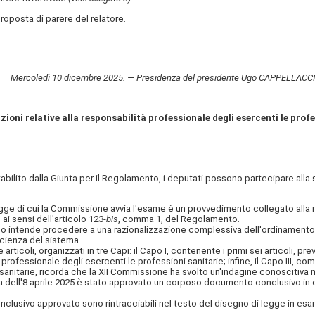
posta di parere del relatore.
Mercoledì 10 dicembre 2025. — Presidenza del presidente Ugo CAPPELLACCI
zioni relative alla responsabilità professionale degli esercenti le profe
abilito dalla Giunta per il Regolamento, i deputati possono partecipare all
gge di cui la Commissione avvia l'esame è un provvedimento collegato alla m
ai sensi dell'articolo 123-
bis
, comma 1, del Regolamento.
 intende procedere a una razionalizzazione complessiva dell'ordinamento del
cienza del sistema.
li, organizzati in tre Capi: il Capo I, contenente i primi sei articoli, prev
 professionale degli esercenti le professioni sanitarie; infine, il Capo III, com
arie, ricorda che la XII Commissione ha svolto un'indagine conoscitiva molt
eduta dell'8 aprile 2025 è stato approvato un corposo documento conclusivo i
nclusivo approvato sono rintracciabili nel testo del disegno di legge in e