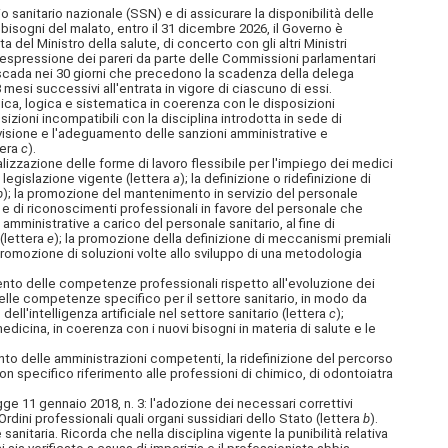
 sanitario nazionale (SSN) e di assicurare la disponibilità delle
i bisogni del malato, entro il 31 dicembre 2026, il Governo è
del Ministro della salute, di concerto con gli altri Ministri
'espressione dei pareri da parte delle Commissioni parlamentari
ra scada nei 30 giorni che precedono la scadenza della delega
 mesi successivi all'entrata in vigore di ciascuno di essi.
ridica, logica e sistematica in coerenza con le disposizioni
izioni incompatibili con la disciplina introdotta in sede di
revisione e l'adeguamento delle sanzioni amministrative e
tera
c
).
onalizzazione delle forme di lavoro flessibile per l'impiego dei medici
a legislazione vigente (lettera
a
); la definizione o ridefinizione di
b
); la promozione del mantenimento in servizio del personale
e e di riconoscimenti professionali in favore del personale che
à amministrative a carico del personale sanitario, al fine di
 (lettera
e
); la promozione della definizione di meccanismi premiali
 promozione di soluzioni volte allo sviluppo di una metodologia
mento delle competenze professionali rispetto all'evoluzione dei
 delle competenze specifico per il settore sanitario, in modo da
 dell'intelligenza artificiale nel settore sanitario (lettera
c
);
dicina, in coerenza con i nuovi bisogni in materia di salute e le
mento delle amministrazioni competenti, la ridefinizione del percorso
, con specifico riferimento alle professioni di chimico, di odontoiatra
 legge 11 gennaio 2018, n. 3: l'adozione dei necessari correttivi
 Ordini professionali quali organi sussidiari dello Stato (lettera
b
).
nitaria. Ricorda che nella disciplina vigente la punibilità relativa