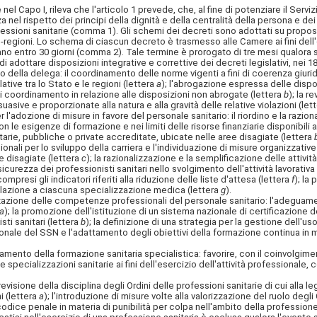
apo I, rileva che l'articolo 1 prevede, che, al fine di potenziare il Servizio
za nel rispetto dei principi della dignità e della centralità della persona e de
fessioni sanitarie (comma 1). Gli schemi dei decreti sono adottati su proposta 
-regioni. Lo schema di ciascun decreto è trasmesso alle Camere ai fini dell
unciano entro 30 giorni (comma 2). Tale termine è prorogato di tre mesi qualo
i adottare disposizioni integrative e correttive dei decreti legislativi, nei 18
cizio della delega: il coordinamento delle norme vigenti a fini di coerenza giu
tive tra lo Stato e le regioni (lettera
a
); l'abrogazione espressa delle dispos
i coordinamento in relazione alle disposizioni non abrogate (lettera
b
); la 
issuasive e proporzionate
alla natura e alla gravità delle relative violazioni (let
per l'adozione di misure in favore del personale sanitario: il riordino e la razi
 le esigenze di formazione e nei limiti delle risorse finanziarie disponibili 
arie, pubbliche o private accreditate, ubicate nelle aree disagiate (lettera
nali per lo sviluppo della carriera e l'individuazione di misure organizzativ
ee disagiate (lettera
c
); la razionalizzazione e la semplificazione delle attivit
 sicurezza dei professionisti sanitari nello svolgimento dell'attività lavorativa
ompresi gli indicatori riferiti alla riduzione delle liste d'attesa (lettera
f
); la
elazione a ciascuna specializzazione medica (lettera
g
).
orizzazione delle competenze professionali del personale sanitario: l'adegua
a
); la promozione dell'istituzione di un sistema nazionale di certificazione
ti sanitari (lettera
b
); la definizione di una strategia per la gestione dell'uso
nale del SSN e l'adattamento degli obiettivi della formazione continua in me
enziamento della formazione sanitaria specialistica: favorire, con il coinvolgi
le specializzazioni sanitarie ai fini dell'esercizio dell'attività professionale
a revisione della disciplina degli Ordini delle professioni sanitarie di cui alla
i (lettera
a
); l'introduzione di misure volte alla valorizzazione del ruolo degli
ce penale in materia di punibilità per colpa nell'ambito della professione sa