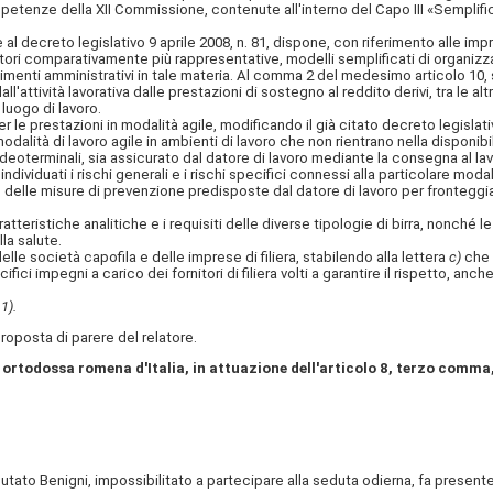
mpetenze della XII Commissione, contenute all'interno del Capo III «Semplifi
l decreto legislativo 9 aprile 2008, n. 81, dispone, con riferimento alle imp
tori comparativamente più rappresentative, modelli semplificati di organizza
pimenti amministrativi in tale materia. Al comma 2 del medesimo articolo 10, 
attività lavorativa dalle prestazioni di sostegno al reddito derivi, tra le alt
 luogo di lavoro.
 le prestazioni in modalità agile, modificando il già citato decreto legislat
modalità di lavoro agile in ambienti di lavoro che non rientrano nella disponibili
 videoterminali, sia assicurato dal datore di lavoro mediante la consegna al la
dividuati i rischi generali e i rischi specifici connessi alla particolare moda
elle misure di prevenzione predisposte dal datore di lavoro per fronteggiar
tteristiche analitiche e i requisiti delle diverse tipologie di birra, nonché 
la salute.
lle società capofila e delle imprese di filiera, stabilendo alla lettera
c)
che l
fici impegni a carico dei fornitori di filiera volti a garantire il rispetto, anche
1).
posta di parere del relatore.
i ortodossa romena d'Italia, in attuazione dell'articolo 8, terzo comma
deputato Benigni, impossibilitato a partecipare alla seduta odierna, fa pre