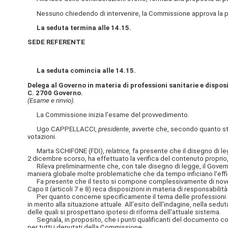
Nessuno chiedendo di intervenire, la Commissione approva la pro
La seduta termina alle 14.15.
SEDE REFERENTE
La seduta comincia alle 14.15.
Delega al Governo in materia di professioni sanitarie e disposi
C. 2700 Governo.
(Esame e rinvio).
La Commissione inizia l'esame del provvedimento.
Ugo CAPPELLACCI,
presidente
, avverte che, secondo quanto st
votazioni.
Marta SCHIFONE (FDI),
relatrice,
fa presente che il disegno di le
2 dicembre scorso, ha effettuato la verifica del contenuto proprio, 
Rileva preliminarmente che, con tale disegno di legge, il Governo
maniera globale molte problematiche che da tempo inficiano l'effi
Fa presente che il testo si compone complessivamente di nove artico
Capo II (articoli 7 e 8) reca disposizioni in materia di responsabilità
Per quanto concerne specificamente il tema delle professioni sanit
in merito alla situazione attuale. All'esito dell'indagine, nella s
delle quali si prospettano ipotesi di riforma dell'attuale sistema.
Segnala, in proposito, che i punti qualificanti del documento co
per tutti i deputati della Commissione.