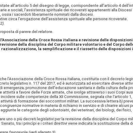
ll'articolo 5 del disegno di legge, corrispondente all'articolo 4 dell'intes
arie e sociali, l'assistenza spirituale dei ricoverati appartenenti alla Diocesi 
 ossia i sacerdoti liberamente nominati dalla diocesi.
ve circa l'erogazione dell'assistenza spirituale alle persone ricoverate.
2).
posta di parere del relatore.
ll'Associazione della Croce Rossa italiana e revisione delle disposizion
 revisione della disciplina del Corpo militare volontario e del Corpo de
a razionalizzazione, la semplificazione e il riassetto delle disposizioni
che l'Associazione della Croce Rossa italiana, costituita con il decreto legisla
ecreto legislativo n. 117 del 2017, ed è autorizzata ad esercitare diverse atti
ni di emergenza; promozione dell'educazione sanitaria e della cultura della p
e attività a favore delle Forze armate, che svolge attraverso i suoi Corpi ausil
ncidere sulle competenze della XII Commissione, segnala che l'articolo 1,
tività di formazione dei soccorritori militari. La successiva lettera
b)
preve
congruenze normative in materia di richiamo in servizio e di chiarire alcuni pro
aggiunte le categorie degli odontoiatri, dei veterinari, dei biologi, dei fisici
no o più decreti legislativi per la revisione della disciplina del Corpo mili
 Senato, tra i princìpi e i criteri direttivi viene indicata la sostituzione de
arere favorevole
(vedi allegato 3).