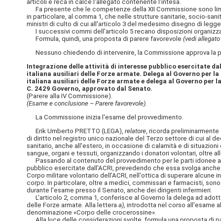
articoli e reca in calce l'allegato contenente l'intesa.
Fa presente che le competenze della XII Commissione sono limitate a
in particolare, al comma 1, che nelle strutture sanitarie, socio-sanit
ministri di culto di cui all'articolo 3 del medesimo
disegno di legge,
I successivi commi dell'articolo 5 recano disposizioni organizzati
Formula, quindi, una proposta di parere favorevole
(vedi allegato 
Nessuno chiedendo di intervenire, la Commissione approva la pro
Integrazione delle attività di interesse pubblico esercitate da
italiana ausiliari delle Forze armate. Delega al Governo per la
italiana ausiliari delle Forze armate e delega al Governo per l
C. 2429 Governo, approvato dal Senato.
(Parere alla IV Commissione).
(Esame e conclusione – Parere favorevole).
La Commissione inizia l'esame del provvedimento.
Erik Umberto PRETTO (LEGA),
relatore
, ricorda preliminarmente 
di diritto nel registro unico nazionale del Terzo settore di cui al d
sanitario, anche all'estero, in occasione di calamità e di situazio
sangue, organi e tessuti, organizzando i donatori volontari, oltre all
Passando al contenuto del provvedimento per le parti idonee a i
pubblico esercitate dall'ACRI, prevedendo che essa svolga anche at
Corpo militare volontario dell'ACRI, nell'ottica di superare alcune in
corpo. In particolare, oltre a medici, commissari e farmacisti, sono 
durante l'esame presso il Senato, anche dei dirigenti infermieri.
L'articolo 2, comma 1, conferisce al Governo la delega ad adottare u
delle Forze armate. Alla lettera
a)
, introdotta nel corso all'esame al
denominazione «Corpo delle crocerossine».
Alla luce delle considerazioni svolte, formula una proposta di p