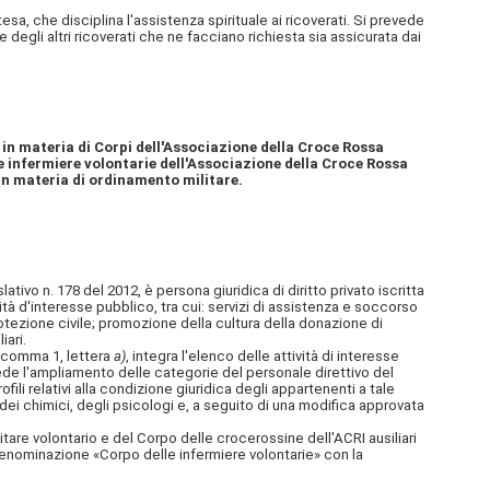
a, che disciplina l'assistenza spirituale ai ricoverati. Si prevede
e degli altri ricoverati che ne facciano richiesta sia assicurata dai
i in materia di Corpi dell'Associazione della Croce Rossa
lle infermiere volontarie dell'Associazione della Croce Rossa
 in materia di ordinamento militare.
tivo n. 178 del 2012, è persona giuridica di diritto privato iscritta
vità d'interesse pubblico, tra cui: servizi di assistenza e soccorso
rotezione civile; promozione della cultura della donazione di
iari.
 comma 1, lettera
a)
, integra l'elenco delle attività di interesse
de l'ampliamento delle categorie del personale direttivo del
fili relativi alla condizione giuridica degli appartenenti a tale
, dei chimici, degli psicologi e, a seguito di una modifica approvata
tare volontario e del Corpo delle crocerossine dell'ACRI ausiliari
lla denominazione «Corpo delle infermiere volontarie» con la