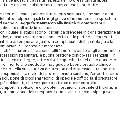
 sia verificato a causa di imperizia e il professionista abbia
pratiche clinico-assistenziali e sempre che le predette
morte o lesioni personali in ambito sanitario», che viene così
e del fatto colposo, quali la negligenza e l'imprudenza, e specifica
disegno di legge fa riferimento alla finalità di contrastare il
essità dell'attività sanitaria.
 con il quale si stabiliscono i criteri da prendere in considerazione ai
zzative, quando queste non sono evitabili da parte dell'esercente
nibilità di terapie adeguate; la complessità della patologia o la
i situazioni di urgenza o emergenza.
onché in materia di responsabilità professionale degli esercenti le
rofessionisti sanitari, le buone pratiche clinico-assistenziali – in
e ai sensi di legge, fatte salve le specificità del caso concreto.
l riferimento alle suddette linee guida e buone pratiche clinico-
amento della sussistenza della colpa del professionista che si sia
responsabilità civile del professionista sanitario, l'accertamento
 soluzione di problemi tecnici di speciale difficoltà, il prestatore
 già richiamati, che vengono posti con riferimento alla
omporti la soluzione di problemi tecnici di speciale difficoltà, la
la limitazione della responsabilità civile alla sola colpa grave, a