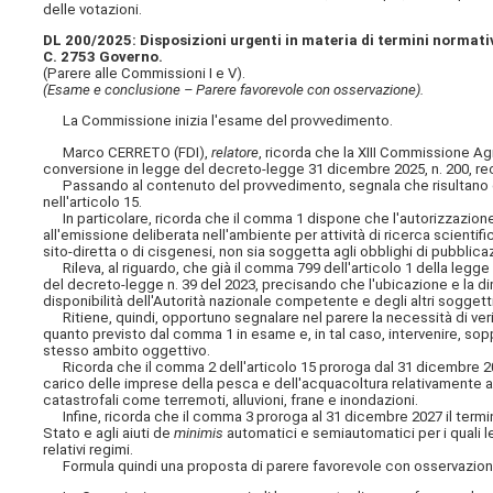
delle votazioni.
DL 200/2025: Disposizioni urgenti in materia di termini normativ
C. 2753 Governo.
(Parere alle Commissioni I e V).
(Esame e conclusione – Parere favorevole con osservazione).
La Commissione inizia l'esame del provvedimento.
Marco CERRETO (FDI),
relatore
, ricorda che la XIII Commissione Ag
conversione in legge del decreto-legge 31 dicembre 2025, n. 200, reca
Passando al contenuto del provvedimento, segnala che risultano d
nell'articolo 15.
In particolare, ricorda che il comma 1 dispone che l'autorizzazione (d
all'emissione deliberata nell'ambiente per attività di ricerca scienti
sito-diretta o di cisgenesi, non sia soggetta agli obblighi di pubblica
Rileva, al riguardo, che già il comma 799 dell'articolo 1 della legge 
del decreto-legge n. 39 del 2023, precisando che l'ubicazione e la di
disponibilità dell'Autorità nazionale competente e degli altri soggett
Ritiene, quindi, opportuno segnalare nel parere la necessità di verif
quanto previsto dal comma 1 in esame e, in tal caso, intervenire, sop
stesso ambito oggettivo.
Ricorda che il comma 2 dell'articolo 15 proroga dal 31 dicembre 202
carico delle imprese della pesca e dell'acquacoltura relativamente all
catastrofali come terremoti, alluvioni, frane e inondazioni.
Infine, ricorda che il comma 3 proroga al 31 dicembre 2027 il termine 
Stato e agli aiuti de
minimis
automatici e semiautomatici per i quali l
relativi regimi.
Formula quindi una proposta di parere favorevole con osservazio