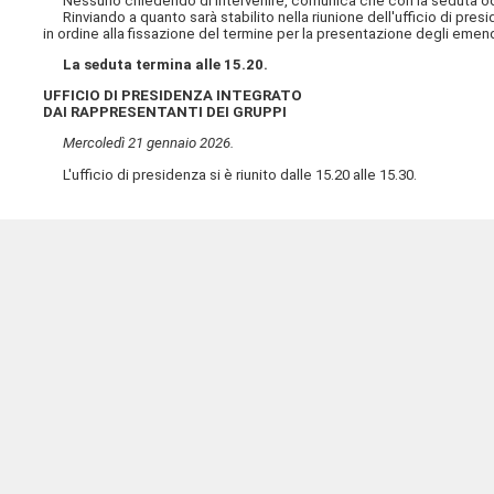
Nessuno chiedendo di intervenire, comunica che con la seduta odi
Rinviando a quanto sarà stabilito nella riunione dell'ufficio di pres
in ordine alla fissazione del termine per la presentazione degli emend
La seduta termina alle 15.20.
UFFICIO DI PRESIDENZA INTEGRATO
DAI RAPPRESENTANTI DEI GRUPPI
Mercoledì 21 gennaio 2026.
L'ufficio di presidenza si è riunito dalle 15.20 alle 15.30.