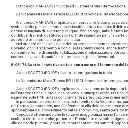
Francesco MARI (AVS) rinuncia ad illustrare la sua interrogazione.
La Viceministra Maria Teresa BELLUCCI risponde all'interrogazione in 
Francesco MARI (AVS), replicando, ricorda che la complessa vicend
svolto attività per un numero di anni insufficiente a maturare il diri
decine di migliaia di lavoratori per i quali, fino ad oggi, nulla è stat
contribuenti silenti costituisca una grande ingiustizia per una parte 
accedere alla prestazione pensionistica.
Nel ritenere che la soluzione debba necessariamente richiedere uno 
Governo, con il Parlamento e con questa Commissione, anche tramite u
consentire forme di cumulo, totalizzazione o valorizzazione dei contrib
risolvere la grave disparità che interessa migliaia di lavoratori.
5-05176 Scotto: Iniziative volte a contrastare il fenomeno del l
Arturo SCOTTO (PD-IDP) illustra l'interrogazione in titolo.
La Viceministra Maria Teresa BELLUCCI risponde all'interrogazione in 
Arturo SCOTTO (PD-IDP), replicando, rileva come nella risposta forni
nell'interrogazione in titolo, che ha visto le principali organizzazion
nazionale sulle PMI, vista la concomitante partecipazione di una moltit
In particolare, ricorda che la risposta fornita dalla Viceministra, 
dal Partito Democratico, non fa riferimento alla delega in materia d
approvazione del provvedimento sul salario minimo, senza peraltro 
Conclude affermando che le forze di maggioranza hanno l'unico intere
risultato elettorale, e che, pertanto, il Presidente dovrebbe stigmat
alle domande puntuali, poste
dai rappresentanti dei partiti di opposi