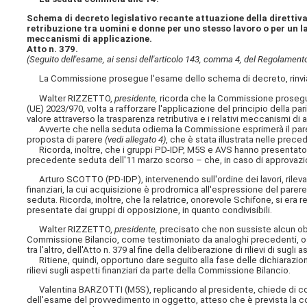
Schema di decreto legislativo recante attuazione della direttiva 
retribuzione tra uomini e donne per uno stesso lavoro o per un lav
meccanismi di applicazione.
Atto n. 379.
(Seguito dell'esame, ai sensi dell'articolo 143, comma 4, del Regolament
La Commissione prosegue l'esame dello schema di decreto, rinviato
Walter RIZZETTO,
presidente,
ricorda che la Commissione prosegue
(UE) 2023/970, volta a rafforzare l'applicazione del principio della par
valore attraverso la trasparenza retributiva e i relativi meccanismi di 
Avverte che nella seduta odierna la Commissione esprimerà il pa
proposta di parere
(vedi allegato 4)
, che è stata illustrata nelle prece
Ricorda, inoltre, che i gruppi PD-IDP, M5S e AVS hanno presentato 
precedente seduta dell'11 marzo scorso – che, in caso di approvazion
Arturo SCOTTO (PD-IDP), intervenendo sull'ordine dei lavori, rileva 
finanziari, la cui acquisizione è prodromica all'espressione del par
seduta. Ricorda, inoltre, che la relatrice, onorevole Schifone, si era r
presentate dai gruppi di opposizione, in quanto condivisibili.
Walter RIZZETTO,
presidente,
precisato che non sussiste alcun obbl
Commissione Bilancio, come testimoniato da analoghi precedenti, oss
tra l'altro, dell'Atto n. 379 al fine della deliberazione di rilievi di sugli a
Ritiene, quindi, opportuno dare seguito alla fase delle dichiarazioni 
rilievi sugli aspetti finanziari da parte della Commissione Bilancio.
Valentina BARZOTTI (M5S), replicando al presidente, chiede di co
dell'esame del provvedimento in oggetto, atteso che è prevista la cont