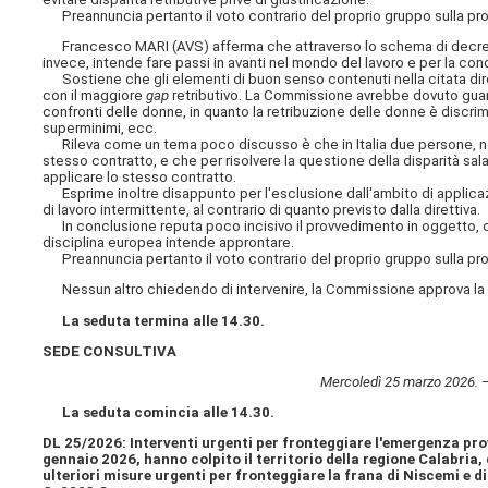
Preannuncia pertanto il voto contrario del proprio gruppo sulla prop
Francesco MARI (AVS) afferma che attraverso lo schema di decreto in
invece, intende fare passi in avanti nel mondo del lavoro e per la cond
Sostiene che gli elementi di buon senso contenuti nella citata diret
con il maggiore
gap
retributivo. La Commissione avrebbe dovuto guarda
confronti delle donne, in quanto la retribuzione delle donne è discri
superminimi, ecc.
Rileva come un tema poco discusso è che in Italia due persone, n
stesso contratto, e che per risolvere la questione della disparità s
applicare lo stesso contratto.
Esprime inoltre disappunto per l'esclusione dall'ambito di applicazi
di lavoro intermittente, al contrario di quanto previsto dalla direttiva.
In conclusione reputa poco incisivo il provvedimento in oggetto, ch
disciplina europea intende approntare.
Preannuncia pertanto il voto contrario del proprio gruppo sulla prop
Nessun altro chiedendo di intervenire, la Commissione approva la pr
La seduta termina alle 14.30.
SEDE CONSULTIVA
Mercoledì 25 marzo 2026. 
La seduta comincia alle 14.30.
DL 25/2026: Interventi urgenti per fronteggiare l'emergenza pro
gennaio 2026, hanno colpito il territorio della regione Calabria
ulteriori misure urgenti per fronteggiare la frana di Niscemi e di