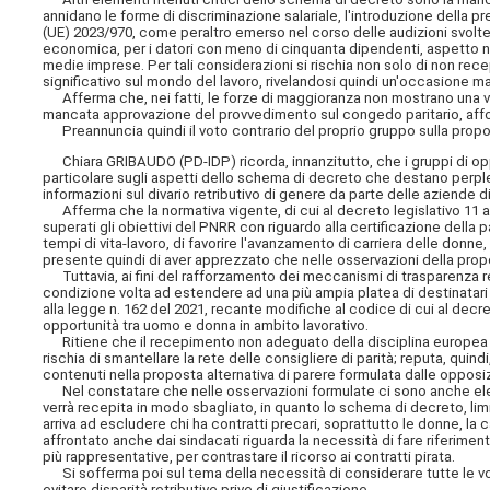
annidano le forme di discriminazione salariale, l'introduzione della pre
(UE) 2023/970, come peraltro emerso nel corso delle audizioni svolte, e
economica, per i datori con meno di cinquanta dipendenti, aspetto non
medie imprese. Per tali considerazioni si rischia non solo di non re
significativo sul mondo del lavoro, rivelandosi quindi un'occasione m
Afferma che, nei fatti, le forze di maggioranza non mostrano una vera
mancata approvazione del provvedimento sul congedo paritario, aff
Preannuncia quindi il voto contrario del proprio gruppo sulla propost
Chiara GRIBAUDO (PD-IDP) ricorda, innanzitutto, che i gruppi di opp
particolare sugli aspetti dello schema di decreto che destano perples
informazioni sul divario retributivo di genere da parte delle aziende 
Afferma che la normativa vigente, di cui al decreto legislativo 11 apr
superati gli obiettivi del PNRR con riguardo alla certificazione della p
tempi di vita-lavoro, di favorire l'avanzamento di carriera delle donne
presente quindi di aver apprezzato che nelle osservazioni della propos
Tuttavia, ai fini del rafforzamento dei meccanismi di trasparenza re
condizione volta ad estendere ad una più ampia platea di destinatari 
alla legge n. 162 del 2021, recante modifiche al codice di cui al decreto
opportunità tra uomo e donna in ambito lavorativo.
Ritiene che il recepimento non adeguato della disciplina europea risc
rischia di smantellare la rete delle consigliere di parità; reputa,
quindi
contenuti nella proposta alternativa di parere formulata dalle opposiz
Nel constatare che nelle osservazioni formulate ci sono anche elemen
verrà recepita in modo sbagliato, in quanto lo schema di decreto, lim
arriva ad escludere chi ha contratti precari, soprattutto le donne, la c
affrontato anche dai sindacati riguarda la necessità di fare riferiment
più rappresentative, per contrastare il ricorso ai contratti pirata.
Si sofferma poi sul tema della necessità di considerare tutte le voc
evitare disparità retributive prive di giustificazione.