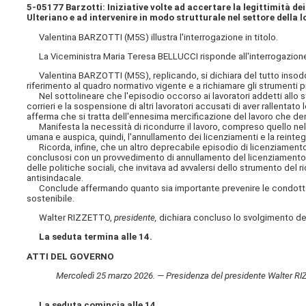
5-05177 Barzotti: Iniziative volte ad accertare la legittimità dei
Ulteriano e ad intervenire in modo strutturale nel settore della lo
Valentina BARZOTTI (M5S) illustra l'interrogazione in titolo.
La Viceministra Maria Teresa BELLUCCI risponde all'interrogazione in 
Valentina BARZOTTI (M5S), replicando, si dichiara del tutto insoddisfa
riferimento al quadro normativo vigente e a richiamare gli strumenti p
Nel sottolineare che l'episodio occorso ai lavoratori addetti allo st
corrieri e la sospensione di altri lavoratori accusati di aver rallent
afferma che si tratta dell'ennesima mercificazione del lavoro che denot
Manifesta la necessità di ricondurre il lavoro, compreso quello nel
umana e auspica, quindi, l'annullamento dei licenziamenti e la reintegr
Ricorda, infine, che un altro deprecabile episodio di licenziamento
conclusosi con un provvedimento di annullamento del licenziamento di
delle politiche sociali, che invitava ad avvalersi dello strumento del 
antisindacale.
Conclude affermando quanto sia importante prevenire le condotte da
sostenibile.
Walter RIZZETTO,
presidente,
dichiara concluso lo svolgimento dell
La seduta termina alle 14.
ATTI DEL GOVERNO
Mercoledì 25 marzo 2026. — Presidenza del presidente Walter RIZZE
La seduta comincia alle 14.