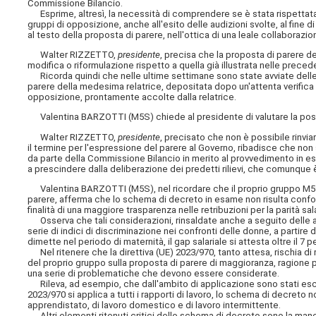
Commissione Bilancio.
Esprime, altresì, la necessità di comprendere se è stata rispettata 
gruppi di opposizione, anche all'esito delle audizioni svolte, al fine
al testo della proposta di parere, nell'ottica di una leale collaborazion
Walter RIZZETTO,
presidente
, precisa che la proposta di parere d
modifica o riformulazione rispetto a quella già illustrata nelle prec
Ricorda quindi che nelle ultime settimane sono state avviate delle i
parere della medesima relatrice, depositata dopo un'attenta verifica 
opposizione, prontamente accolte dalla relatrice.
Valentina BARZOTTI (M5S) chiede al presidente di valutare la possib
Walter RIZZETTO,
presidente
, precisato che non è possibile rinvi
il termine per l'espressione del parere al Governo, ribadisce che non s
da parte della Commissione Bilancio in merito al provvedimento in
a prescindere dalla deliberazione dei predetti rilievi, che comunque è
Valentina BARZOTTI (M5S), nel ricordare che il proprio gruppo M5S,
parere, afferma che lo schema di decreto in esame non risulta conf
finalità di una maggiore trasparenza nelle retribuzioni per la parità sa
Osserva che tali considerazioni, rinsaldate anche a seguito delle a
serie di indici di discriminazione nei confronti delle donne, a partire
dimette nel periodo di maternità, il gap salariale si attesta oltre il 7 p
Nel ritenere che la direttiva (UE) 2023/970, tanto attesa, rischia di 
del proprio gruppo sulla proposta di parere di maggioranza, ragione pe
una serie di problematiche che devono essere considerate.
Rileva, ad esempio, che dall'ambito di applicazione sono stati esclusi
2023/970 si applica a tutti i rapporti di lavoro, lo schema di decreto n
apprendistato, di lavoro domestico e di lavoro intermittente.
Altri elementi ritenuti critici dello schema di decreto sono la man