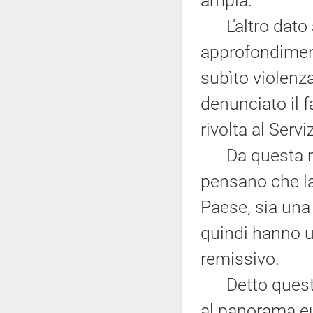
ampia.
L'altro dato a
approfondiment
subìto violenza
denunciato il f
rivolta al Servi
Da questa rice
pensano che la
Paese, sia una 
quindi hanno 
remissivo.
Detto questo,
al panorama eur