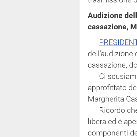
Audizione del
cassazione, M
PRESIDEN
dell'audizione
cassazione, d
Ci scusiamo p
approfittato d
Margherita Cas
Ricordo che la
libera ed è ape
componenti del