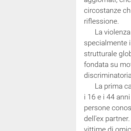
circostanze ch
riflessione.
La violenza co
specialmente i
strutturale gl
fondata su mot
discriminator
La prima caus
i 16 e i 44 ann
persone conosci
dell'ex partner
vittime di omi