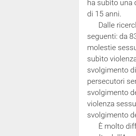
ha subìto una q
di 15 anni.
Dalle ricerche
seguenti: da 8
molestie sessu
subìto violenza
svolgimento di
persecutori se
svolgimento de
violenza sessu
svolgimento de
È molto diffu