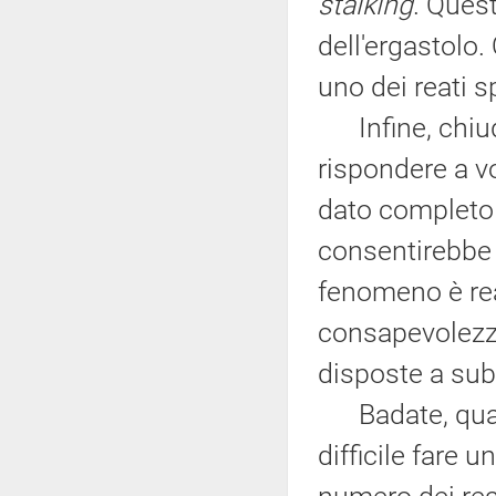
stalking
. Ques
dell'ergastolo.
uno dei reati 
Infine, chiudo
rispondere a v
dato completo 
consentirebbe 
fenomeno è re
consapevolezza
disposte a subi
Badate, quand
difficile fare 