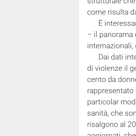
strutturale che
come risulta da
È interessante
– il panorama d
internazionali
Dai dati inter
di violenze il 
cento da donne 
rappresentato n
particolar modo
sanità, che son
risalgono al 20
aggiornati, ch