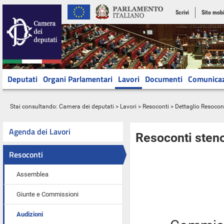
Scrivi
Sito mobi
Deputati
Organi Parlamentari
Lavori
Documenti
Comunica
Stai consultando:
Camera dei deputati
>
Lavori
>
Resoconti
> Dettaglio Resocon
Agenda dei Lavori
Resoconti steno
Resoconti
Assemblea
Giunte e Commissioni
Audizioni