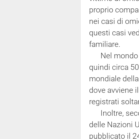
proprio compag
nei casi di omi
questi casi ved
familiare.
Nel mondo si 
quindi circa 50
mondiale della
dove avviene i
registrati solt
Inoltre, secon
delle Nazioni U
pubblicato il 