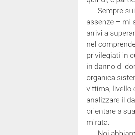
Sempre sui dat
assenze – mi a
arrivi a supera
nel comprende
privilegiati i
in danno di do
organica sistem
vittima, livell
analizzare il d
orientare a sua
mirata.
Noi abbiamo r