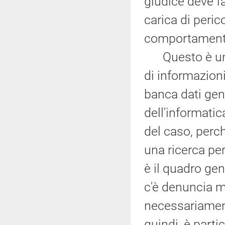
giudice deve fa
carica di peric
comportament
Questo è un p
di informazioni 
banca dati gen
dell'informatic
del caso, perch
una ricerca pe
è il quadro gen
c'è denuncia m
necessariamente
quindi, è part