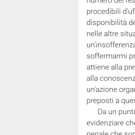
numero dei rea
procedibili d'u
disponibilità 
nelle altre si
un'insofferenz
soffermarmi pr
attiene alla p
alla conoscenza
un'azione organ
preposti a que
Da un punto di
evidenziare ch
penale che son