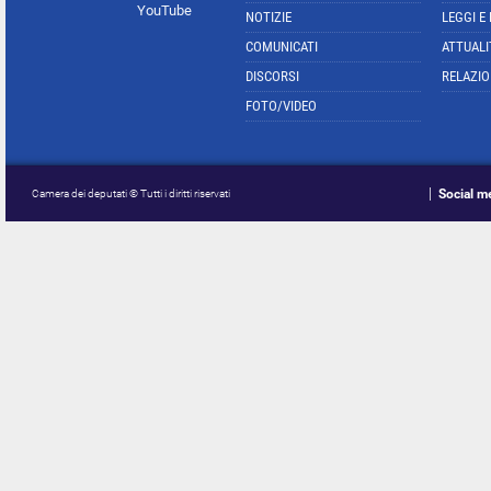
YouTube
NOTIZIE
LEGGI E
COMUNICATI
ATTUALI
DISCORSI
RELAZIO
FOTO/VIDEO
Social m
Camera dei deputati © Tutti i diritti riservati