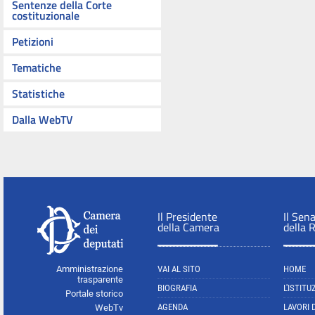
Sentenze della Corte
costituzionale
Petizioni
Tematiche
Statistiche
Dalla WebTV
Il Presidente
Il Sen
della Camera
della 
Amministrazione
VAI AL SITO
HOME
trasparente
BIOGRAFIA
L'ISTITU
Portale storico
AGENDA
LAVORI 
WebTv