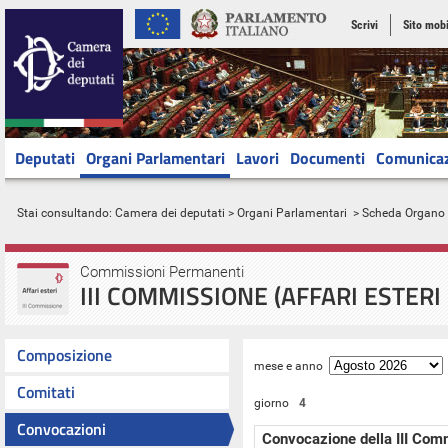
Scrivi
Sito mobi
Deputati
Organi Parlamentari
Lavori
Documenti
Comunica
Stai consultando:
Camera dei deputati
>
Organi Parlamentari
> Scheda Organo
Commissioni Permanenti
III COMMISSIONE (AFFARI ESTERI
Composizione
mese e anno
Comitati
giorno
4
Convocazioni
Convocazione della III Com