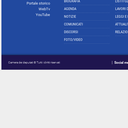
BIOGRAFIA
L'ISTITU
Portale storico
AGENDA
LAVORI 
WebTv
YouTube
NOTIZIE
LEGGI E
COMUNICATI
ATTUALI
DISCORSI
RELAZIO
FOTO/VIDEO
Social m
Camera dei deputati © Tutti i diritti riservati