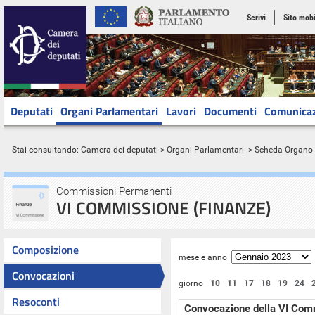
Scrivi
Sito mobi
Deputati
Organi Parlamentari
Lavori
Documenti
Comunica
Stai consultando:
Camera dei deputati
>
Organi Parlamentari
> Scheda Organo
Commissioni Permanenti
VI COMMISSIONE (FINANZE)
Composizione
mese e anno
Convocazioni
giorno
10
11
17
18
19
24
Resoconti
Convocazione della VI Com