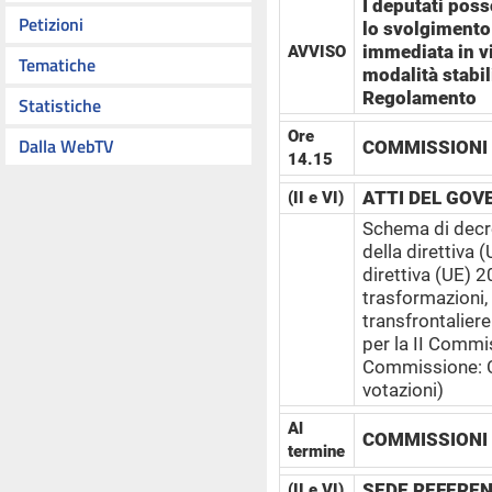
I deputati poss
Petizioni
lo svolgimento 
immediata in v
AVVISO
Tematiche
modalità stabili
Regolamento
Statistiche
Ore
Dalla WebTV
COMMISSIONI R
14.15
ATTI DEL GOV
(II e VI)
Schema di decre
della direttiva
direttiva (UE) 
trasformazioni, 
transfrontalier
per la II Commis
Commissione: C
votazioni)
Al
COMMISSIONI R
termine
SEDE REFERE
(II e VI)