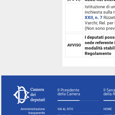
Istituzione di 
inchiesta sulla
XXII, n. 7
Rizzet
Varchi; Rel. pe
(Non sono previ
I deputati poss
sede referente
AVVISO
modalità stabili
Regolamento
Il Presidente
Il Sen
della Camera
della 
Amministrazione
VAI AL SITO
HOME
trasparente