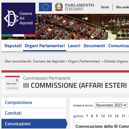
Scrivi
Sito mobi
Deputati
Organi Parlamentari
Lavori
Documenti
Comunica
Stai consultando:
Camera dei deputati
>
Organi Parlamentari
> Scheda Organo
Commissioni Permanenti
III COMMISSIONE (AFFARI ESTERI
Composizione
mese e anno
Comitati
giorno
7
8
9
14
15
16
21
Convocazioni
Convocazione della III Com