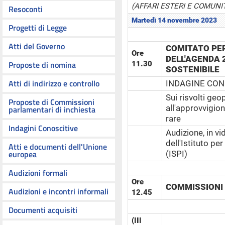
(AFFARI ESTERI E COMUNIT
Resoconti
Martedì 14 novembre 2023
Progetti di Legge
Atti del Governo
COMITATO PE
Ore
DELL'AGENDA 
Proposte di nomina
11.30
SOSTENIBILE
Atti di indirizzo e controllo
INDAGINE CONO
Sui risvolti geo
Proposte di Commissioni
all'approvvigio
parlamentari di inchiesta
rare
Indagini Conoscitive
Audizione, in v
dell'Istituto per
Atti e documenti dell'Unione
europea
(ISPI)
Audizioni formali
Ore
COMMISSIONI R
Audizioni e incontri informali
12.45
Documenti acquisiti
(III