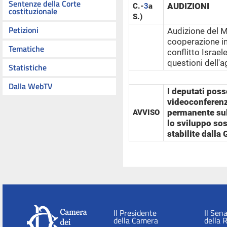
Sentenze della Corte
AUDIZIONI
C.-
3
a
costituzionale
S.)
Petizioni
Audizione del Mi
cooperazione in
Tematiche
conflitto Israel
questioni dell'
Statistiche
Dalla WebTV
I deputati poss
videoconferenz
permanente sul
AVVISO
lo sviluppo sos
stabilite dalla
Il Presidente
Il Sen
della Camera
della 