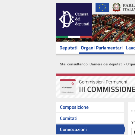
Deputati
Organi Parlamentari
Lavo
Stai consultando:
Camera dei deputati
>
Orga
Commissioni Permanenti
III COMMISSIONE
Composizione
m
Comitati
gi
Convocazioni