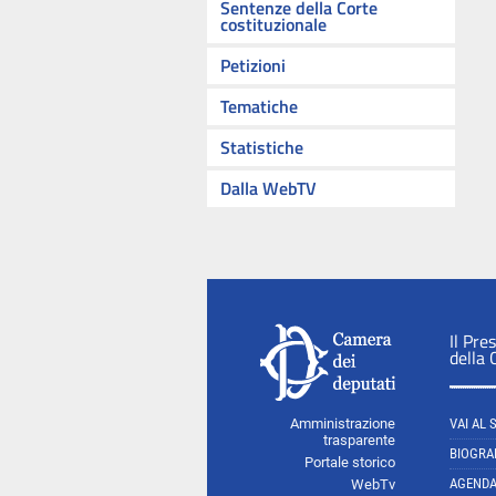
Sentenze della Corte
costituzionale
Petizioni
Tematiche
Statistiche
Dalla WebTV
Il Pre
della
Amministrazione
VAI AL 
trasparente
BIOGRA
Portale storico
AGEND
WebTv