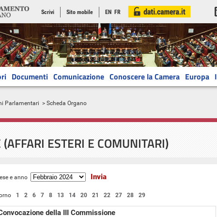
Scrivi
Sito mobile
EN
FR
ri
Documenti
Comunicazione
Conoscere la Camera
Europa
ni Parlamentari
> Scheda Organo
 (AFFARI ESTERI E COMUNITARI)
ese e anno
orno
1
2
6
7
8
13
14
20
21
22
27
28
29
Convocazione della III Commissione