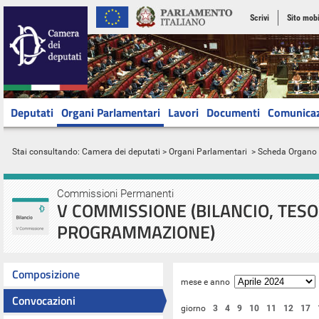
Scrivi
Sito mobi
Deputati
Organi Parlamentari
Lavori
Documenti
Comunica
Stai consultando:
Camera dei deputati
>
Organi Parlamentari
> Scheda Organo
Commissioni Permanenti
V COMMISSIONE (BILANCIO, TESO
PROGRAMMAZIONE)
Composizione
mese e anno
Convocazioni
giorno
3
4
9
10
11
12
17