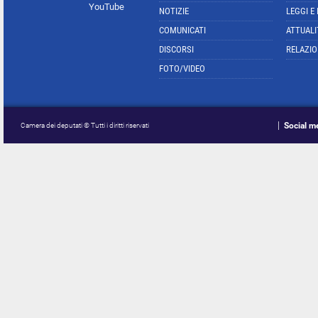
YouTube
NOTIZIE
LEGGI E
COMUNICATI
ATTUALI
DISCORSI
RELAZIO
FOTO/VIDEO
Social m
Camera dei deputati © Tutti i diritti riservati