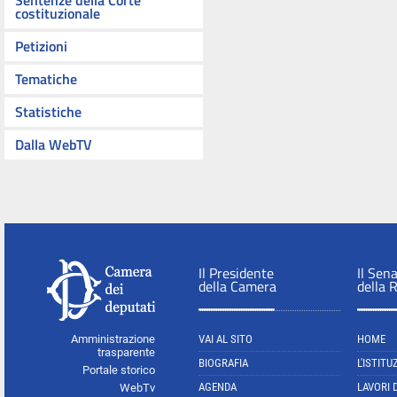
Sentenze della Corte
costituzionale
Petizioni
Tematiche
Statistiche
Dalla WebTV
Il Presidente
Il Sen
della Camera
della 
Amministrazione
VAI AL SITO
HOME
trasparente
BIOGRAFIA
L'ISTITU
Portale storico
AGENDA
LAVORI 
WebTv