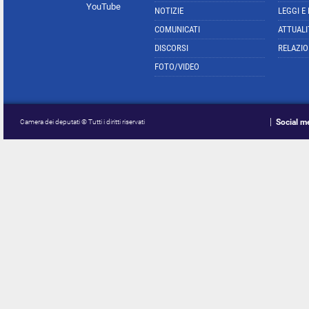
YouTube
NOTIZIE
LEGGI E
COMUNICATI
ATTUALI
DISCORSI
RELAZIO
FOTO/VIDEO
Social m
Camera dei deputati © Tutti i diritti riservati