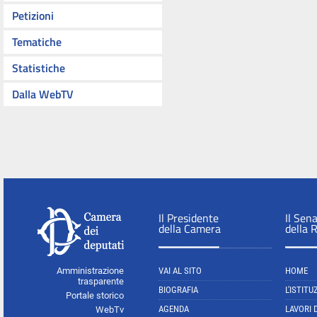
Petizioni
Tematiche
Statistiche
Dalla WebTV
Il Presidente
Il Sen
della Camera
della 
Amministrazione
VAI AL SITO
HOME
trasparente
BIOGRAFIA
L'ISTITU
Portale storico
AGENDA
LAVORI 
WebTv