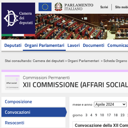
Scrivi
Sito mobi
Deputati
Organi Parlamentari
Lavori
Documenti
Comunica
Stai consultando:
Camera dei deputati
>
Organi Parlamentari
> Scheda Organo
Commissioni Permanenti
XII COMMISSIONE (AFFARI SOCIAL
Composizione
mese e anno
Convocazioni
giorno
3
4
9
10
17
18
23
Resoconti
Convocazione della XII Co