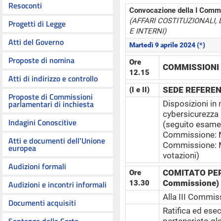
Resoconti
Convocazione della I Comm
(AFFARI COSTITUZIONALI,
Progetti di Legge
E INTERNI)
Atti del Governo
Martedì 9 aprile 2024 (*)
Proposte di nomina
Ore
COMMISSIONI R
12.15
Atti di indirizzo e controllo
SEDE REFERE
(I e II)
Proposte di Commissioni
parlamentari di inchiesta
Disposizioni in
cybersicurezza n
Indagini Conoscitive
(seguito esame
Commissione: Na
Atti e documenti dell'Unione
Commissione: M
europea
votazioni)
Audizioni formali
COMITATO PER
Ore
Commissione)
Audizioni e incontri informali
13.30
Alla III Commis
Documenti acquisiti
Ratifica ed ese