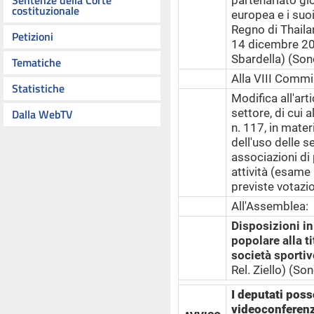
Sentenze della Corte
partenariato gl
costituzionale
europea e i suoi
Regno di Thailand
Petizioni
14 dicembre 2
Sbardella) (Son
Tematiche
Alla VIII Commi
Statistiche
Modifica all'art
Dalla WebTV
settore, di cui 
n. 117, in mater
dell'uso delle se
associazioni di
attività (esame
previste votazio
All'Assemblea:
Disposizioni in
popolare alla ti
società sporti
Rel. Ziello) (So
I deputati poss
videoconferenz