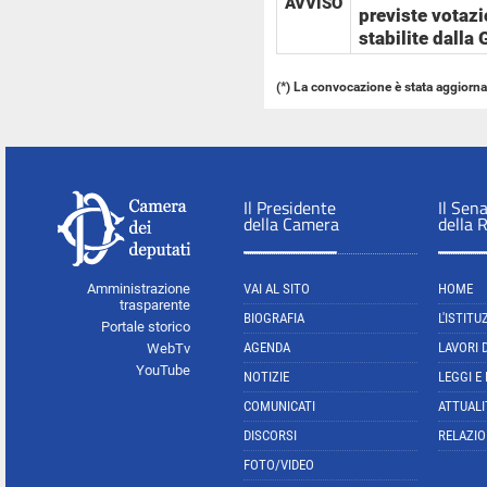
AVVISO
previste votazi
stabilite dalla
(*) La convocazione è stata aggiornat
Il Presidente
Il Sen
della Camera
della 
Amministrazione
VAI AL SITO
HOME
trasparente
BIOGRAFIA
L'ISTITU
Portale storico
AGENDA
LAVORI 
WebTv
YouTube
NOTIZIE
LEGGI E
COMUNICATI
ATTUALI
DISCORSI
RELAZIO
FOTO/VIDEO