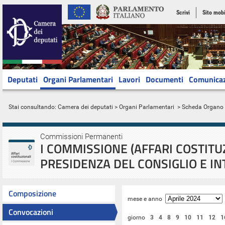
Scrivi
Sito mobi
Deputati
Organi Parlamentari
Lavori
Documenti
Comunica
Stai consultando:
Camera dei deputati
>
Organi Parlamentari
> Scheda Organo
Commissioni Permanenti
I COMMISSIONE (AFFARI COSTITU
PRESIDENZA DEL CONSIGLIO E IN
Composizione
mese e anno
Convocazioni
giorno
3
4
8
9
10
11
12
1