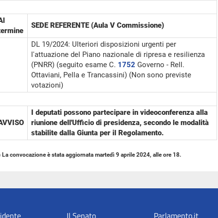
Al
SEDE REFERENTE (Aula V Commissione)
termine
DL 19/2024: Ulteriori disposizioni urgenti per
l'attuazione del Piano nazionale di ripresa e resilienza
(PNRR) (seguito esame C.
1752
Governo - Rell.
Ottaviani, Pella e Trancassini) (Non sono previste
votazioni)
I deputati possono partecipare in videoconferenza alla
AVVISO
riunione dell'Ufficio di presidenza, secondo le modalità
stabilite dalla Giunta per il Regolamento.
) La convocazione è stata aggiornata martedì 9 aprile 2024, alle ore 18.
sidente
Il Senato
Parlamento.it