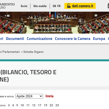
Scrivi
Sito mobile
EN
FR
ri
Documenti
Comunicazione
Conoscere la Camera
Europa
ni Parlamentari
> Scheda Organo
(BILANCIO, TESORO E
NE)
ese e anno
orno
3
4
9
10
11
12
17
19
22
23