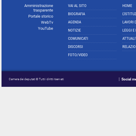
Amministrazione
VAI AL SITO
HOME
trasparente
BIOGRAFIA
L'ISTITU
Portale storico
AGENDA
LAVORI 
WebTv
YouTube
NOTIZIE
LEGGI E
COMUNICATI
ATTUALI
DISCORSI
RELAZIO
FOTO/VIDEO
Social m
Camera dei deputati © Tutti i diritti riservati