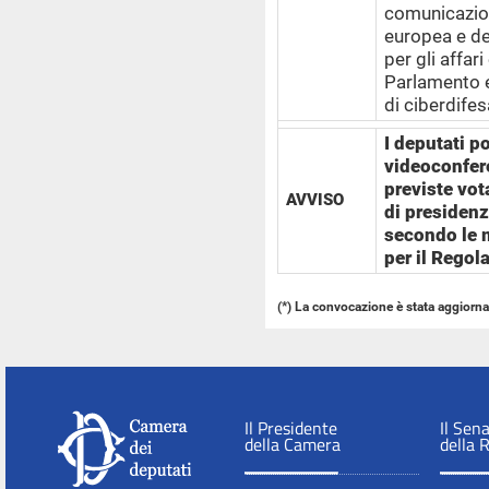
comunicazio
europea e de
per gli affari
Parlamento e
di ciberdifes
I deputati p
videoconfere
previste vota
AVVISO
di presidenz
secondo le m
per il Regol
(*) La convocazione è stata aggiorna
Il Presidente
Il Sen
della Camera
della 