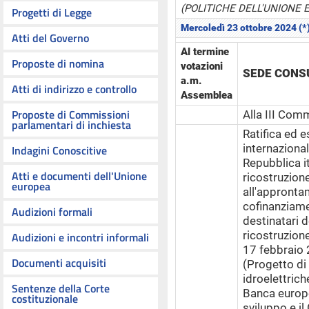
(POLITICHE DELL'UNIONE 
Progetti di Legge
Mercoledì 23 ottobre 2024 (*
Atti del Governo
Al termine
Proposte di nomina
votazioni
SEDE CONS
a.m.
Atti di indirizzo e controllo
Assemblea
Proposte di Commissioni
Alla III Com
parlamentari di inchiesta
Ratifica ed e
internazional
Indagini Conoscitive
Repubblica i
Atti e documenti dell'Unione
ricostruzione
europea
all'appronta
cofinanziame
Audizioni formali
destinatari 
ricostruzione
Audizioni e incontri informali
17 febbraio 
Documenti acquisiti
(Progetto di 
idroelettriche
Sentenze della Corte
Banca europe
costituzionale
sviluppo e il