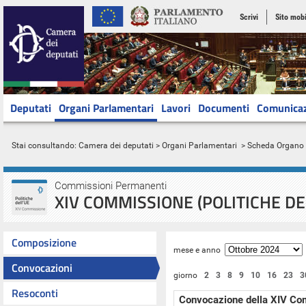
Scrivi
Sito mobi
Deputati
Organi Parlamentari
Lavori
Documenti
Comunica
Stai consultando:
Camera dei deputati
>
Organi Parlamentari
> Scheda Organo
Commissioni Permanenti
XIV COMMISSIONE (POLITICHE D
Composizione
mese e anno
Convocazioni
giorno
2
3
8
9
10
16
23
3
Resoconti
Convocazione della XIV C