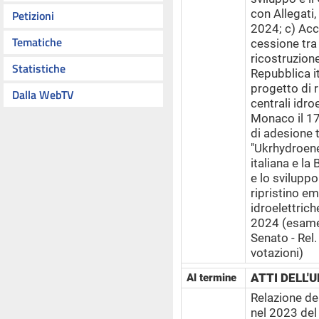
con Allegati,
Petizioni
2024; c) Acc
Tematiche
cessione tra
ricostruzione
Statistiche
Repubblica it
progetto di r
Dalla WebTV
centrali idroe
Monaco il 17
di adesione t
"Ukrhydroene
italiana e la
e lo sviluppo
ripristino em
idroelettrich
2024 (esam
Senato - Rel
votazioni)
ATTI DELL'
Al termine
Relazione de
nel 2023 de