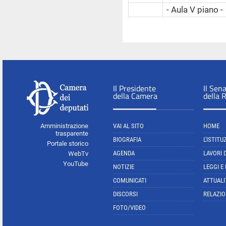
- Aula V piano -
Il Presidente
Il Sen
della Camera
della 
Amministrazione
VAI AL SITO
HOME
trasparente
BIOGRAFIA
L'ISTITU
Portale storico
AGENDA
LAVORI 
WebTv
YouTube
NOTIZIE
LEGGI E
COMUNICATI
ATTUALI
DISCORSI
RELAZIO
FOTO/VIDEO