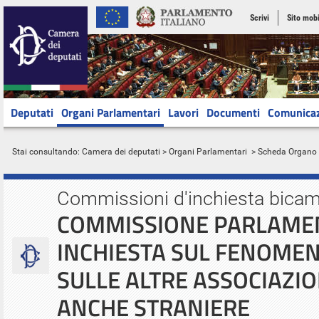
Scrivi
Sito mobi
Deputati
Organi Parlamentari
Lavori
Documenti
Comunica
Stai consultando:
Camera dei deputati
>
Organi Parlamentari
> Scheda Organo
Commissioni d'inchiesta bicam
COMMISSIONE PARLAMEN
INCHIESTA SUL FENOMEN
SULLE ALTRE ASSOCIAZIO
ANCHE STRANIERE