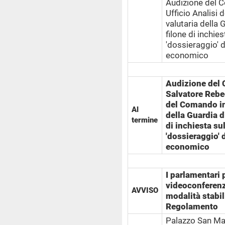
Audizione del C
Ufficio Analisi 
valutaria della 
filone di inchies
'dossieraggio' 
economico
Audizione del 
Salvatore Rebe
del Comando int
Al
della Guardia d
termine
di inchiesta sul
'dossieraggio' 
economico
I parlamentari 
videoconferenz
AVVISO
modalità stabili
Regolamento
Palazzo San M