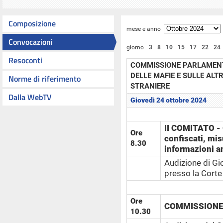
Composizione
mese e anno
Convocazioni
giorno
3
8
10
15
17
22
24
Resoconti
COMMISSIONE PARLAMENT
DELLE MAFIE E SULLE ALT
Norme di riferimento
STRANIERE
Dalla WebTV
Giovedì 24 ottobre 2024
II COMITATO - 
Ore
confiscati, mis
8.30
informazioni an
Audizione di Gi
presso la Corte
Ore
COMMISSIONE
10.30