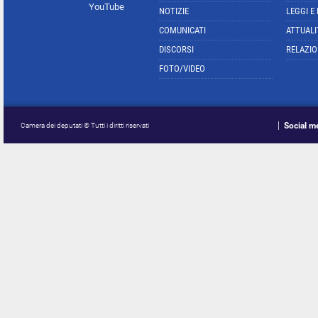
YouTube
NOTIZIE
LEGGI E
COMUNICATI
ATTUALI
DISCORSI
RELAZIO
FOTO/VIDEO
Social m
Camera dei deputati © Tutti i diritti riservati