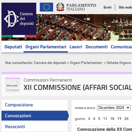
Scrivi
Sito mobi
Deputati
Organi Parlamentari
Lavori
Documenti
Comunica
Stai consultando:
Camera dei deputati
>
Organi Parlamentari
> Scheda Organo
Commissioni Permanenti
XII COMMISSIONE (AFFARI SOCIAL
Composizione
mese e anno
Convocazioni
giorno
3
4
5
11
18
19
20
Resoconti
Convocazione della XII Co