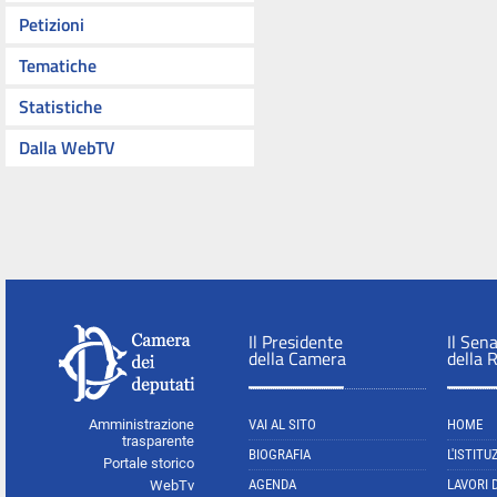
Petizioni
Tematiche
Statistiche
Dalla WebTV
Il Presidente
Il Sen
della Camera
della 
Amministrazione
VAI AL SITO
HOME
trasparente
BIOGRAFIA
L'ISTITU
Portale storico
AGENDA
LAVORI 
WebTv