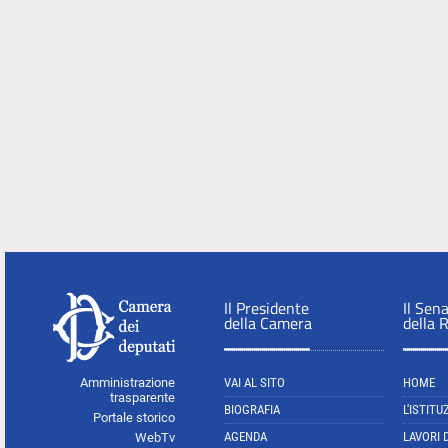
Il Presidente
Il Sen
della Camera
della 
Amministrazione
VAI AL SITO
HOME
trasparente
BIOGRAFIA
L'ISTITU
Portale storico
AGENDA
LAVORI 
WebTv