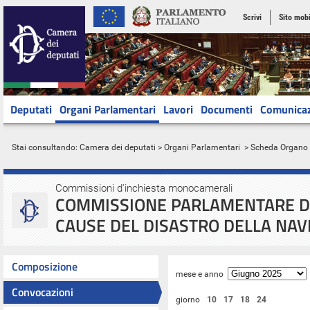
Scrivi
Sito mobi
Deputati
Organi Parlamentari
Lavori
Documenti
Comunica
Stai consultando:
Camera dei deputati
>
Organi Parlamentari
> Scheda Organo
Commissioni d'inchiesta monocamerali
COMMISSIONE PARLAMENTARE DI
CAUSE DEL DISASTRO DELLA NAV
Composizione
mese e anno
Convocazioni
giorno
10
17
18
24