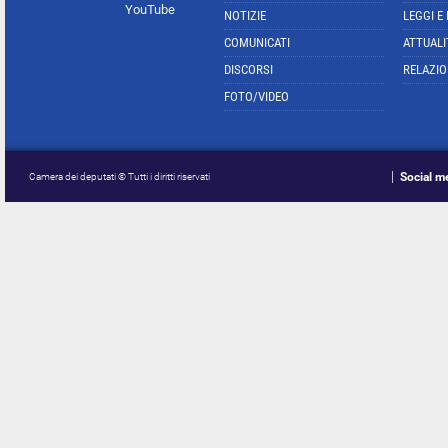
YouTube
NOTIZIE
LEGGI E
COMUNICATI
ATTUALI
DISCORSI
RELAZIO
FOTO/VIDEO
Social m
Camera dei deputati © Tutti i diritti riservati