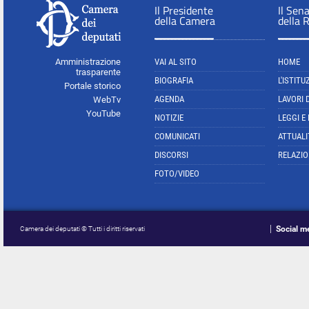
Il Presidente
Il Sen
della Camera
della 
Amministrazione
VAI AL SITO
HOME
trasparente
BIOGRAFIA
L'ISTITU
Portale storico
AGENDA
LAVORI 
WebTv
YouTube
NOTIZIE
LEGGI E
COMUNICATI
ATTUALI
DISCORSI
RELAZIO
FOTO/VIDEO
Social m
Camera dei deputati © Tutti i diritti riservati