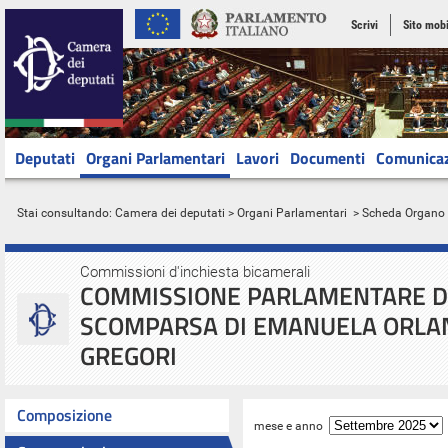
Scrivi
Sito mobi
Deputati
Organi Parlamentari
Lavori
Documenti
Comunica
Stai consultando:
Camera dei deputati
>
Organi Parlamentari
> Scheda Organo
Commissioni d'inchiesta bicamerali
COMMISSIONE PARLAMENTARE DI
SCOMPARSA DI EMANUELA ORLAND
GREGORI
Composizione
mese e anno