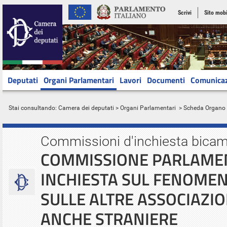
Scrivi
Sito mobi
Deputati
Organi Parlamentari
Lavori
Documenti
Comunica
Stai consultando:
Camera dei deputati
>
Organi Parlamentari
> Scheda Organo
Commissioni d'inchiesta bicam
COMMISSIONE PARLAMEN
INCHIESTA SUL FENOMEN
SULLE ALTRE ASSOCIAZIO
ANCHE STRANIERE