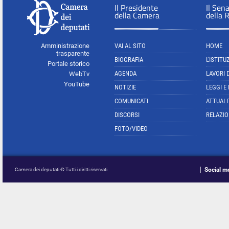
Il Presidente
Il Sen
della Camera
della 
Amministrazione
VAI AL SITO
HOME
trasparente
BIOGRAFIA
L'ISTITU
Portale storico
AGENDA
LAVORI 
WebTv
YouTube
NOTIZIE
LEGGI E
COMUNICATI
ATTUALI
DISCORSI
RELAZIO
FOTO/VIDEO
Social m
Camera dei deputati © Tutti i diritti riservati