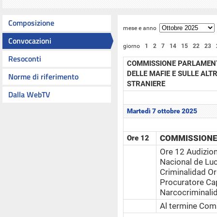
Composizione
mese e anno
Convocazioni
giorno
1
2
7
14
15
22
23
Resoconti
COMMISSIONE PARLAMENT
DELLE MAFIE E SULLE ALT
Norme di riferimento
STRANIERE
Dalla WebTV
Martedì 7 ottobre 2025
COMMISSIONE
Ore 12
Ore 12 Audizione
Nacional de Luc
Criminalidad Or
Procuratore Ca
Narcocriminal
Al termine Comu