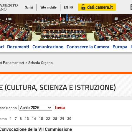
Scrivi
Sito mobile
EN
FR
ri
Documenti
Comunicazione
Conoscere la Camera
Europa
ni Parlamentari
> Scheda Organo
 (CULTURA, SCIENZA E ISTRUZIONE)
ese e anno
orno
1
7
8
13
14
15
22
28
29
30
Convocazione della VII Commissione