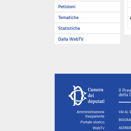
Petizioni
Tematiche
Statistiche
Dalla WebTV
Il Pre
della
Amministrazione
VAI AL 
trasparente
BIOGRA
Portale storico
AGEND
WebTv