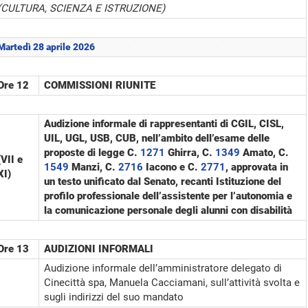
(CULTURA, SCIENZA E ISTRUZIONE)
Martedì 28 aprile 2026
Ore 12
COMMISSIONI RIUNITE
Audizione informale di rappresentanti di CGIL, CISL,
UIL, UGL, USB, CUB, nell’ambito dell’esame delle
proposte di legge C.
1271
​ Ghirra, C.
1349
​ Amato, C.
(VII e
1549
​ Manzi, C.
2716
​ Iacono e C.
2771
​, approvata in
XI)
un testo unificato dal Senato, recanti Istituzione del
profilo professionale dell’assistente per l’autonomia e
la comunicazione personale degli alunni con disabilità
Ore 13
AUDIZIONI INFORMALI
Audizione informale dell’amministratore delegato di
Cinecittà spa, Manuela Cacciamani, sull’attività svolta e
sugli indirizzi del suo mandato