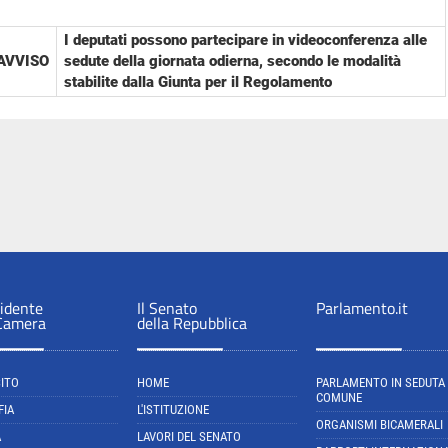
I deputati possono partecipare in videoconferenza alle
AVVISO
sedute della giornata odierna, secondo le modalità
stabilite dalla Giunta per il Regolamento
sidente
Il Senato
Parlamento.it
 Camera
della Repubblica
SITO
HOME
PARLAMENTO IN SEDUTA
COMUNE
FIA
L'ISTITUZIONE
ORGANISMI BICAMERALI
A
LAVORI DEL SENATO