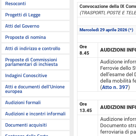
Resoconti
Convocazione della IX Com
(TRASPORTI, POSTE E TE
Progetti di Legge
Atti del Governo
Mercoledì 29 aprile 2026 (*)
Proposte di nomina
Ore
Atti di indirizzo e controllo
AUDIZIONI IN
8.45
Proposte di Commissioni
Audizione infor
parlamentari di inchiesta
Ferrovie dello S
dell’esame del 
Indagini Conoscitive
della mobilità f
Atti e documenti dell'Unione
(
Atto n. 397
)
europea
Audizioni formali
Ore
AUDIZIONI IN
13.45
Audizioni e incontri informali
Audizione infor
Documenti acquisiti
Documento strat
ferroviaria di p