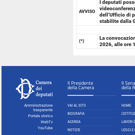
I deputati poss
videoconferenza
AVVISO
dell’Ufficio di
stabilite dalla
La convocazione
(*)
2026, alle ore 
Il Presidente
Il Sen
della Camera
della 
Amministrazione
VAI AL SITO
HOME
trasparente
BIOGRAFIA
L'ISTITU
Portale storico
AGENDA
LAVORI 
WebTv
YouTube
NOTIZIE
LEGGI E