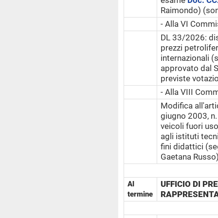
esame
Doc. CCX
Raimondo) (sono
- Alla VI Commi
DL 33/2026: dis
prezzi petrolife
internazionali 
approvato dal S
previste votazio
- Alla VIII Com
Modifica all'art
giugno 2003, n. 
veicoli fuori uso
agli istituti tec
fini didattici (
Gaetana Russo) 
UFFICIO DI P
Al
RAPPRESENTAN
termine