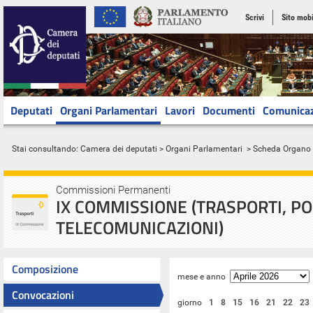
Scrivi
Sito mobi
Deputati
Organi Parlamentari
Lavori
Documenti
Comunica
Stai consultando:
Camera dei deputati
>
Organi Parlamentari
> Scheda Organo
Commissioni Permanenti
IX COMMISSIONE (TRASPORTI, PO
TELECOMUNICAZIONI)
Composizione
mese e anno
Convocazioni
giorno
1
8
15
16
21
22
23