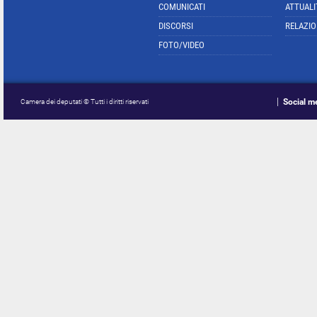
COMUNICATI
ATTUALI
DISCORSI
RELAZIO
FOTO/VIDEO
Social m
Camera dei deputati © Tutti i diritti riservati