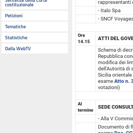
Sentenze della Corte
rappresentanti d
costituzionale
- Italo Spa
Petizioni
- SNCF Voyages 
Tematiche
Ore
Statistiche
ATTI DEL GOV
14.15
Dalla WebTV
Schema di decre
Repubblica con
modifica dei limi
dell'Autorità di
Sicilia oriental
esame
Atto n. 
votazioni)
Al
SEDE CONSUL
termine
- Alla V Commis
Documento di f