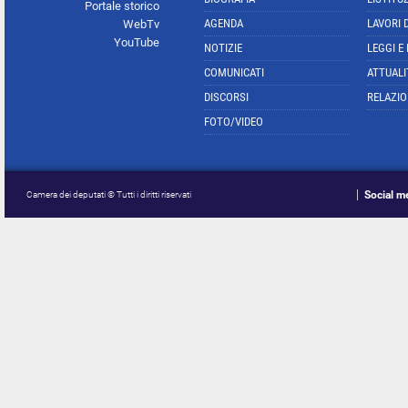
Portale storico
AGENDA
LAVORI 
WebTv
YouTube
NOTIZIE
LEGGI E
COMUNICATI
ATTUALI
DISCORSI
RELAZIO
FOTO/VIDEO
Social m
Camera dei deputati © Tutti i diritti riservati