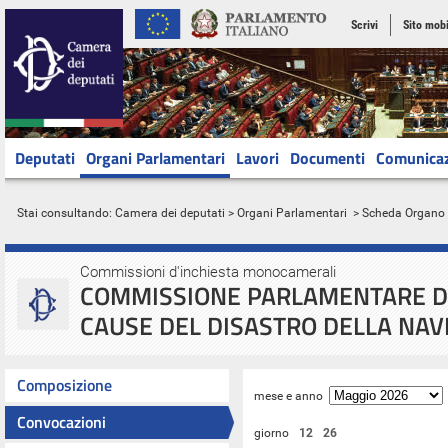
Scrivi
Sito mobi
Deputati
Organi Parlamentari
Lavori
Documenti
Comunica
Stai consultando:
Camera dei deputati
>
Organi Parlamentari
> Scheda Organo
Commissioni d'inchiesta monocamerali
COMMISSIONE PARLAMENTARE DI
CAUSE DEL DISASTRO DELLA NAV
Composizione
mese e anno
Convocazioni
giorno
12
26