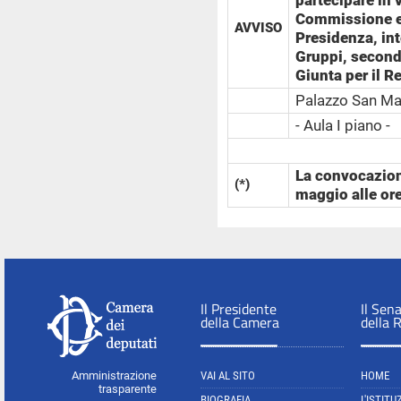
partecipare in 
Commissione e a
AVVISO
Presidenza, int
Gruppi, secondo
Giunta per il 
Palazzo San M
- Aula I piano -
La convocazion
(*)
maggio alle or
Il Presidente
Il Sen
della Camera
della 
Amministrazione
VAI AL SITO
HOME
trasparente
BIOGRAFIA
L'ISTITU