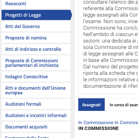
consultare l'elenco dei 
Resoconti
referente alla Commissio
Progetti di Legge
legge assegnati alla Co
l'esame. Non sono, invece,
Atti del Governo
Commissione ha conclu
Nell'ambito di ciascun
Proposte di nomina
sezioni: una dedicata ai 
sola Commissione di int
Atti di indirizzo e controllo
di legge assegnati alle 
Proposte di Commissioni
in base alle Commission
parlamentari di inchiesta
Dal numero del progetto
riporta alla scheda che co
Indagini Conoscitive
le informazioni relative 
documentazione di rifer
Atti e documenti dell'Unione
europea
Audizioni formali
Assegnati
In corso di es
Audizioni e incontri informali
In Commissione
In Commiss
Documenti acquisiti
IN COMMISSIONE