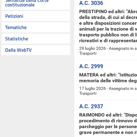
Sentenze della Corte
A.C. 3036
costituzionale
PRESTIPINO ed altri: "Abro
Petizioni
della strada, di cui al decr
e altre disposizioni concern
Tematiche
animali per la trazione di ve
trasporto pubblico non di li
Statistiche
ricreativi e di rappresent
29 luglio 2026 - Assegnato in 
Dalla WebTV
Trasporti
A.C. 2999
MATERA ed altri: "Istituzi
memoria delle vittime degli
17 luglio 2026 - Assegnato in 
Trasporti
A.C. 2937
RAIMONDO ed altri: "Dispos
procedimento di rinnovo d
parcheggio per le persone c
grave permanente e non ri