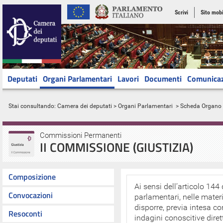
Scrivi
Sito mobi
Deputati
Organi Parlamentari
Lavori
Documenti
Comunica
Stai consultando:
Camera dei deputati
>
Organi Parlamentari
> Scheda Organo
Commissioni Permanenti
II COMMISSIONE (GIUSTIZIA)
Composizione
Ai sensi dell’articolo 1
Convocazioni
parlamentari, nelle mate
disporre, previa intesa co
Resoconti
indagini conoscitive diret