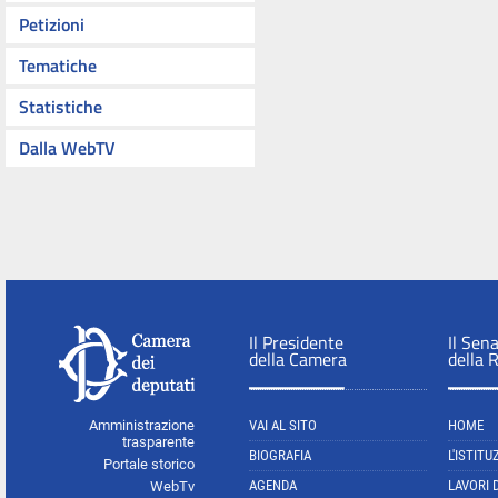
Petizioni
Tematiche
Statistiche
Dalla WebTV
Il Presidente
Il Sen
della Camera
della 
Amministrazione
VAI AL SITO
HOME
trasparente
BIOGRAFIA
L'ISTITU
Portale storico
AGENDA
LAVORI 
WebTv