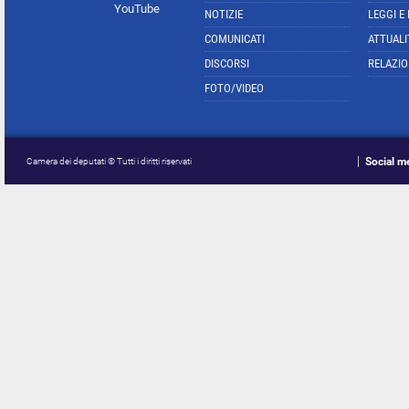
YouTube
NOTIZIE
LEGGI E
COMUNICATI
ATTUALI
DISCORSI
RELAZIO
FOTO/VIDEO
Social m
Camera dei deputati © Tutti i diritti riservati