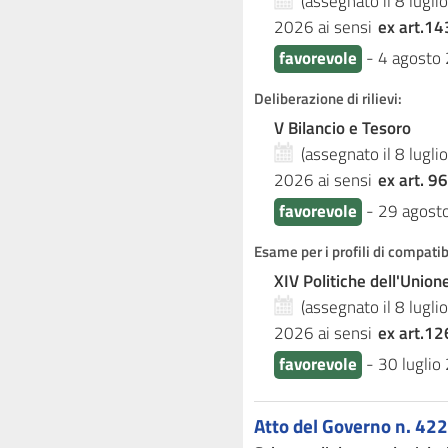
(assegnato il 8 lugl
2026
ai sensi
ex art.14
favorevole
-
4 agosto
Deliberazione di rilievi:
V Bilancio e Tesoro
(assegnato il 8 lugl
2026
ai sensi
ex art. 96
favorevole
-
29 agost
Esame per i profili di compati
XIV Politiche dell'Unio
(assegnato il 8 lugl
2026
ai sensi
ex art.12
favorevole
-
30 luglio
Atto del Governo n. 422