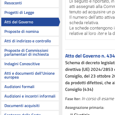
Di seguito è riportato, i
Resoconti
atti assegnati alla Comm
Progetti di Legge
tenuto ad acquisire un 
Il numero dell’atto attiv
Atti del Governo
scheda relativa.
Le schede contengono i te
Proposte di nomina
relative al loro
iter
e la 
Atti di indirizzo e controllo
Proposte di Commissioni
parlamentari di inchiesta
Atto del Governo n. 434
Schema di decreto legislat
Indagini Conoscitive
direttiva (UE) 2024/2853 
Atti e documenti dell'Unione
Consiglio, del 23 ottobre 
europea
da prodotti difettosi, che
Audizioni formali
Consiglio (434)
Audizioni e incontri informali
In corso di esame
Fase Iter:
Documenti acquisiti
Assegnazione primaria: