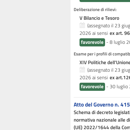
Deliberazione di rilievi:
V Bilancio e Tesoro
(assegnato il 23 gi
2026
ai sensi
ex art. 96
favorevole
-
8 luglio 
Esame per i profili di compati
XIV Politiche dell'Unio
(assegnato il 23 gi
2026
ai sensi
ex art.12
favorevole
-
30 luglio
Atto del Governo n. 415
Schema di decreto legisla
normativa nazionale alle d
(UE) 2022/1644 della Comm