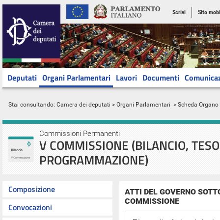
Scrivi
Sito mobi
Deputati
Organi Parlamentari
Lavori
Documenti
Comunica
Stai consultando:
Camera dei deputati
>
Organi Parlamentari
> Scheda Organo
Commissioni Permanenti
V COMMISSIONE (BILANCIO, TESO
PROGRAMMAZIONE)
Composizione
ATTI DEL GOVERNO SOTT
COMMISSIONE
Convocazioni