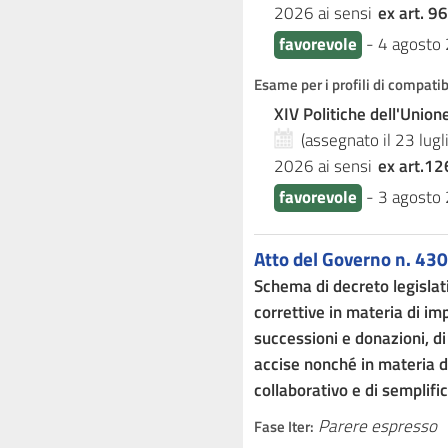
2026
ai sensi
ex art. 96
favorevole
-
4 agosto
Esame per i profili di compati
XIV Politiche dell'Unio
(assegnato il 23 lug
2026
ai sensi
ex art.12
favorevole
-
3 agosto
Atto del Governo n. 430
Schema di decreto legislati
correttive in materia di imp
successioni e donazioni, di
accise nonché in materia d
collaborativo e di semplifi
Parere espresso
Fase Iter: