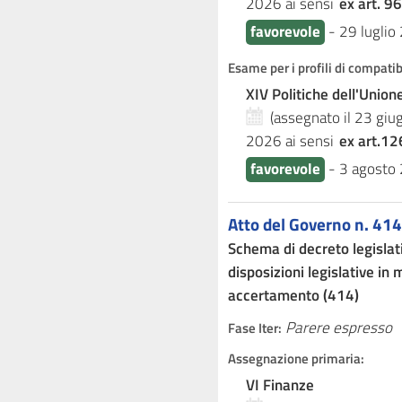
2026
ai sensi
ex art. 96
favorevole
-
29 luglio
Esame per i profili di compati
XIV Politiche dell'Unio
(assegnato il 23 gi
2026
ai sensi
ex art.12
favorevole
-
3 agosto
Atto del Governo n. 414
Schema di decreto legislat
disposizioni legislative in
accertamento (414)
Parere espresso
Fase Iter:
Assegnazione primaria:
VI Finanze