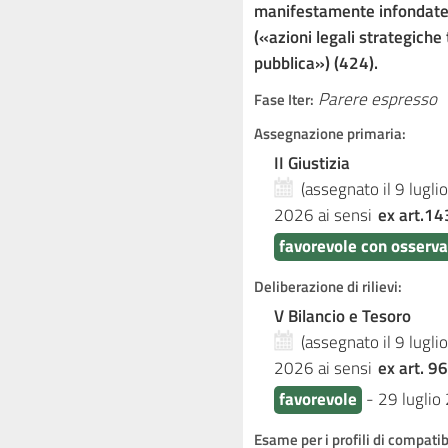
manifestamente infondate o
(«azioni legali strategiche
pubblica») (424).
Parere espresso
Fase Iter:
Assegnazione primaria:
II Giustizia
(assegnato il 9 lugl
2026
ai sensi
ex art.14
favorevole con osserva
Deliberazione di rilievi:
V Bilancio e Tesoro
(assegnato il 9 lugl
2026
ai sensi
ex art. 96
favorevole
-
29 luglio
Esame per i profili di compati