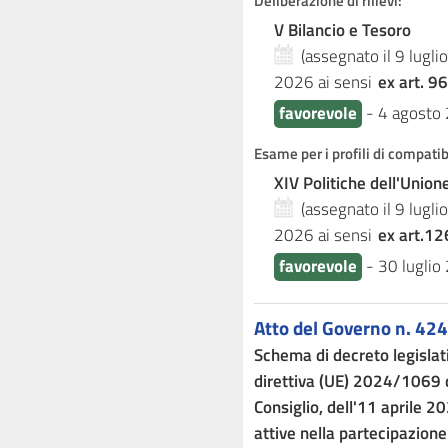
Deliberazione di rilievi:
V Bilancio e Tesoro
(assegnato il 9 lugl
2026
ai sensi
ex art. 96
favorevole
-
4 agosto
Esame per i profili di compati
XIV Politiche dell'Unio
(assegnato il 9 lugl
2026
ai sensi
ex art.12
favorevole
-
30 luglio
Atto del Governo n. 424
Schema di decreto legislat
direttiva (UE) 2024/1069 
Consiglio, dell'11 aprile 2
attive nella partecipazio