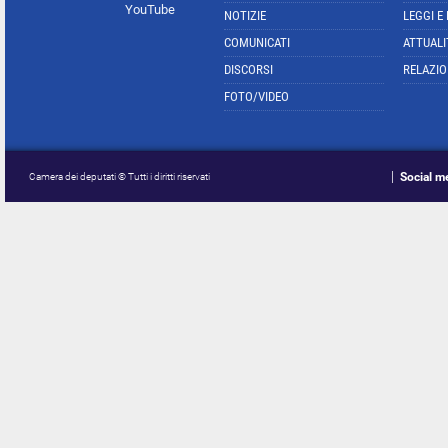
YouTube
NOTIZIE
LEGGI E
COMUNICATI
ATTUALI
DISCORSI
RELAZIO
FOTO/VIDEO
Social m
Camera dei deputati © Tutti i diritti riservati