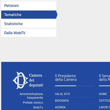
Petizioni
Tematiche
Statistiche
Dalla WebTV
Il Presidente
Il Sen
della Camera
della 
Amministrazione
VAI AL SITO
HOME
trasparente
BIOGRAFIA
L'ISTITU
Portale storico
AGENDA
LAVORI 
WebTv