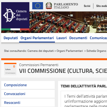
Scrivi
Sito mobi
Deputati
Organi Parlamentari
Lavori
Documenti
Comunica
Stai consultando:
Camera dei deputati
>
Organi Parlamentari
> Scheda Organo
Commissioni Permanenti
VII COMMISSIONE (CULTURA, SCI
Composizione
TEMI DELL'ATTIVITÀ PA
Convocazioni
I Temi dell’attività par
un’informazione aggiornat
Resoconti
parlamentare nelle mater