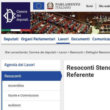
Scrivi
Sito mobi
Deputati
Organi Parlamentari
Lavori
Documenti
Comunica
Stai consultando:
Camera dei deputati
>
Lavori
>
Resoconti
> Dettaglio Resocon
Agenda dei Lavori
Resoconti Steno
Referente
Resoconti
Assemblea
Giunte e Commissioni
Audizioni