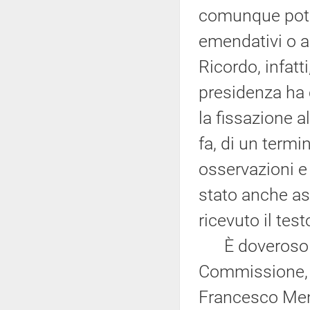
comunque potut
emendativi o ag
Ricordo, infatt
presidenza ha c
la fissazione 
fa, di un termi
osservazioni e
stato anche as
ricevuto il tes
È doveroso a q
Commissione, u
Francesco Mend