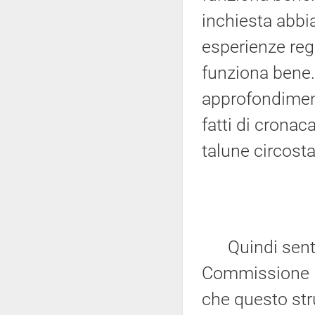
inchiesta abbia
esperienze re
funziona bene.
approfondiment
fatti di crona
talune circost
Quindi sentia
Commissione il 
che questo st