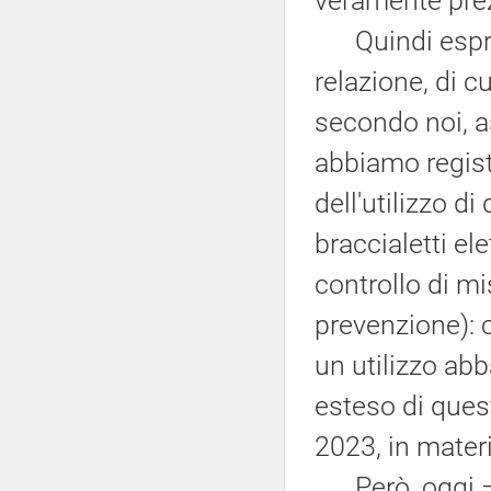
veramente pre
Quindi esprim
relazione, di cu
secondo noi, as
abbiamo regist
dell'utilizzo d
braccialetti el
controllo di mi
prevenzione): 
un utilizzo abb
esteso di ques
2023, in mater
Però, oggi – qu