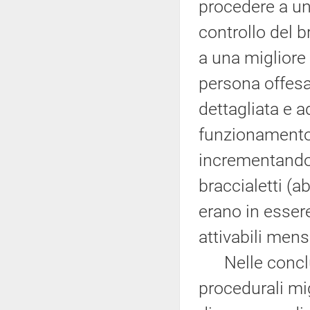
procedere a un
controllo del br
a una migliore 
persona offes
dettagliata e 
funzionamento 
incrementando
braccialetti (a
erano in essere
attivabili mens
Nelle conclus
procedurali mig