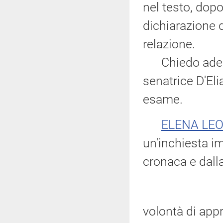
nel testo, dop
dichiarazione d
relazione.
Chiedo adesso 
senatrice D'Elia
esame.
ELENA LE
un'inchiesta im
cronaca e dall
volontà di app