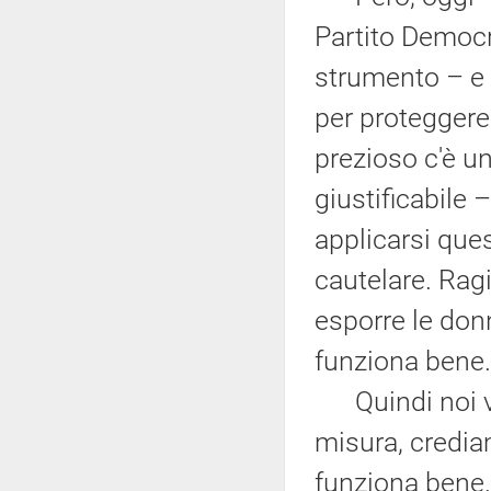
Partito Democr
strumento – e 
per proteggere
prezioso c'è u
giustificabile
applicarsi que
cautelare. Rag
esporre le don
funziona bene. 
Quindi noi vo
misura, credia
funziona bene.