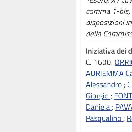
comma 1-bis, 
disposizioni i
della Commissi
Iniziativa dei 
C. 1600:
ORRI
AURIEMMA C
Alessandro
;
C
Giorgio
;
FONT
Daniela
;
PAV
Pasqualino
;
R