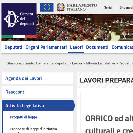
Scrivi
Sito mobi
Deputati
Organi Parlamentari
Lavori
Documenti
Comunica
Stai consultando:
Camera dei deputati
>
Lavori
>
Attività Legislativa
>
Progetti 
Agenda dei Lavori
LAVORI PREPARA
Resoconti
Attività Legislativa
ORRICO ed altr
Progetti di legge
culturali e cr
Proposte di legge d'iniziativa