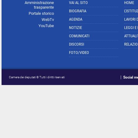
Amministrazione
VAI AL SITO
HOME
trasparente
BIOGRAFIA
L'ISTITU
Portale storico
AGENDA
LAVORI 
WebTv
YouTube
NOTIZIE
LEGGI E
COMUNICATI
ATTUALI
DISCORSI
RELAZIO
FOTO/VIDEO
Social m
Camera dei deputati © Tutti i diritti riservati