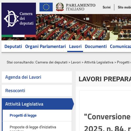
Scrivi
Sito mobi
Deputati
Organi Parlamentari
Lavori
Documenti
Comunica
Stai consultando:
Camera dei deputati
>
Lavori
>
Attività Legislativa
>
Progetti 
Agenda dei Lavori
LAVORI PREPARA
Resoconti
Attività Legislativa
"Conversione 
Progetti di legge
2025, n. 84, 
Proposte di legge d'iniziativa