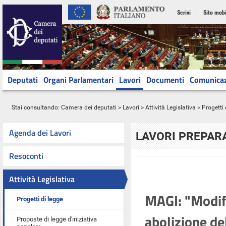
Scrivi
Sito mobi
Deputati
Organi Parlamentari
Lavori
Documenti
Comunica
Stai consultando:
Camera dei deputati
>
Lavori
>
Attività Legislativa
>
Progetti 
Agenda dei Lavori
LAVORI PREPARA
Resoconti
Attività Legislativa
MAGI: "Modifi
Progetti di legge
abolizione de
Proposte di legge d'iniziativa