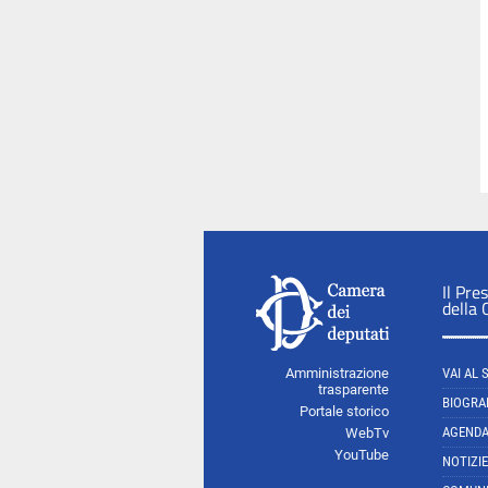
Il Pre
della
Amministrazione
VAI AL 
trasparente
BIOGRA
Portale storico
AGEND
WebTv
YouTube
NOTIZIE