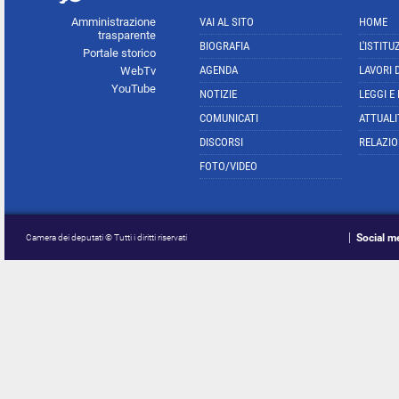
Amministrazione
VAI AL SITO
HOME
trasparente
BIOGRAFIA
L'ISTITU
Portale storico
AGENDA
LAVORI 
WebTv
YouTube
NOTIZIE
LEGGI E
COMUNICATI
ATTUALI
DISCORSI
RELAZIO
FOTO/VIDEO
Social m
Camera dei deputati © Tutti i diritti riservati