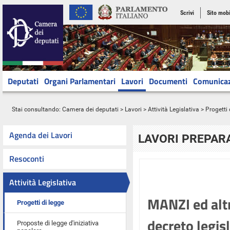
Scrivi
Sito mobi
Deputati
Organi Parlamentari
Lavori
Documenti
Comunica
Stai consultando:
Camera dei deputati
>
Lavori
>
Attività Legislativa
>
Progetti 
Agenda dei Lavori
LAVORI PREPARA
Resoconti
Attività Legislativa
MANZI ed altri
Progetti di legge
decreto legis
Proposte di legge d'iniziativa