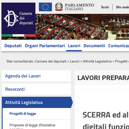
Scrivi
Sito mobi
Deputati
Organi Parlamentari
Lavori
Documenti
Comunica
Stai consultando:
Camera dei deputati
>
Lavori
>
Attività Legislativa
>
Progetti 
Agenda dei Lavori
LAVORI PREPARA
Resoconti
Attività Legislativa
SCERRA ed altr
Progetti di legge
digitali funz
Proposte di legge d'iniziativa