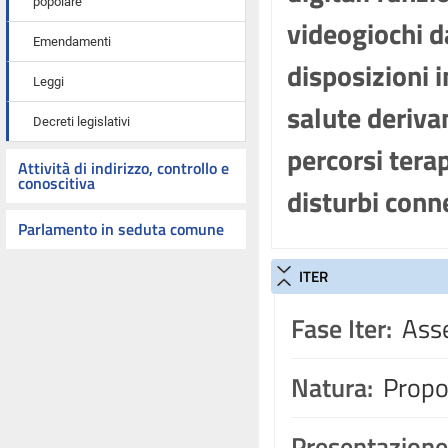
popolare
videogiochi d
Emendamenti
disposizioni i
Leggi
salute derivant
Decreti legislativi
percorsi terap
Attività di indirizzo, controllo e
conoscitiva
disturbi conn
Parlamento in seduta comune
ITER
Fase Iter:
Asse
Natura:
Propos
Presentazione