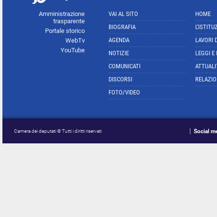
Amministrazione
VAI AL SITO
HOME
trasparente
BIOGRAFIA
L'ISTITU
Portale storico
AGENDA
LAVORI 
WebTv
YouTube
NOTIZIE
LEGGI E
COMUNICATI
ATTUALI
DISCORSI
RELAZIO
FOTO/VIDEO
Social m
Camera dei deputati © Tutti i diritti riservati