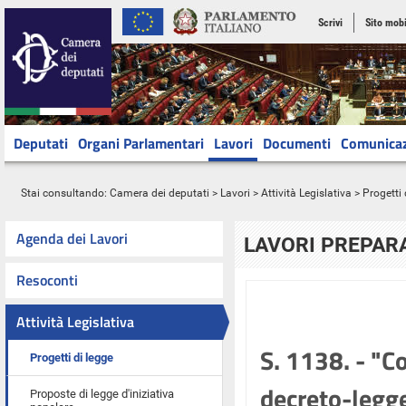
Scrivi
Sito mobi
Deputati
Organi Parlamentari
Lavori
Documenti
Comunica
Stai consultando:
Camera dei deputati
>
Lavori
>
Attività Legislativa
>
Progetti 
Agenda dei Lavori
LAVORI PREPARA
Resoconti
Attività Legislativa
S. 1138. - "C
Progetti di legge
decreto-legg
Proposte di legge d'iniziativa