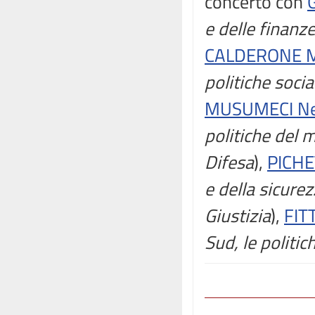
concerto con
e delle finanz
CALDERONE Ma
politiche socia
MUSUMECI Ne
politiche del 
Difesa
),
PICHE
e della sicure
Giustizia
),
FIT
Sud, le politic