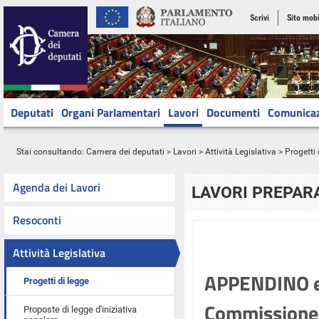
Scrivi
Sito mobi
Deputati
Organi Parlamentari
Lavori
Documenti
Comunica
Stai consultando:
Camera dei deputati
>
Lavori
>
Attività Legislativa
>
Progetti 
Agenda dei Lavori
LAVORI PREPARA
Resoconti
Attività Legislativa
APPENDINO e 
Progetti di legge
Commissione p
Proposte di legge d'iniziativa