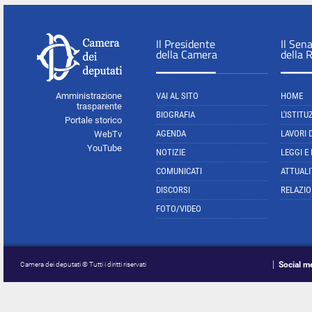
Il Presidente
Il Sen
della Camera
della 
Amministrazione
VAI AL SITO
HOME
trasparente
BIOGRAFIA
L'ISTITU
Portale storico
AGENDA
LAVORI 
WebTv
YouTube
NOTIZIE
LEGGI E
COMUNICATI
ATTUALI
DISCORSI
RELAZIO
FOTO/VIDEO
Social m
Camera dei deputati © Tutti i diritti riservati