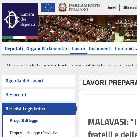
Scrivi
Sito mobi
Deputati
Organi Parlamentari
Lavori
Documenti
Comunica
Stai consultando:
Camera dei deputati
>
Lavori
>
Attività Legislativa
>
Progetti 
Agenda dei Lavori
LAVORI PREPARA
Resoconti
Attività Legislativa
MALAVASI: "Is
Progetti di legge
fratelli e del
Proposte di legge d'iniziativa