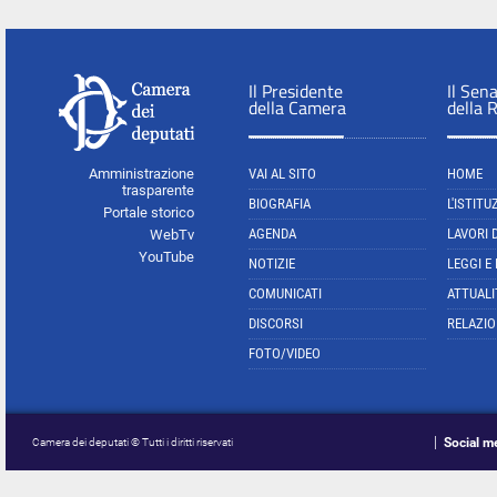
Il Presidente
Il Sen
della Camera
della 
Amministrazione
VAI AL SITO
HOME
trasparente
BIOGRAFIA
L'ISTITU
Portale storico
AGENDA
LAVORI 
WebTv
YouTube
NOTIZIE
LEGGI E
COMUNICATI
ATTUALI
DISCORSI
RELAZIO
FOTO/VIDEO
Social m
Camera dei deputati © Tutti i diritti riservati