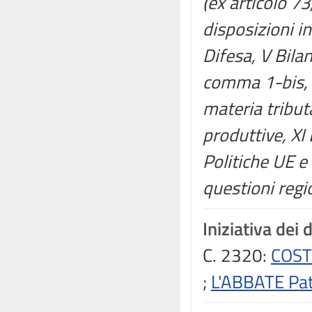
(ex articolo 7
disposizioni in 
Difesa, V Bilan
comma 1-bis, d
materia tributa
produttive, XI L
Politiche UE 
questioni regi
Iniziativa dei 
C. 2320:
COST
;
L'ABBATE Pa