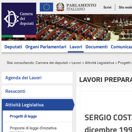
Scrivi
Sito mobi
Deputati
Organi Parlamentari
Lavori
Documenti
Comunica
Stai consultando:
Camera dei deputati
>
Lavori
>
Attività Legislativa
>
Progetti 
Agenda dei Lavori
LAVORI PREPARA
Resoconti
Attività Legislativa
SERGIO COSTA 
Progetti di legge
dicembre 1991
Proposte di legge d'iniziativa