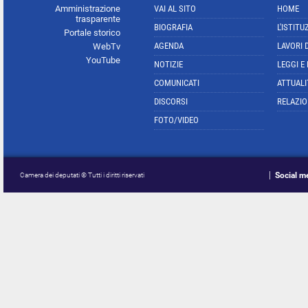
Amministrazione
VAI AL SITO
HOME
trasparente
BIOGRAFIA
L'ISTITU
Portale storico
AGENDA
LAVORI 
WebTv
YouTube
NOTIZIE
LEGGI E
COMUNICATI
ATTUALI
DISCORSI
RELAZIO
FOTO/VIDEO
Social m
Camera dei deputati © Tutti i diritti riservati